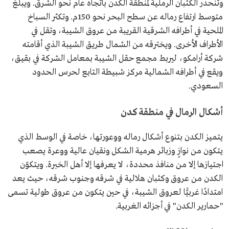
وتنحدر الكثبان الرملية لمنطقة الكدن باتجاه عام نحو الشرق. ويبلغ
متوسط ارتفاع رماله عن سطح البحر نحو 150م. وتكثر السباخ
الملحية في أطرافه الشرقية القريبة من عروق الشيبة، وتقل في
الأطراف الأخرى. ويخترقه من الشمال طريق الشيبة الذي أقامته
شركة أرامكو، ليربط مجمع حقل الشيبة بمعامل الشركة في بقيق،
ويقع في أطرافه الشمالية مركز شبيطة التابع لحرس الحدود
السعودي.
أشكال الرمال في منطقة كدن
يتميز الكدن بتنوع أشكال رماله ووعورتها، خاصة في الوسط الذي
يتكون من نوازٍ وزبائر هرمية الشكل ونقيان عالية ووعرة يصعب
اجتيازها إلا من منافذ محددة، لا يعرفها إلا أهل الخبرة. ويتكوّن
الكدن من عروق وكثبان هلالية في شرقه وجنوب شرقه، حيث يعد
امتدادًا غربيًّا لعروق الشيبة، في حين يتكون من عروق طولية تسمى
"حمارير الكدن" في أجزائه الغربية.