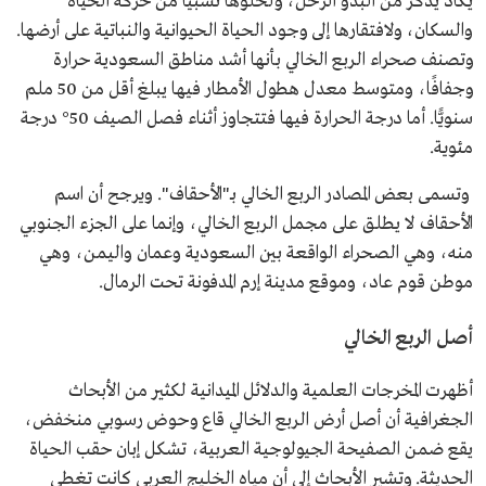
يكاد يذكر من البدو الرحل، ولخلوها نسبيًّا من حركة الحياة
والسكان، ولافتقارها إلى وجود الحياة الحيوانية والنباتية على أرضها.
وتصنف صحراء الربع الخالي بأنها أشد مناطق السعودية حرارة
وجفافًا، ومتوسط معدل هطول الأمطار فيها يبلغ أقل من 50 ملم
سنويًّا. أما درجة الحرارة فيها فتتجاوز أثناء فصل الصيف 50° درجة
مئوية.
وتسمى بعض المصادر الربع الخالي بـ"الأحقاف". ويرجح أن اسم
الأحقاف لا يطلق على مجمل الربع الخالي، وإنما على الجزء الجنوبي
منه، وهي الصحراء الواقعة بين السعودية وعمان واليمن، وهي
موطن قوم عاد، وموقع مدينة إرم المدفونة تحت الرمال.
أصل الربع الخالي
أظهرت المخرجات العلمية والدلائل الميدانية لكثير من الأبحاث
الجغرافية أن أصل أرض الربع الخالي قاع وحوض رسوبي منخفض،
يقع ضمن الصفيحة الجيولوجية العربية، تشكل إبان حقب الحياة
الحديثة. وتشير الأبحاث إلى أن مياه الخليج العربي كانت تغطي