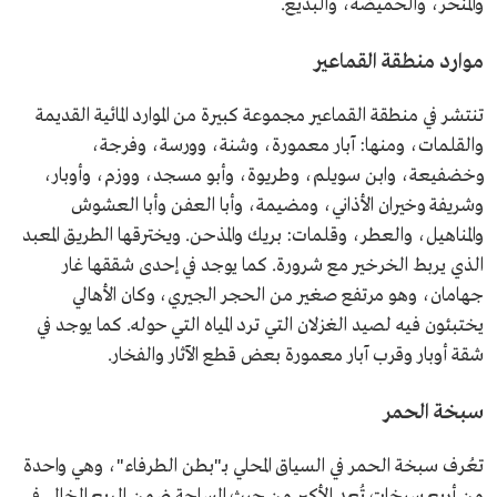
والمنحر، والحميضة، والبديع.
موارد منطقة القماعير
تنتشر في منطقة القماعير مجموعة كبيرة من الموارد المائية القديمة
والقلمات، ومنها: آبار معمورة، وشنة، وورسة، وفرجة،
وخضفيعة، وابن سويلم، وطريوة، وأبو مسجد، ووزم، وأوبار،
وشريفة وخيران الأذاني، ومضيمة، وأبا العفن وأبا العشوش
والمناهيل، والعطر، وقلمات: بريك والمذحن. ويخترقها الطريق المعبد
الذي يربط الخرخير مع شرورة. كما يوجد في إحدى شققها غار
جهامان، وهو مرتفع صغير من الحجر الجيري، وكان الأهالي
يختبئون فيه لصيد الغزلان التي ترد المياه التي حوله. كما يوجد في
شقة أوبار وقرب آبار معمورة بعض قطع الآثار والفخار.
سبخة الحمر
تعُرف سبخة الحمر في السياق المحلي بـ"بطن الطرفاء"، وهي واحدة
من أربع سبخات تُعد الأكبر من حيث المساحة ضمن الربع الخالي في