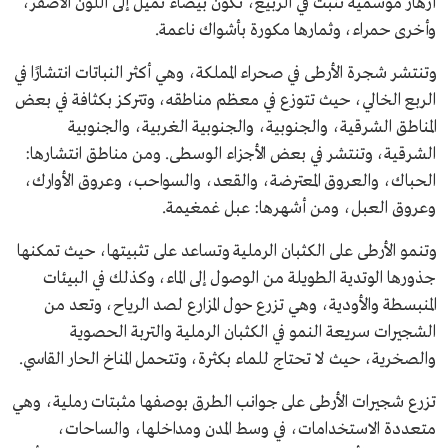
أزهار موسمية تنبت في الربيع، تكون بيضاء تميل إلى اللون الأصفر،
وأخرى حمراء، وثمارها مكورة بأشواك ناعمة.
وتنتشر شجرة الأرطى في صحراء المملكة، وهي أكثر النباتات انتشارًا في
الربع الخالي، حيث تتوزع في معظم مناطقه، وتتركز بكثافة في بعض
المناطق الشرقية، والجنوبية، والجنوبية الغربية، والجنوبية
الشرقية، وتنتشر في بعض الأجزاء الوسطى. ومن مناطق انتشارها:
الحباك، والعروق المعترضة، والقعد، والسواحب، وعروق الأوارك،
وعروق العبل، ومن أشهرها: عبل غمغيمة.
وتنمو الأرطى على الكثبان الرملية وتساعد على تثبيتها، حيث تمكنها
جذورها الوتدية الطويلة من الوصول إلى الماء، وكذلك في البيئات
المنبسطة والأودية، وهي تزرع حول المزارع لصد الرياح، وتعد من
الشجيرات سريعة النمو في الكثبان الرملية والتربة الحصوية
والصخرية، حيث لا تحتاج للماء بكثرة، وتتحمل المناخ الحار القاسي.
تزرع شجيرات الأرطى على جوانب الطرق بوصفها مثبتات رملية، وهي
متعددة الاستخدامات، في وسط المدن ومداخلها، والساحات،