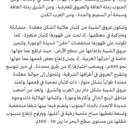
الجنوب رملة الغافة والعروق المعترضة، ومن الشرق رملة الغافة
وسبخة أم السميم والجدة، ومن الغرب الكدن.
وتتكون عروق الشيبة من كثبان هلالية الشكل معقدة، متشابكة
ومتراكبة في معظمها، إذ نمت على ظهورها كثبان صغيرة، كما
تكونت على ظهورها منخفضات "حقن" شديدة الوعورة. وتتميز
عروق الشيبة بارتفاعها عن سطح الأرض، حيث ترتفع عما حولها،
خاصة في أجزائها الغربية، إذ يصل ارتفاع بعض قممها عما حولها
نحو 200م، ويصعب اجتيازها إلا من طرق محددة، في حين تتوسع
وتنفرج العروق في أطرافها الشرقية، وتتحول إلى حوائط معقدة
ممتدة طولياً بشكل متواز، ذات كثبان نجمية في قممها. وتمتد
عروق الشيبة بشكل عام بين الغرب والشرق، وتعد من أصعب
مناطق الربع الخالي وأكثرها وعورة، وكثبانها الهلالية ذات وجوه
شديدة الانحدار باتجاه الجنوب، وتضم فيما بينها شققا منخفضة
واسعة تغطيها سباخ ملحية رطبة في أغلبها. ويتراوح ارتفاع منسوب
شققها عن مستوى سطح البحر ما بين 50 - 100م.