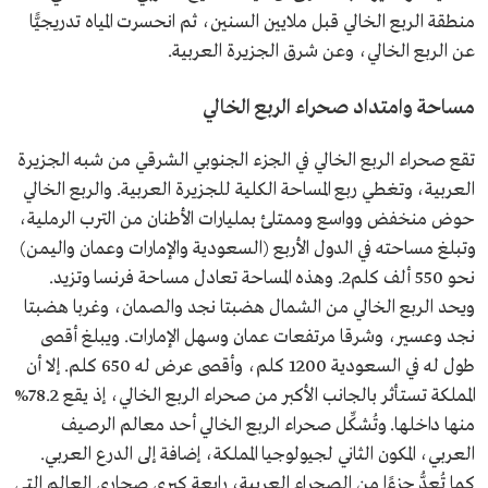
منطقة الربع الخالي قبل ملايين السنين، ثم انحسرت المياه تدريجيًّا
عن الربع الخالي، وعن شرق الجزيرة العربية.
مساحة وامتداد صحراء الربع الخالي
تقع صحراء الربع الخالي في الجزء الجنوبي الشرقي من شبه الجزيرة
العربية، وتغطي ربع المساحة الكلية للجزيرة العربية. والربع الخالي
حوض منخفض وواسع وممتلئ بمليارات الأطنان من الترب الرملية،
وتبلغ مساحته في الدول الأربع (السعودية والإمارات وعمان واليمن)
نحو 550 ألف كلم2. وهذه المساحة تعادل مساحة فرنسا وتزيد.
ويحد الربع الخالي من الشمال هضبتا نجد والصمان، وغربا هضبتا
نجد وعسير، وشرقا مرتفعات عمان وسهل الإمارات. ويبلغ أقصى
طول له في السعودية 1200 كلم، وأقصى عرض له 650 كلم. إلا أن
المملكة تستأثر بالجانب الأكبر من صحراء الربع الخالي، إذ يقع 78.2%
منها داخلها. وتُشكِّل صحراء الربع الخالي أحد معالم الرصيف
العربي، المكون الثاني لجيولوجيا المملكة، إضافة إلى الدرع العربي.
كما تُعدُّ جزءًا من الصحراء العربية، رابعة كبرى صحاري العالم التي