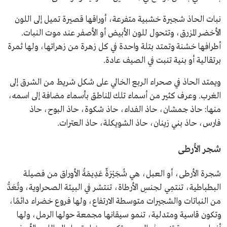
نبات الحاذ شجيرة خشبية متفرعة، أوراقها قصيرة تميل إلى اللون
الأخضر المزرق، وتتحول للون الأبيض أو الأصفر عند موت النبات.
أطرافها خشنة وتمتد بتلة واحدة في كل زهرة من زهراتها، ولها ثمرة
برتقالية أو بنية تنبت في الصيف عادة.
ويمتد الحاذ في صحراء الربع الخالي على شكل شريط من الشرق إلى
الغرب. وعرف كثير من أسماء تلك المناطق بأسماء مضافة إلى اسمه،
منها: حاذ جمشان، حاذ الفداء، حاذ شكوة، حاذ البوح، حاذ
فارس، حاذ بني زينان، حاذ الشويكلة، حاذ العترات.
شجر الأرطى
شجرة الأرطى، أو العبل، هي شُجَيْرَةٌ عَدِيمَةُ الأوراق من فصيلة
البطباطية، تنتمِي لجنسِ الأرطاة، تنتشر في البيئة الصحراوية، وتُعَدُّ
من النباتات والشجيرات متوسطة الارتفاع، ولها فروع خضراء دائمًا،
وتكون قاسية ومتدلية، تنمو سيقانها مجمعة حولها الرمل، ولها