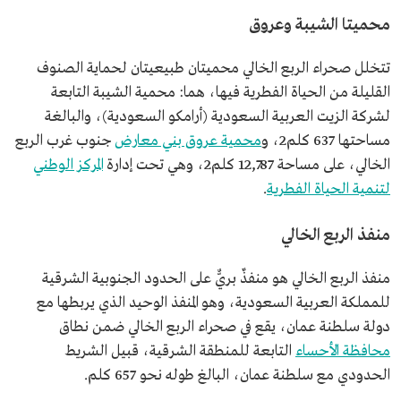
محميتا الشيبة وعروق
تتخلل صحراء الربع الخالي محميتان طبيعيتان لحماية الصنوف
القليلة من الحياة الفطرية فيها، هما: محمية الشيبة التابعة
لشركة الزيت العربية السعودية (أرامكو السعودية)، والبالغة
مساحتها 637 كلم2، و
محمية عروق بني معارض
جنوب غرب الربع
الخالي، على مساحة 12,787 كلم2، وهي تحت إدارة
المركز الوطني
لتنمية الحياة الفطرية
.
منفذ الربع الخالي
منفذ الربع الخالي هو منفذٌ بريٌّ على الحدود الجنوبية الشرقية
للمملكة العربية السعودية، وهو المنفذ الوحيد الذي يربطها مع
دولة سلطنة عمان، يقع في صحراء الربع الخالي ضمن نطاق
محافظة الأحساء
التابعة للمنطقة الشرقية، قبيل الشريط
الحدودي مع سلطنة عمان، البالغ طوله نحو 657 كلم.