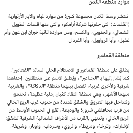
موارد منطقة الكدن
تنتشر وسط الكدن مجموعة كبيرة من موارد المياه والآبار الأرتوازية
(القلمات) التي حفرتها شركة أرامكو، والتي منها قلمات الطويل
الشمالي، والجنوبي، والكسح. ومن موارده المائية خيران ابن عون وأم
غفيل، وأبا الرواويل، وأبا القردان.
منطقة القماعير
يطلق على منطقة القماعير في الاصطلاح المحلي السائد "القعامير".
كما يُشار إليها بـ "الجباعير"، ويُطلق الاسم على منطقتين، إحداهما
شرقية والأخرى غربية، تفصل بينهما منطقة "الدكاكة"، والغربية
منهما الأشهر، وهي منطقة التقاء كثبان رملية عظيمة، تجتمع
وتتداخل فيها العروق والشقق الممتدة من جنوب غرب الربع الخالي
من قرب محافظتي شرورة والوديعة، تقع في الجنوب الأوسط من
الربع الخالي، وتنتهي بالقرب من الأطراف الشمالية الشرقية لشقق:
الإشارات، والمرخة، ومريطة، والروي، وسرداب، وأوبار، وشريفة،