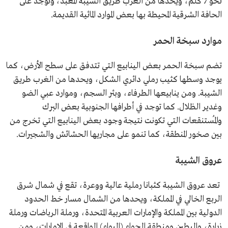
نحو 7 كلم، ويحدها من الغرب طريق الشيبة المعبد، وتوجد على
الحافة الشرقية المحيطة بها بعض الموارد المائية القديمة.
موارد سبخة الحمر
تضم سبخة الحمر بعض الينابيع التي تتدفق على سطح الأرض، كما
يوجد وسطها كثيب رملي دائري الشكل، ويحدها من الغرب طريق
الشيبة. ومن ينابيعها الطرفاء، وبئر السجم، وموارد عبي الضو
وغدير الظلال. كما توجد في أطرافها الجنوبية بعض البرك
والمُستنقعات التي تكونت نتيجة وجود بعض الينابيع التي تخرج من
بين صخور المنطقة، كما تنمو على مجاريها الحشائش والشجيرات.
عروق الشيبة
تعد عروق الشيبة كثبانا رملية عالية ووعرة، تقع في شمال شرق
الربع الخالي في المملكة، ويحدها من الشمال مسار خط الحدود
الدولية بين المملكة والإمارات العربية المتحدة، ورملة الرباضات ورملة
زرارة، والبطين ومنطقة الجواء (اليواء) الواقعة في الإمارات، ومن