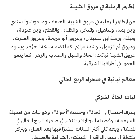
المظاهر الرملية في عروق الشيبة
من المظاهر الرملية في عروق الشيبة: العلقاء، ومبخوت والسندي
وابن يمنا، والمناهيل، والمنخز، والظباء، والقطع، وابن عنودة،
ونيلة، ورملة ابن سعيدان، وعروق أبو مريخة، وعروق السارت،
وعروق أم الزمول، وشقة مرازم. كما تضم سبخة العزّف. ويسود
عروق الشيبة نباتات: الحاذ والعبل والعندب والزهر، كما ينمو
الغضى في أطرافها الشرقية.
معالم نباتية في صحراء الربع الخالي
نبات الحاذ الشوكي
يعرف اختصارًا بـ "الحاذ"، وجمعه "أحواذ"، وهو نبات من فصيلة
السرمقية، وفصيلة الروثارات. ينتشر في صحراء الربع الخالي في
المملكة، ويعد ثاني أكثر النباتات انتشارًا فيها بعد العبل، ويتركز
بكثافة في بعض المواقع في المنطقتين الشرقية والوسطى.