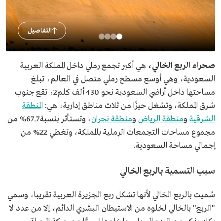
التفاصيل
صحراء الربع الخالي،
هي أكبر تجمع رملي داخل المملكة العربية
السعودية، وهي أوسع مسطح رملي متصل في العالم، تبلغ
مساحتها داخل أراضي السعودية نحو 430 ألف كلم2، تقع جنوب
شرق المملكة، وتشغل حيزًا من ثلاث مناطق إدارية، هي:
المنطقة
الشرقية
و
منطقة الرياض
و
منطقة نجران
، وتستأثر بنسبة 67.7% من
مجموع مساحات التجمعات الرملية بالمملكة، وتغطي 22% من
إجمالي مساحة السعودية.
سبب التسمية بالربع الخالي
سُميت بالربع الخالي لأنها تشكل ربع الجزيرة العربية تقريبا، وسمي
"الربع" بالخالي لخلوه من الاستيطان البشري الدائم، إلا من عدد لا