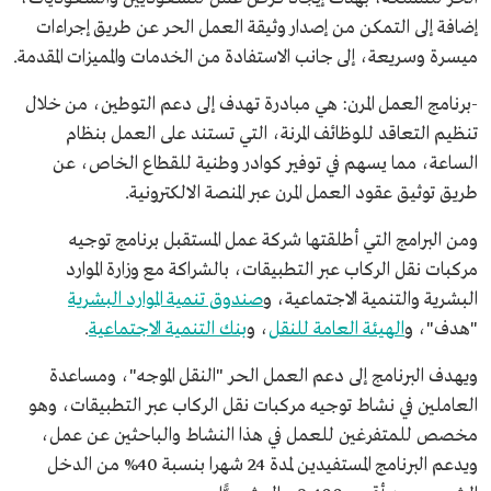
إضافة إلى التمكن من إصدار وثيقة العمل الحر عن طريق إجراءات
ميسرة وسريعة، إلى جانب الاستفادة من الخدمات والمميزات المقدمة.
-برنامج العمل المرن: هي مبادرة تهدف إلى دعم التوطين، من خلال
تنظيم التعاقد للوظائف المرنة، التي تستند على العمل بنظام
الساعة، مما يسهم في توفير كوادر وطنية للقطاع الخاص، عن
طريق توثيق عقود العمل المرن عبر المنصة الالكترونية.
ومن البرامج التي أطلقتها شركة عمل المستقبل برنامج توجيه
مركبات نقل الركاب عبر التطبيقات، بالشراكة مع وزارة الموارد
البشرية والتنمية الاجتماعية، و
صندوق تنمية الموارد البشرية
"هدف"، و
الهيئة العامة للنقل
، و
بنك التنمية الاجتماعية
.
ويهدف البرنامج إلى دعم العمل الحر "النقل الموجه"، ومساعدة
العاملين في نشاط توجيه مركبات نقل الركاب عبر التطبيقات، وهو
مخصص للمتفرغين للعمل في هذا النشاط والباحثين عن عمل،
ويدعم البرنامج المستفيدين لمدة 24 شهرا بنسبة 40% من الدخل