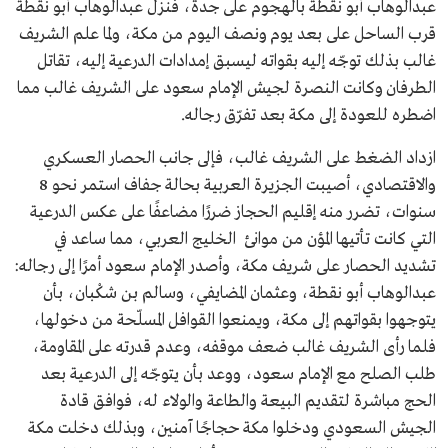
عبدالوهاب أبو نقطة بالهجوم على جدة، فنزل عبدالوهاب أبو نقطة
قرب الساحل على بعد يوم ونصف اليوم من مكة، ولما علم الشريف
غالب بذلك توجّه إليه بقواته ليسبق إمدادات الدرعية إليه، تقاتل
الطرفان وكانت النصرة لجيش الإمام سعود على الشريف غالب مما
اضطره للعودة إلى مكة بعد تفرّق رجاله.
ازداد الضغط على الشريف غالب، فإلى جانب الحصار العسكري
والاقتصادي، أصيبت الجزيرة العربية بحالة جفاف استمر نحو 8
سنوات، تضرر منه إقليم الحجاز ضررًا مضاعفًا على عكس الدرعية
التي كانت تأتيها المؤن من موانئ الخليج العربي، مما ساعد في
تشديد الحصار على شريف مكة، وأصدر الإمام سعود أمرًا إلى رجاله:
عبدالوهاب أبو نقطة، وعثمان المضايفي، وسالم بن شكْبان، بأن
يتوجهوا بقواتهم إلى مكة، ويمنعوا القوافل المسلّحة من دخولها،
فلما رأى الشريف غالب ضعف موقفه، وعدم قدرته على المقاومة،
طلب الصلح مع الإمام سعود، ووعد بأن يتوجّه إلى الدرعية بعد
الحج مباشرة لتقديم البيعة والطاعة والولاء له، فوافق قادة
الجيش السعودي ودخلوا مكة حجاجًا آمنين، وبذلك دخلت مكة