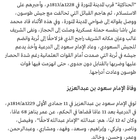
"الحناكيّة" قرب المدينة المنورة في 1228هـ/1813م، وأجبرهم على
الاستسلام، ثم هاجم القبائل التي تحالفت مع جيش طوسون،
ووصل بقواته إلى ضواحي المدينة المنورة، وفي هذه الأثناء قاد محمد
علي باشا بنفسه حملة عسكرية وصلت إلى الحجاز، ونفى الشريف
غالب وعيّن مكانه الشريف راجح الذي فرّ لاحقًا إلى تُربة وانضم
للجيش السعودي، وعاد الإمام سعود إلى الدرعية وأخذ يدعم
جيشه في تُربة التي صمدت أمام القوات العثمانية رغم شدة الحصار
عليها وضربها بالقنابل دون جدوى، حتى انهزمت فيها قوات
طوسون وعادت أدراجها.
وفاة الإمام سعود بن عبدالعزيز
توفي الإمام سعود بن عبدالعزيز في 11 جمادى الأولى 1229هـ/1814م،
في الدرعية بعد 11 عامًا قضاها في الحكم، عن عمر يناهز 68 عامًا،
وكان له 12 ابنًا، هم: عبدالله "الإمام عبدالله لاحقًا"، وفيصل،
وناصر، وتركي، وإبراهيم، وسعد، وفهد، ومشاري، وعبدالرحمن،
وعمر، وحسن، وخالد.