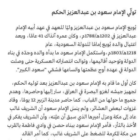
تولّي الإمام سعود بن عبدالعزيز الحكم
بُويع الإمام سعود بن عبدالعزيز وليًا للعهد في عهد أبيه الإمام
عبدالعزيز في 1202هـ/1788م، وكان عمره آنذاك 41 عامًا، وبعد
اغتيال والده بُويع إمامًا للدولة السعودية، عام
1218هـ/1803م،واستكمل الإمام سعود ما بدأه والده وجدّه في بناء
الدولة وتوحيد أقاليمها، وتوالت انتصاراته العسكرية حتى وصلت
الدولة في عهده أوج عظمتها واتساعها فسُمّي "سعود الكبير".
كان أول ما قام به الإمام سعود بن عبدالعزيز بعد توليه الحكم،
تجهيز جيشه لغزو البصرة في العراق، سار إليها وحاصرها، وهدم
جميع ما حولها من القباب، كما حاصر مدينة الزبير 12 يومًا، وقاد
غزوات لبعض العشائر، ولم ينسَ الإمام سعود أن الشريف غالب
عاد إلى مكة وعزل أميرها الذي سبق أن عيَّنه، وأن الشريف يفكر في
الأخذ بالثأر، فأمر الإمام سعود ببناء حصن في وادي فاطمة بالقرب
من مكة المكرمة للضغط على الشريف غالب، كما أمر القائد