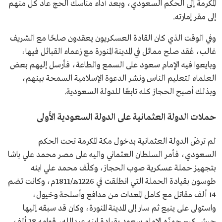
المكرمة إلى الحكم السعودي، وبعد أداء مناسك الحج عاد كل منهم
إلى مقر إمارته.
وفي الوقت الذي كان القادة العسكريون يعقدون صلحًا مع الشريف
غالب، عُقد صلح مماثل في المدينة المنورة مع زعماء القبائل فيها،
وبايعوا فيه الإمام سعود على السمع والطاعة، فأرسل إليهم بعض
العلماء لتعليم الناس ونشر الدعوة الإسلامية السمحة بينهم،
وبذلك أصبح الحجاز كله تابعًا للدولة السعودية.
حملات الدولة العثمانية على الدولة السعودية الأولى
لم ترضَ الدولة العثمانية بدخول مكة المكرمة تحت الحكم
السعودي، فأمر السلطان العثماني واليه على مصر محمد علي باشا
بتجهيز حملة عسكرية صوب الحجاز، وكلّف محمد علي ابنه
طوسون بقيادة الحملة التي انطلقت في 1226هـ/1811م، وكانت تضم
14 ألف مقاتل مع كامل المعدات من مدافع وأسلحة وخيول،
واستولى على ينبع ثم سار إلى المدينة المنورة، وكان قد سبقه إليها
جيش كبير جهزّه الإمام سعود بقيادة ابنه عبدالله، قوامه 18 ألف