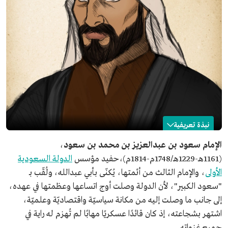
نبذة تعريفية
سعود بن عبدالعزيز بن محمد بن سعود
الإمام سعود بن عبدالعزيز بن محمد بن سعود
،
(1161هـ-1229هـ/1748م-1814م)،حفيد مؤسس
الدولة السعودية
الاسم
الإمام سعود بن عبدالعزيز بن محمد بن سعود.
الأولى
، والإمام الثالث من أئمتها، يُكنّى بأبي عبدالله، ولُقّب بـ
المنصب
ثالث أئمة الدولة السعودية الأولى.
"سعود الكبير"، لأن الدولة وصلت أوج اتساعها وعظمتها في عهده،
تاريخ تولي الحكم
1218هـ/1803م.
إلى جانب ما وصلت إليه من مكانة سياسيّة واقتصاديّة وعلميّة،
فترة الحكم
11 عامًا.
اشتهر بشجاعته، إذ كان قائدًا عسكريًا مهابًا لم تُهزم له راية في
تاريخ الميلاد
1161هـ/1748م.
جميع غزواته.