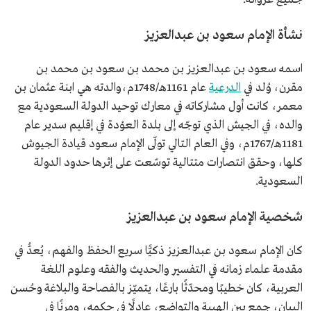
نشأة الإمام سعود بن عبدالعزيز
اسمه سعود بن عبدالعزيز بن محمد بن سعود بن محمد بن
مقرن، وُلد في
الدرعية
عام 1161هـ/1748م،والدته هي ابنة عثمان بن
معمر، كانت أول مشاركاته في معارك توحيد الدولة السعودية مع
والده، في الجيش الذي توجّه إلى بلدة العوْدة في إقليم سدير عام
1181هـ/1767م، وفي العام التالي تولّى الإمام سعود قيادة الجيوش
كلها، وحقق انتصارات متتالية توسّعت على إثرها حدود الدولة
السعودية.
شخصية الإمام سعود بن عبدالعزيز
كان الإمام سعود بن عبدالعزيز ذكيًّا سريع الحفظ والفهم، يُعدُّ في
مقدمة علماء زمانه في التفسير والحديث والفقه وعلوم اللغة
العربية، كان خطيبًا ومحدّثًا بارعًا، يتميّز بالفصاحة والبلاغة وحُسن
البيان، جمع بين الهيبة والتواضع، عادلًا في حكمه، ومرنًا في