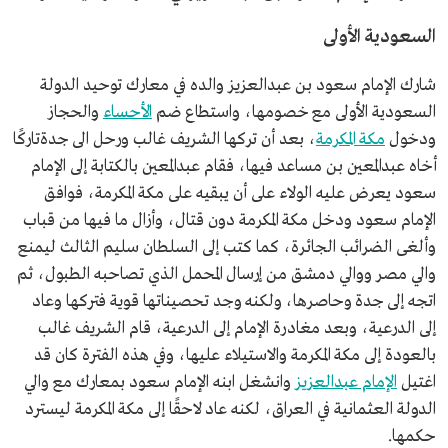
السعودية الأولى
شارك الإمام سعود بن عبدالعزيز والده في معارك توحيد الدولة
السعودية الأولى مع خصومها، واستطاع ضم
الأحساء
والحجاز
ودخول
مكة المكرمة
، بعد أن تركها الشريف غالب ورحل الى جدةتاركًا
أخاه عبدالمعين بن مساعد فيها، فقام عبدالمعين بالكتابة إلى الإمام
سعود يعرض عليه الولاء على أن يبقيه على مكة المكرمة، فوافق
الإمام سعود ودخل مكة المكرمة دون قتال، وأزال ما فيها من قباب
وألغى الضرائب الجائرة، كما كتب إلى السلطان سليم الثالث ليمنع
والي مصر ووالي دمشق من إرسال المحمل الذي تصاحبه الطبول، ثم
اتجه إلى جدة وحاصرها، ولكنه وجد تحصيناتها قوية فتركها وعاد
إلى الدرعية، وبعد مغادرة الإمام إلى الدرعية، قام الشريف غالب
بالعودة إلى مكة المكرمة والاستيلاء عليها، وفي هذه الفترة كان قد
اغتيل
الإمام عبدالعزيز
وانشغل ابنه الإمام سعود بمعارك مع والي
الدولة العثمانية في العراق، لكنه عاد لاحقًا إلى مكة المكرمة ليسترد
حكمها.