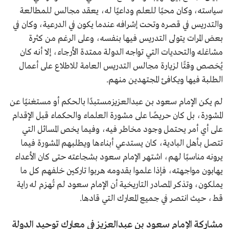
سياسته، وكان محبًا للعلم وداعيًا له، يعقد مجالس للمطالعة
والتدريس في قصره وتحت إشرافه عندما يكون في الدرعية، وكان في
بعض المرات يتولى التدريس فيها بنفسه، وعلى الرغم من كثرة
مشاغله والتحديات التي تواجه الدولة ممتدة الأرجاء، إلا أنه كان
يُخصص وقتًا لزيارة مجالس التدريس العامة للاطلاع على أعمال
الطلبة فيها ويكافئ المجتهدين منهم.
لم يكن الإمام سعود بن عبدالعزيزمستبدًا بالحكم أو مستغنيًا عن
المشورة، بل كان حريصًا على مشورة العلماء والحكماء قبل الإقدام
على أي أمر يحتمل وجود مخاطر فيه، وفيما يخص المسائل التي
تتصل بأهل البادية، كان يستدعي أبناءها ويطلبهم المشورة فيما
يرونه مناسبًا لهم، اشتهر الإمام سعود بشجاعته حتى كان الأعداء
يهابون مواجهته، فإذا علموا بقدومه هربوا تاركين خلفهم كل ما
يملكون، وتذكر المصادر التاريخية أن الإمام سعود لم تُهزم له راية
قط، حيث انتصر في جميع المعارك التي قادها.
مشاركة الإمام سعود بن عبدالعزيز في معارك توحيد الدولة