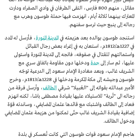
مقاتل، منهم 800 فارس، التقى الطرفان في وادي الصفراء ودارت
المعارك بينهما ثلاثة أيام، انهزمت فيها حملة طوسون وهرب مع
رجاله إلى ينبع حيث ترسو سفنهم.
استنجد طوسون بوالده بعد هزيمته في
المدينة المنورة
، فأرسل له المدد
في 1227هـ/1812م، استعان به في إغراء بعض رجال القبائل
واستمالتهم للقتال في صفوفه، فاتجه إلى المدينة المنورة واستولى
عليها، ثم سار إلى
جدة
ودخلها دون مقاومة باتفاق سري مع
الشريف غالب، وبعد مغادرة الإمام سعود إلى الدرعية توجّه
طوسون وجيشه إلى مكة المكرمة ودخلها في 1228هـ/1813م، وخرج
الأمير عبدالله بقواته إلى "العُبيلا" شرقي
الطائف
، وأرسل فرقة من
رجاله الى "تُربة" للاستيلاء عليها بقيادة مصطفى باشا، لكنه انهزم
فعاد إلى الطائف واشتبك مع قائدها عثمان المضايفي، وساندته قوّة
إضافية بقيادة الشريف غالب حتّى تمكنوا من هزيمة عثمان المضايفي
ودخول الطائف.
هاجم الإمام سعود قوات طوسون التي كانت تُعسكر في بلدة