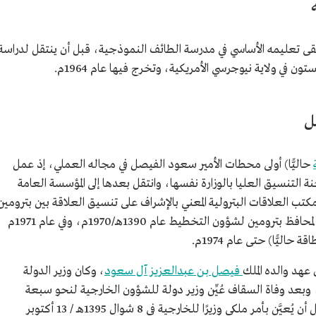
قى تعليمه الأساسي في مدرسة الطائف النموذجية، قبل أن ينتقل لدراسة
في ولاية نيوجرسي الأمريكية، وتخرج فيها عام 1964م.
ينستون في
ل
حاليًّا) أولى محطات الأمير سعود الفيصل في مجاله العملي، إذ عمل
نة التنسيق العليا بالوزارة نفسها، وانتقل بعدها إلى المؤسسة العامة
كتب العلاقات البترولية المعني بالإشراف على تنسيق العلاقة بين بترومين
والوزارة عام 1386هـ/ 1966م، وجاء تعيينه نائبًا لمحافظ بترومين لشؤون التخطيط عام 1390هـ/1970م، وفي عام 1971م
ة حاليًّا) حتى عام 1974م.
عهد والده الملك
فيصل بن عبدالعزيز آل سعود
، وكان وزير الدولة
بعد وفاة السقاف عُيِّن وزير دولة للشؤون الخارجية لنحو سبعة
أشهر، من ربيع الأول إلى شوال عام 1395هـ، قبل أن يُعيَّن بأمر ملكي وزيرًا للخارجية في 8 شوال 1395هـ / 13 أكتوبر