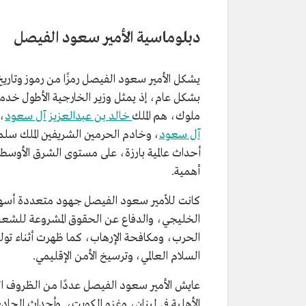
دبلوماسية الأمير سعود الفيصل
يشكل الأمير سعود الفيصل رمزًا من رموز وتار
بشكل عام، إذ يمثل وزير الخارجية الأطول خدمة
ملوك، هم الملك
خالد بن عبدالعزيز آل سعود
، 
آل سعود
، وخادم الحرمين الشريفين الملك سل
أحداث عالمية بارزة، على مستوى الشرق الأوسط و
أهمية.
كانت للأمير سعود الفيصل جهود متعددة أسه
الخليجي، والدفاع عن الحقوق المشروعة للشعب 
الحرب، ومكافحة الإرهاب، كما ظهرت أثناء تول
السلام العالمي، وترسيخ الأمن الإقليمي.
عايش الأمير سعود الفيصل عددًا من الظروف السي
الأهلية في لبنان، وغزو الكويت، وأحداث الحا