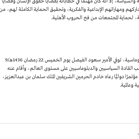
السياسة، إلا أنه كان مهتمًّا في خطاباته بقضايا حقوق الإنسان وقضايا
داركهم ومهاراتهم الإبداعية والفكرية، وتحقيق الحماية الكاملة لهم، من
ة، لحماية المجتمعات من فخ الحروب الأهلية.
بعد أكثر من 40 عامًا في دهاليز السياسة والدبلوماسية، توفي الأمير سعود الفيصل يوم الخميس 22 رمضان 1436هـ/9
مؤتمرًا دوليًّا رعاه خادم الحرمين الشريفين الملك سلمان بن عبدالعزيز،