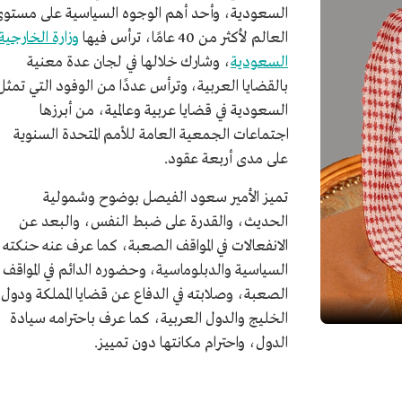
السعودية، وأحد أهم الوجوه السياسية على مستو
العالم لأكثر من 40 عامًا، ترأس فيها
وزارة الخارجية
السعودية
، وشارك خلالها في لجان عدة معنية
بالقضايا العربية، وترأس عددًا من الوفود التي تمثل
السعودية في قضايا عربية وعالمية، من أبرزها
اجتماعات الجمعية العامة للأمم المتحدة السنوية
على مدى أربعة عقود.
تميز الأمير سعود الفيصل بوضوح وشمولية
الحديث، والقدرة على ضبط النفس، والبعد عن
الانفعالات في المواقف الصعبة، كما عرف عنه حنكته
السياسية والدبلوماسية، وحضوره الدائم في المواقف
الصعبة، وصلابته في الدفاع عن قضايا المملكة ودول
الخليج والدول العربية، كما عرف باحترامه سيادة
الدول، واحترام مكانتها دون تمييز.
يز آل سعود.