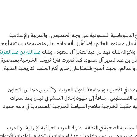
يخ الدبلوماسية السعودية على وجه الخصوص، والعربية والإسلامية
ً على مستوى العالم، إضافةً إلى أنه حافظ على منصبه وكسب ثقة أربعة
وإخوانه الملك فهد بن عبدالعزيز آل سعود، والملك
عبدالله بن عبدالعزيز
مان بن عبدالعزيز آل سعود. كما تميزت فترة ترؤسه الخارجية بمعاصرة
العالم، بحيث أصبح شاهدًا على إحدى أكثر الحقب التاريخية العالمية
مت في تفعيل دور جامعة الدول العربية، وتأسيس مجلس التعاون
الفلسطيني، إضافةً إلى جهود إحلال السلام في لبنان بعد سنوات
يه حقيبة الخارجية ملامح السياسة الخارجية للسعودية في دعم جهود
اسية الصعبة في المنطقة، منها: الحرب العراقية الإيرانية، والحرب
دي عشر من سبتمبر، وكانت له عدة إسهامات في تخفيف تداعيات الأحداث