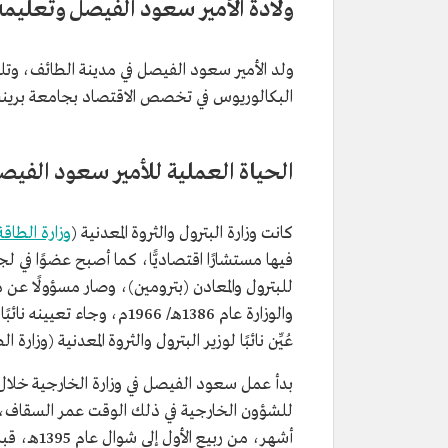
ولادة الأمير سعود الفيصل وتعليمه
تاريخ الميلاد
1940م.
تاريخ الوفاة
2015م.
ولد الأمير سعود الفيصل في مدينة الطائف، وتل
مكان الميلاد
مدينة الطائف.
البكالوريوس في تخصص الاقتصاد بجامعة برينستون 
المؤهلات العلمية
بكالوريوس الاقتصاد من جامعة بر
الولايات المتحدة الأمريكية عام 1964م.
الحياة العملية للأمير سعود الفيص
كانت وزارة البترول والثروة المعدنية (
وزارة الطاقة
فيها مستشارًا اقتصاديًّا، كما أصبح عضوًا في لج
للبترول والمعادن (بترومين)، وصار مسؤولًا عن م
عُيِّن نائبًا لوزير البترول والثروة المعدنية (وزارة الطاق
بدأ عمل سعود الفيصل في وزارة الخارجية خلال 
للشؤون الخارجية في ذلك الوقت عمر السقاف، و