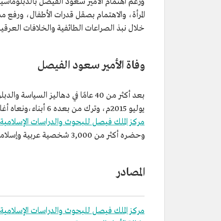
ورغم اهتمام الأمير سعود الفيصل بالدبلوماسية و
المرأة، والاهتمام بصقل قدرات الأطفال، ورفع م
خلال نبذ الصراعات الطائفية والخلافات العرقي
وفاة الأمير سعود الفيصل
يوليو 2015م، وترك من بعده 6 أبناء،ونعاه أغلب القادة السياسيين والدبلوماسيين على مستوى العالم، وأقام عنه
مركز الملك فيصل للبحوث والدراسات الإسلامية
وحضره أكثر من 3,000 شخصية عربية وإسلامية وعالمية.
المصادر
مركز الملك فيصل للبحوث والدراسات الإسلامية.