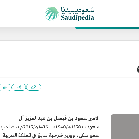
الأمير سعود بن فيصل بن عبدالعزيز آل
سعود،
(1358هـ/1940م - 1436هـ/2015م)، صاحب
سمو ملكي، ووزير خارجية سابق في المملكة العربية