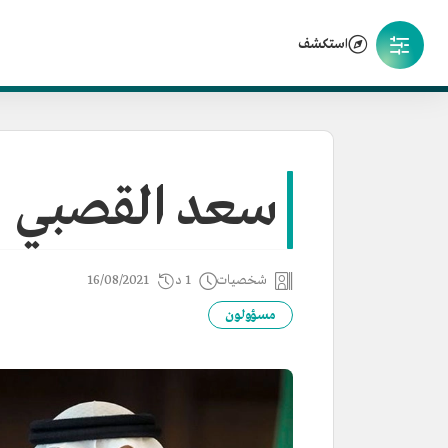
استكشف
سعد القصبي
شخصيات
1 د
16/08/2021
مسؤولون