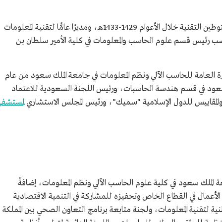
ت والمقاييس
عمل سعد القصبي مديرًا عامًّا للشركة الفنية لتوطين التقنية خلال الأعوام 1429-1433هـ، ومديرًا عامًّا لتقنية المعلومات
"ساك".
 والمقاييس
 رئيس قسم علوم الحاسب والمعلومات في كلية الأمير سلطان بن
لملك خالد
ة الفنية
ارة العامة للحاسب الآلي ونظم المعلومات في جامعة الملك سعود من عام
ا بجامعة الملك سعود في قسم هندسة الحاسبات، ورئيس اللجنة السعودية للاعتماد
 من جامعة
لمقاييس للدول الإسلامية "سميك"، ورئيس المجلس الاستشاري
لمستشفى
كية.
اع الخاص
تصادية
طنية لتقنية
ي بين
للمؤتمر
لملك سعود في كلية علوم الحاسب الآلي ونظم المعلومات، إضافةً
ومات
أعمال في القطاع الخاص وتحفيزه للمشاركة في التنمية الاقتصادية
ية لتقنية المعلومات، ولجنة متابعة برنامج التعاون الصحي بين المملكة