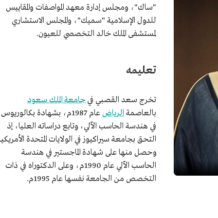
"ساك"، ومجلس إدارة معهد المواصفات والمقاييس
للدول الإسلامية "سميك"، والمجلس الاستشاري
لمستشفى الملك خالد التخصصي للعيون.
تعليمه
تخرج سعد القصبي في
جامعة الملك سعود
بالعاصمة
الرياض
عام 1987م، بشهادة بكالوريوس
في هندسة الحاسب الآلي، وتابع دراساته العليا، إذ
التحق بجامعة سيراكيوز في الولايات المتحدة الأمريكية
وحصل منها على شهادة الماجستير في هندسة
الحاسب الآلي عام 1990م، وعلى الدكتوراه في ذات
التخصص من الجامعة نفسها عام 1995م.