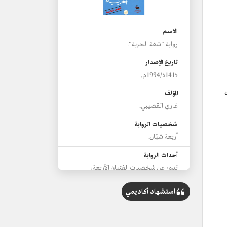
الاسم
رواية "شقة الحرية".
تاريخ الإصدار
1415ه/1994م.
المؤلف
غازي القصيبي.
شخصيات الرواية
أربعة شبّان.
أحداث الرواية
تدور عن شخصيات الفتيان الأربعة،
والصدمة التي مروا بها بسبب انتقالهم من
مدينة خليجية صغيرة وهادئة إلى القاهرة
استشهاد أكاديمي
وحركتها وسرعة الحياة بها، والعادات
والتقاليد المختلفة.