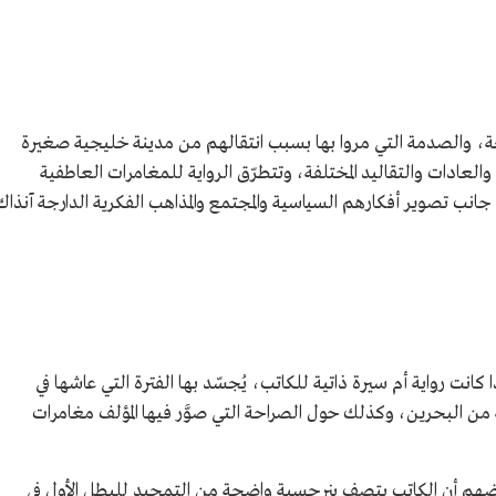
عة، والصدمة التي مروا بها بسبب انتقالهم من مدينة خليجية صغيرة
والعادات والتقاليد المختلفة، وتتطرّق الرواية للمغامرات العاطفية
جانب تصوير أفكارهم السياسية والمجتمع والمذاهب الفكرية الدارجة آنذاك
انت رواية أم سيرة ذاتية للكاتب، يُجسّد بها الفترة التي عاشها في
 من البحرين، وكذلك حول الصراحة التي صوَّر فيها المؤلف مغامرات
بعضهم أن الكاتب يتصف بنرجسية واضحة من التمجيد للبطل الأول في