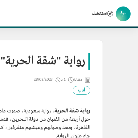
استكشف
رواية "شقة الحرية"
مقالة
1 د
28/03/2023
أدب
رواية شقة الحرية
، رواية سعودية، صدرت عام 1415هـ/1994م في لندن، من تأل
حول أربعة من الفتيان من دولة البحرين، قدموا 
القاهرة، وبعد وصولهم وعيشهم متفرقين، كل 
جاء عنوان الرواية.