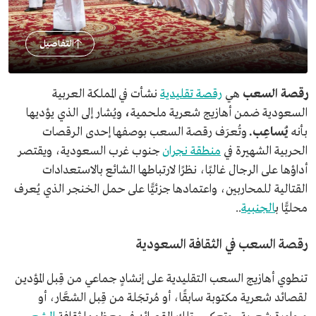
التفاصيل
رقصة
السعب
هي
رقصة تقليدية
نشأت
في المملكة العربية
السعودية
ضمن أهازيج شعرية ملحمية
،
ويُشار إلى الذي يؤديها
بأنه
يُساعِب.
وتُعرَف رقصة السعب بوصفها إحدى الرقصات
الحربية الشهيرة في
منطقة نجران
جنوب غرب السعودية، ويقتصر
أداؤها على الرجال غالبًا، نظرًا لارتباطها الشائع بالاستعدادات
القتالية للمحاربين، واعتمادها جزئيًّا على حمل الخنجر الذي يُعرف
محليًّا ب
الجنبية
..
رقصة السعب في الثقافة السعودية
تنطوي أهازيج السعب التقليدية على إنشادٍ جماعي من قِبل المؤدين
لقصائد شعرية مكتوبة سابقًا، أو مُرتجَلة من قِبل الشعَّار، أو