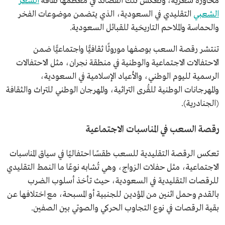
محاورة شعرية، وتعكس تلك القصائد في معظمها ثقافة
الشعر
الشعبي
التقليدي في السعودية، الذي يتضمن موضوعات الفخر
والحماسة والملاحم التاريخية للقبائل السعودية.
تنتشر رقصة السعب بوصفها موروثًا ثقافيًّا واجتماعيًّا ضمن
الاحتفالات الاجتماعية والوطنية في منطقة نجران، مثل الاحتفالات
الرسمية لليوم الوطني، والأعياد الإسلامية في السعودية،
والمهرجانات الوطنية للقُرى التراثية، والمهرجان الوطني للتراث والثقافة
(الجنادرية).
رقصة السعب في المناسبات الاجتماعية
تعكس الرقصة التقليدية للسعب طقسًا احتفاليًا في سياق المناسبات
الاجتماعية، مثل حفلات الزواج، وهي تُشابه نوعًا ما النمط التقليدي
للرقصات التقليدية في السعودية، حيث تأخذ أسلوب الضرب
بالقدم وحمل اثنين من المؤدين للجنبية أو المسبحة، مع اختلافها عن
بقية الرقصات في نوع التجاوب الحركي والصوتي بين الصفين.