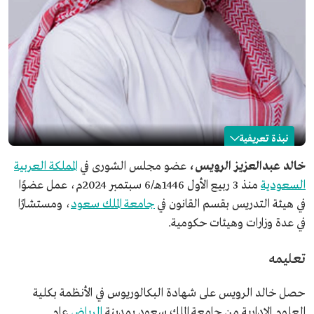
نبذة تعريفية
خالد الرويس
خالد عبدالعزيز الرويس،
عضو مجلس الشورى في
المملكة العربية
السعودية
منذ 3 ربيع الأول 1446هـ/6 سبتمبر 2024م، عمل عضوًا
الاسم
خالد الرويس.
في هيئة التدريس بقسم القانون في
جامعة الملك سعود
، ومستشارًا
المؤهلات العلمية
في عدة وزارات وهيئات حكومية.
بكالوريوس في الأنظمة بكلية العلوم الإدارية من جامعة الملك
سعود.
دبلوم في الدراسات العليا المتعمقة بالقانون الخاص المعادل
تعليمه
للماجستير من جامعة رين بفرنسا.
دكتوراه في القانون الخاص فرع القانون التجاري من جامعة
رين بفرنسا.
حصل خالد الرويس على شهادة البكالوريوس في الأنظمة بكلية
المنصب الحالي
عضو مجلس الشورى في السعودية.
العلوم الإدارية من جامعة الملك سعود بمدينة
الرياض
عام