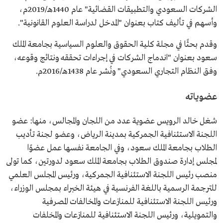
الشركات السعودي والتطبيقات القضائية" عام 1440هـ/2019م،
وأسهم في تأليف كتاب بعنوان "المدخل لدراسة العلوم القانونية".
وقدم بحثًا في مجلة كلية الحقوق والعلوم السياسية بجامعة الملك
سعود بعنوان "اندماج الشركات في إجراءات تحققه ونتائج وقوعه،
وفق النظام التجاري السعودي" ونُشر عام 1438هـ/2016م.
عضوياته
شغل خالد الرويس عضوية عدد من اللجان والمجالس، منها: عضو
اللجنة الاستئنافية الجمركية بمدينة الرياض، وعضو لجنة تأديب
الطلاب بجامعة الملك سعود، وفي الجامعة نفسها عمل عضوًا
لمجلس إدارة صندوق الطلاب بجامعة الملك سعود لدورتين، كما تولى
منصب رئيس اللجنة الاستئنافية الجمركية، ورئيس المجلس العلمي
للترجمة الرسمية باللغة الفرنسية في هيئة الخبراء بمجلس الوزراء،
ورئيس اللجنة الاستئنافية للمنازعات والمخالفات المصرفية
والتمويلية، ورئيس اللجنة الاستئنافية للمنازعات والمخلفات