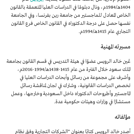
1404هـ/1984م، ونال دبلومًا في الدراسات العليا المتعمقة بالقانون
منصب سابق
عضو هيئة التدريس في قسم القانون بجامعة الملك سعود.
الخاص المعادل للماجستير من جامعة رين بفرنسا، وفي الجامعة
عمل مستشارًا في وزارات وهيئات حكومية عدة.
نفسها حصل على درجة الدكتوراه في القانون الخاص فرع القانون
من مؤلفاته
التجاري عام 1415هـ/1994م.
كتاب بعنوان "الشركات التجارية وفق نظام الشركات
السعودي والتطبيقات القضائية".
مسيرته المهنية
عُين خالد الرويس عضوًا في هيئة التدريس في قسم القانون بجامعة
الملك سعود خلال الفترة من عام 1415-1438هـ/1994-2016م،
وأشرف على مجموعة من رسائل وأبحاث الدراسات العليا في
تخصص الدراسات القانونية، وشارك في لجان لمناقشة رسائل
الماجستير وأطروحات الدكتوراه داخل السعودية وخارجها، وعمل
مستشارًا في وزارات وهيئات حكومية عدة.
مؤلفاته
أصدر خالد الرويس كتابًا بعنوان "الشركات التجارية وفق نظام