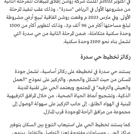
في أكتوبر 2022م أعلنت شركة روشن إطلاق المبيعات للمرحلة الثانية
من مشروعها الأول في الرياض "سدرة"، وذلك عقب تنفيذ المرحلة
الأولى. وفي مارس 2023 م وقعت روشن اتفاقية لبيع أرضٍ مشروطة
تبلغ مساحتها أكثر من 96 ألف م2، وذلك لتطوير أكثر من 1500
وحدة سكنية متكاملة، ضمن المرحلة الثانية من حي سدرة التي
تشمل بناء نحو 2100 وحدة سكنية.
ركائز تخطيط حي سدرة
يستند حي سدرة في تخطيطه على ركائز أساسية، تشمل جودة
المسكن من حيث الشكل والحجم، والتركيز على نموذج "العمل
والعيش والترفيه" في المجتمع. ويعتمد الحي على تقنية المدينة
الذكية، وتشجيع أنماط الحياة الصحية، من خلال المرافق الترفيهية
المبنية في الهواء الطلق، إلى جانب التركيز على سهولة الوصول إلى
مجموعة من مرافق الراحة الموجودة قرب المنازل.
كما يستند تخطيط الحي على استيعاب التنوع بين السكان بتوفير
مراكز الحي، ومساحات مفتوحة تعزز التواصل والتفاعل بينهم،