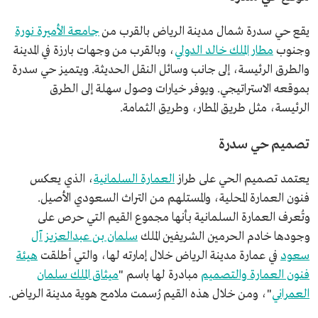
يقع حي سدرة شمال مدينة الرياض بالقرب من
جامعة الأميرة نورة
وجنوب
مطار الملك خالد الدولي
، وبالقرب من وجهات بارزة في المدينة
والطرق الرئيسة، إلى جانب وسائل النقل الحديثة. ويتميز حي سدرة
بموقعه الاستراتيجي. ويوفر خيارات وصول سهلة إلى الطرق
الرئيسة، مثل طريق المطار، وطريق الثمامة.
تصميم حي سدرة
يعتمد تصميم الحي على طراز
العمارة السلمانية
، الذي يعكس
فنون العمارة المحلية، والمستلهم من التراث السعودي الأصيل.
وتُعرف العمارة السلمانية بأنها مجموع القيم التي حرص على
وجودها خادم الحرمين الشريفين الملك
سلمان بن عبدالعزيز آل
سعود
في عمارة مدينة الرياض خلال إمارته لها، والتي أطلقت
هيئة
فنون العمارة والتصميم
مبادرة لها باسم "
ميثاق الملك سلمان
العمراني
"، ومن خلال هذه القيم رُسمت ملامح هوية مدينة الرياض.