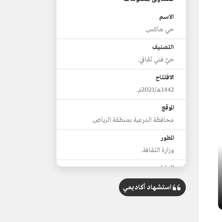
الاسم
حي جاكس.
التصنيف
حيّ فني ثقافي.
الافتتاح
1442هـ/2021م.
الموقع
محافظة الدرعية بمنطقة الرياض.
المطور
وزارة الثقافة.
المعارض
معرض "بينالي" الدرعية للفن المعاصر.
استشهاد أكاديمي
معرض الخط العربي المعاصر.