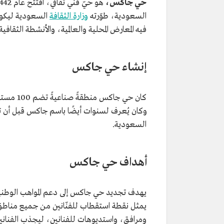
حي جاكس،
هو حيّ فني ثقافي، افتُتح عام 1442هـ/2021م في
السعودية، طوّرته
وزارة الثقافة
السعودية ليكون 
فيه المعارض المحلية والعالمية، والأنشطة الثقافية
إنشاء حي جاكس
كان حي ج
وكان يُعرف لسنوات أيضًا باسم جاكس قبل أن تجد
السعودية.
أهداف حي جاكس
يهدف تجديد حي جاكس إلى دعم المواهب الوطنية، 
يمثل نقطة استقطاب للفنّانين من جميع منا
ومرافق، واستديوهات للفنانين، ليجذب الفنانين