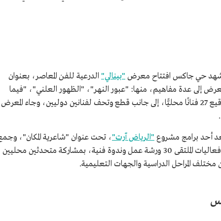
"بينالي"
الدرعية للفن المعاصر، بعنوان
معرض إلى عدة مفاهيم، منها: "عبور النهر"، "الظهور العلني"، "فيما
يخص الروح"، وضم المعرض 40 عملًا حملت توقيع 27 فنانًا محليًّا، إلى جانب قطع وتحف لفنانين دوليين، وجاء المعرض
ُعد أحد برامج مشروع
"الرياض آرت"
، تحت عنوان "شاعرية المكان"، وجمع
20 متخصصًا في النحت من عدة دول، وضمّت فعاليات الملتقى 30 ورشة عمل وندوة فنية، بمشاركة متحدثين محليين
س