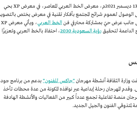
أطلقت وزارة الثقافة في 9 جمادى الأولى 1443هـ/13 ديسمبر 2021م، معرض الخط العربي المعاصر، في معرض XP بحي
الوصول لعموم شرائح المجتمع بأفكار تقنية في معرض يختص بالتصوير
لى جانب عرض حيّ بمشاركة محترفي فن
الخط العربي
، ويأتي معرض XP
ج الداعمة لتحقيق
رؤية السعودية 2030
، احتفاءً بالخط العربي وتعزيزًا
كس
"جاكس للفنون"
بدعم من برنامج جودة
 وقدم المهرجان رحلة إبداعية عبر نوافذه المكونة من عدة محطات تأخذ
مهرجان منصة تفاعلية تجمع عدداً كبير من الفعاليات والأنشطة الهادفة
 لمتذوقي الفنون والجيل الجديد.