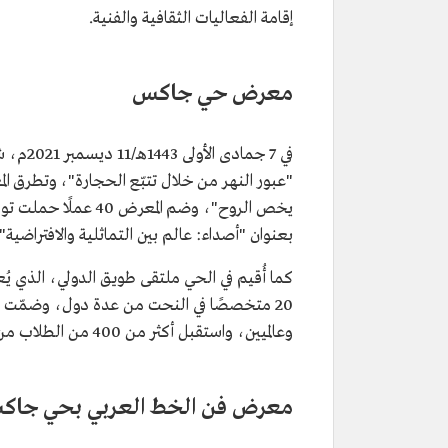
إقامة الفعاليات الثقافية والفنية.
معرض حي جاكس
في 7 جمادى الأولى 1443هـ/11 ديسمبر 2021م، شهد حي جاكس افتتاح معرض
"عبور النهر من خلال تتبّع الحجارة"، وتطرق ال
بعنوان "أصداء: عالم بين التماثلية والافتراضية".
كما أُقيم في الحي ملتقى طويق الدولي، الذي ي
وعالميين، واستقبل أكثر من 400 من الطلاب من مختلف المراحل الدراسية والجهات التعليمية.
معرض فن الخط العربي بحي جاك