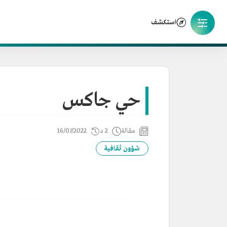
استكشف
حي جاكس
مقالة
2 د
16/07/2022
شؤون ثقافية