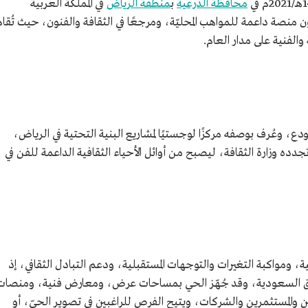
محافظة الدرعية
ب
منطقة الرياض
في المملكة العربية
منصة داعمة للمواهب المحليّة، ومرجعًا في الثقافة والفنون، حيث تُقام
 والفنية على مدار العام.
اكس منطقةً صناعيةً تضم 100 مستودع، وعُرف بوصفه مركزًا لوجستيًا لمشاريع البنية التحتية في الرياض،
ده وزارة الثقافة، ليصبح من أوائل الأحياء الثقافية الداعمة للفن في
ومواكبة التغيرات والتوجهات المستقبلية، ودعم التبادل الثقافي، إذ
طق السعودية، وقد جُهّز الحي بمساحات عرض، ومعارض فنية، ومنصات
 والمستثمرين والشركات، ويتيح الفرص للراغبين في تصوير الحيّ، أو