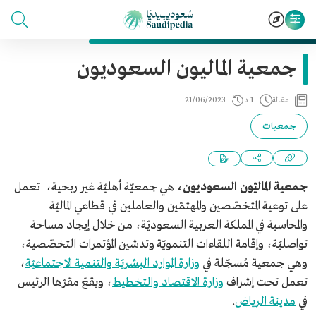
جمعية الماليون السعوديون
مقالة
1 د
21/06/2023
جمعيات
جمعية الماليّون السعوديون،
هي جمعيّة أهليّة غير ربحية، تعمل
على توعية المتخصّصين والمهتمّين والعاملين في قطاعي الماليّة
والمحاسبة في المملكة العربية السعوديّة، من خلال إيجاد مساحة
تواصليّة، وإقامة اللقاءات التنمويّة وتدشين المؤتمرات التخصّصية،
وهي جمعية مُسجّلة في
وزارة الموارد البشريّة والتنمية الاجتماعيّة
،
تعمل تحت إشراف
وزارة الاقتصاد والتخطيط
، ويقعّ مقرّها الرئيس
في
مدينة الرياض
.