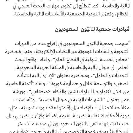
الماليّة والمحاسبة، كما تتطلّع إلى تطوير مهارات البحث العلمي في
القطاع، وتعزيز التوعية المجتمعيّة بالأساسيّات الماليّة والمحاسبيّة.
مُبادرات جمعية الماليّون السعوديون
أسهمت جمعية الماليّون السعوديون في إخراج عدد من الدورات
التنموية واللقاءات التوعويّة عبر المنصّات الإلكترونيّة، منها: مُحاضرة
"معايير المحاسبة الدولية في القطاع العام"، ولقاء "واقع البحث
العلمي في مجال المالية والمحاسبة في المملكة العربية السعودية..
التحديات والحلول"، ومحاضرة بعنوان "الإدارة المالية لمنشأتك
الصغيرة والمتوسطة خلال وبعد أزمة كورونا"، ولقاء "أتمتة المحاسبة
من خلال تكنولوجيا البلوك تشين والذكاء الاصطناعي"، وورشة
عمل بعنوان "الشهادات المهنية في مجال المحاسبة"، و"أساسيّات
مكافحة الاحتيال"، بالإضافة إلى إقامتها عدّة دورات تدريبيّة، مثل:
دورة الأحكام الانتقالية لضريبة القيمة المضافة والإقرار الضريبي، إلى
جانب تدشينها ملتقى الماليّون السعوديون في مدينة مانشستر
البريطانية؛ بهدف خدمة المتخصصين في المالية والعلوم الإدارية من