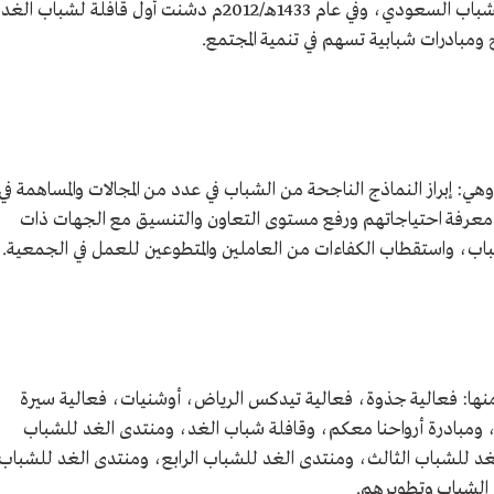
بدأت الجمعية عام 1429هـ/2008م كمنتدى للشباب السعودي، وفي عام 1433هـ/2012م دشنت أول قافلة لشباب ال
بادرات شبابية تسهم في تنمية المجتمع.
ي: إبراز النماذج الناجحة من الشباب في عدد من المجالات والمساهمة في
معرفة احتياجاتهم ورفع مستوى التعاون والتنسيق مع الجهات ذات
شباب، واستقطاب الكفاءات من العاملين والمتطوعين للعمل في الجمعية.
 منها: فعالية جذوة، فعالية تيدكس الرياض، أوشنيات، فعالية سيرة
مبادرة أرواحنا معكم، وقافلة شباب الغد، ومنتدى الغد للشباب
لغد للشباب الثالث، ومنتدى الغد للشباب الرابع، ومنتدى الغد للشباب
الشباب وتطويرهم.