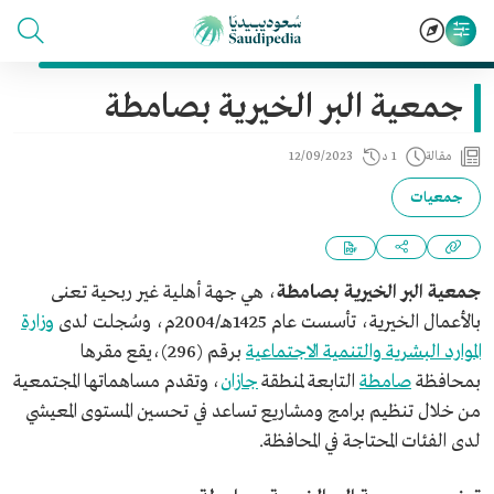
جمعية البر الخيرية بصامطة
مقالة
1 د
12/09/2023
جمعيات
جمعية البر الخيرية بصامطة
، هي جهة أهلية غير ربحية تعنى
بالأعمال الخيرية، تأسست عام 1425هـ/2004م، وسُجلت لدى
وزارة
الموارد البشرية والتنمية الاجتماعية
برقم (296)،يقع مقرها
بمحافظة
صامطة
التابعة لمنطقة
جازان
، وتقدم مساهماتها المجتمعية
من خلال تنظيم برامج ومشاريع تساعد في تحسين المستوى المعيشي
لدى الفئات المحتاجة في المحافظة.