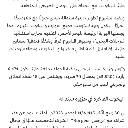
عالميًّا لليخوت، مع الحفاظ على الجمال الطبيعي للمنطقة.
ويضم مشروع تطوير جزيرة سندالة مرسى حيويًّا مع 86 رصيفًا
بحريًّا، ليكون جهة تستوعب جميع القوارب واليخوت الكبيرة، مما
يجعلها البوابة الرئيسة للبحر الأحمر، لتقديم تجارب استثنائية
للرحلات البحرية، وسيوفر المشروع غرفًا وشققًا فندقية بمعايير
عالمية، إضافة إلى ناد شاطئي فاخر ونادٍ لليخوت، ومطاعم ومتاجر
عالمية.
وتوفر جزيرة سندالة لمحبي رياضة الجولف ملعبًا عالميًا بطول 6,474
ياردة (5,920م) بمعدل 70 ضربة، ويشتمل على 18 نقطة انطلاق،
وتجربتي لعب من تسع حفر.
اليخوت الفاخرة في جزيرة سندالة
في 30 ربيع الآخر 1445هـ/14 نوفمبر 2023م، أعلنت نيوم عن عقد
شراكة مع "برجس Burgess"، الشركة المتخصصة عالميًّا في مجال