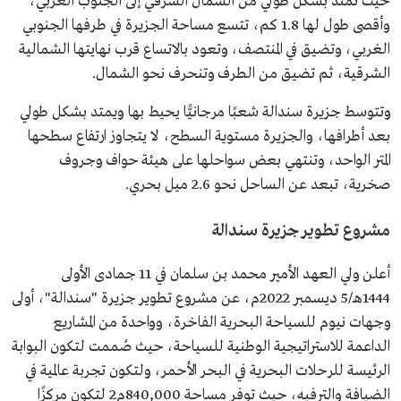
حيث تمتد بشكل طولي من الشمال الشرقي إلى الجنوب الغربي،
وأقصى طول لها 1.8 كم، تتسع مساحة الجزيرة في طرفها الجنوبي
الغربي، وتضيق في المنتصف، وتعود بالاتساع قرب نهايتها الشمالية
الشرقية، ثم تضيق من الطرف وتنحرف نحو الشمال.
وتتوسط جزيرة سندالة شعبًا مرجانيًّا يحيط بها ويمتد بشكل طولي
بعد أطرافها، والجزيرة مستوية السطح، لا يتجاوز ارتفاع سطحها
المتر الواحد، وتنتهي بعض سواحلها على هيئة حواف وجروف
صخرية، تبعد عن الساحل نحو 2.6 ميل بحري.
مشروع تطوير جزيرة سندالة
أعلن ولي العهد الأمير محمد بن سلمان في 11 جمادى الأولى
1444هـ/5 ديسمبر 2022م، عن مشروع تطوير جزيرة "سندالة"، أولى
وجهات نيوم للسياحة البحرية الفاخرة، وواحدة من المشاريع
الداعمة للاستراتيجية الوطنية للسياحة، حيث صُممت لتكون البوابة
الرئيسة للرحلات البحرية في البحر الأحمر، ولتكون تجربة عالمية في
الضيافة والترفيه، حيث توفر مساحة 840,000م2 لتكون مركزًا