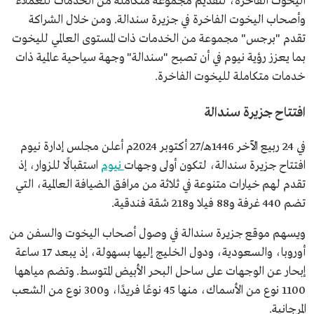
اليخوت الفاخرة، لتقديم مجموعة متكاملة من الخدمات للعملاء
وأصحاب اليخوت الفاخرة في جزيرة سندالة. ومن خلال الشراكة
تقدم "برجس" مجموعة من الخدمات ذات المستوى العالمي لليخوت
بما يعزز رؤية نيوم في أن تصبح "سندالة" وجهة سياحية عالمية ذات
خدمات متكاملة لليخوت الفاخرة.
افتتاح جزيرة سندالة
في 24 ربيع الآخر 1446هـ/27 أكتوبر 2024م أعلن مجلس إدارة نيوم
افتتاح جزيرة سندالة، لتكون أولى وجهات
نيوم
استقبالًا للزوار، إذ
تقدم لهم خيارات متنوعة في ثلاثة من مرافق الضيافة العالمية، التي
تضم 440 غرفة و88 فيلا و218 شقة فندقية.
ويسهم موقع جزيرة سندالة في وصول أصحاب اليخوت والسفن من
أوروبا، والسعودية، ودول الخليج إليها بسهولة، إذ يبعد 17 ساعة
إبحار عن الوجهات على ساحل البحر الأبيض المتوسط. وتضم مياهها
1100 نوع من الأسماك، منها 45 نوعًا فريدًا، و300 نوع من الشعب
المرجانية.