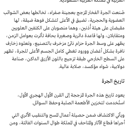
الغربية في المملكة العربية السعودية.
صُنعت الجرة الفخار المزجج بعجينة صفراء، تخالطها بعض الشوائب
العضوية والحجرية، تضيق في الأعلى لتشكل فوهة ضيقة، لها
مقبضان على هيئة أُذنين، وهما منصوبان على الكتفين العلويين
ومتقابلان، ولها قاعدة دائرية وصغيرة بحافة تأثرت بعوامل الزمن،
يظهر على وسط الجرة حزام ناتئ مزخرف بالتصنيع، وتعلوه زخارف
نافرة بشكل أغضان وورود تغطي كامل الجسم الأعلى للجرة، تظهر
على السطح الخارجي طبقة تزجيج باللون الأزرق الداكن، صناعة
دولابية، شواء مؤكسد، صلابة عالية.
تاريخ الجرة
يعود تاريخ هذه الجرة المزججة إلى القرن الأول الهجري الأول،
استُخدمت لتخزين الأطعمة الصلبة وحفظ السوائل.
ويأتي الاكتشاف ضمن حصيلة أعمال المسح والتنقيب الأثري التي
أجراها قطاع الآثار والمتاحف في المملكة طوال السنوات الفائتة، ومن