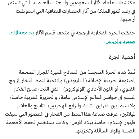
مكتشفات علماء الآثار السعوديين والبعثات العلمية، التي تستمر
في رصد كنوز المملكة من آثار الحضارات المتعاقبة التي استوطنت
أراضيها.
حفظت الجرة الفخارية المزججة في متحف قسم الآثار
بجامعة الملك
سعود
بالرياض
.
أهمية الجرة
تُعدُّ هذه الجرة الضخمة من النماذج المميزة للجرار الضخمة
المصنوعة بطريقة الإضافة ( الباربوتين) والمنتمية لنمط الفخار المزجج
القلوي، أو اللون الأحادي (المونوكروم)، الذي انتجه صانع الفخار
المسلم في حواضر العالم الإسلامي عامة، والجزيرة العربية خاصة،
ولا سيما بين القرنين الثالث والرابع الهجريين/ التاسع والعاشر
الميلانين، عرفت صناعة هذا النمط من الفخار في العصور التي سبقت
ظهور الإسلام، خاصة ببلاد فارس، وكانت تستخدم لحفظ الأطعمة
الصلبة والمواد السائلة وتخزينها.