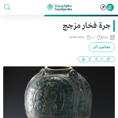
جرة فخار مزجج
مقالة
1 د
25/09/2023
معالم و آثار