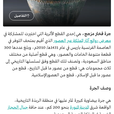
التفاصيل
جرة فخار مزجج،
هي إحدى القطع الأثرية التي اختيرت للمشاركة في
معرض روائع آثار المملكة عبر العصور
الذي أقيم بمتحف اللوفر في
العاصمة الفرنسية باريس في عام 1431هـ/ 2010م، وبلغ عددها 300
قطعة متنوعة الخامات والعصور، وهي قطع أصلية من مختلف
مناطق السعودية، وتصنف تلك القطع وفق تسلسلها التاريخي إلى
ثلاث مجموعات هي: قطع من عصور ما قبل التاريخ، قطع من
عصور ما قبل الإسلام، قطع من العصورالإسلامية.
وصف الجرة
هي جرة بيضاوية كبيرة عُثر عليها في منطقة الربذة التاريخية،
الواقعة شرق
المدينة المنورة
بنحو 200 كم، عند حافة
جبال الحجاز