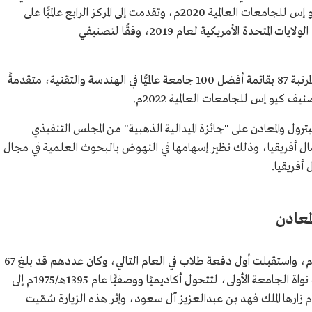
جامعة على مستوى العالم، حسب تصنيف كيو إس للجامعات العالمية 2020م، وتقدمت إلى المركز الرابع عالميًّا على
مستوى الجامعات في تسجيل براءات الاختراع في الولايات المتحدة الأمريكية لعام 2019، وفقًا لتصنيفي
كما حلت جامعة الملك فهد للبترول والمعادن في المرتبة 87 بقائمة أفضل 100 جامعة عالميًّا في الهندسة والتقنية، متقدمةً
 فهد للبترول والمعادن على "جائزة الميدالية الذهبية" من المجلس التنفيذي
 أفريقيا، وذلك نظير إسهامها في النهوض بالبحوث العلمية في مجال
أفريقيا.
معادن
بدأت الجامعة العمل رسميًا عام 1383هـ/ 1963م، واستقبلت أول دفعة طلاب في العام التالي، وكان عددهم قد بلغ 67
طالبًا، التحقوا بكلية البترول والمعادن التي كانت نواة الجامعة الأولى، لتتحول أكاديميًا ووصفيًّا عام 1395هـ/1975م إلى
جامعة البترول والمعادن. وفي عام 1406هـ/ 1986م زارها الملك فهد بن عبدالعزيز آل سعود، وإثر هذه الزيارة سُمّيت