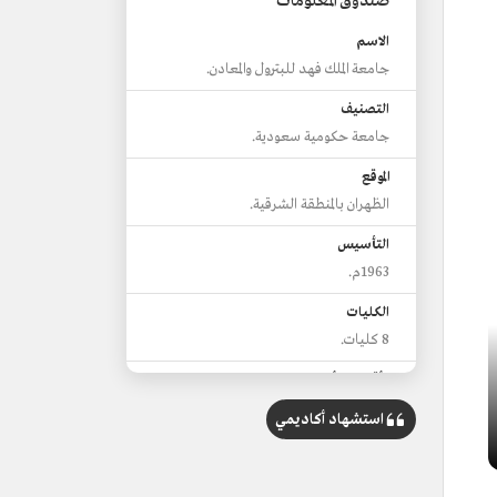
صندوق المعلومات
الاسم
جامعة الملك فهد للبترول والمعادن.
التصنيف
جامعة حكومية سعودية.
الموقع
الظهران بالمنطقة الشرقية.
التأسيس
1963م.
الكليات
8 كليات.
الأقسام الأكاديمية
33.
استشهاد أكاديمي
عدد الخريجين
نحو 39 ألفا.