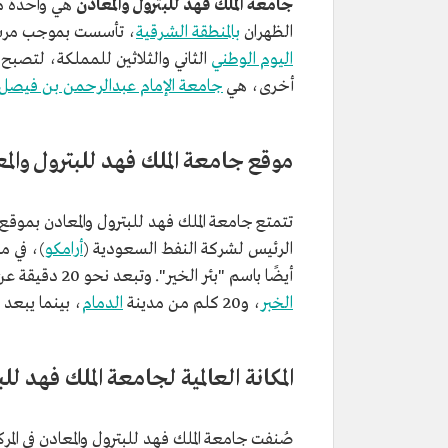
جامعة الملك فهد للبترول والمعادن
هي واحدة من
الظهران
بالمنطقة الشرقية
، تأسست بموجب مرسوم ملكي في 5 جمادى الأولى 1383
اليوم الوطني
الثاني والثلاثين للمملكة، لتصبح
أخرى، هي
جامعة الإمام عبدالرحمن بن فيصل
موقع جامعة الملك فهد للبترول والم
تتمتع جامعة الملك فهد للبترول والمعادن بموقع
الرئيس لشركة النفط السعودية (
أرامكو
)، في م
أيضًا باسم "بئر الخير". وتبعد نحو 20 دقيقة عن
الخبر
، و20 كلم من مدينة
الدمام
، بينما يبعد 
المكانة العالمية لجامعة الملك فهد لل
صُنفت جامعة الملك فهد للبترول والمعادن في الم