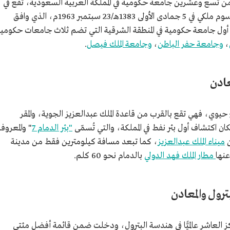
 تسع وعشرين جامعة حكومية في المملكة العربية السعودية، تقع في
هـ/23 سبتمبر 1963م، الذي وافق
 أول جامعة حكومية في المنطقة الشرقية التي تضم ثلاث جامعات حكومية
،
وجامعة حفر الباطن
،
وجامعة الملك فيصل
.
عادن
 حيوي، فهي تقع بالقرب من قاعدة الملك عبدالعزيز الجوية، والمقر
كان اكتشاف أول بئر نفط في المملكة، والتي تُسمّى
"بئر الدمام 7
" والمعروفة
ميناء الملك عبدالعزيز
، كما تبعد مسافة كيلومترين فقط من مدينة
عنها
مطار الملك فهد الدولي
بالدمام نحو 60 كلم.
بترول والمعادن
ركز العاشر عالميًّا في هندسة البترول، ودخلت ضمن قائمة أفضل مئتي