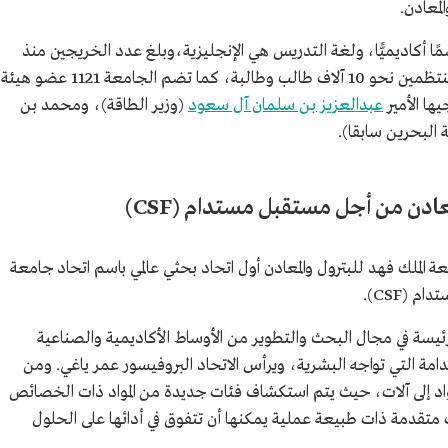
لمعادن.
 الجامعة من ثماني كليات تشمل 33 قسمًا أكاديميًّا، ولغة التدريس هي الإنجليزية،وبلغ عدد الخريجين منذ
تأسيسها نحو 39 ألفا، فيما يبلغ عدد الطلاب المنتظمين نحو 10 آلاف طالب وطالبة، كما تضم الجامعة 1121 عضو هيئة
ا الأمير
عبدالعزيز بن سلمان آل سعود
(وزير الطاقة)، ومحمد بن
 البحرين سابقا).
عادن من أجل مستقبل مستدام (CSF)
 سبتمبر 2022م أطلقت جامعة الملك فهد للبترول والمعادن أول اتحاد بحثي عالمي باسم اتحاد جامعة
 (CSF).
رئيسة في مجال البحث والتطوير من الأوساط الأكاديمية والصناعية
ة التي تواجه البشرية، ويرأس الاتحاد البروفيسور عمر ياغي. ومن
لمواد إلى آلات، حيث يتم استكشاف فئات جديدة من المواد ذات الخصائص
ت متقدمة ذات طبيعة عملية يمكنها أن تتفوق في أدائها على الحلول