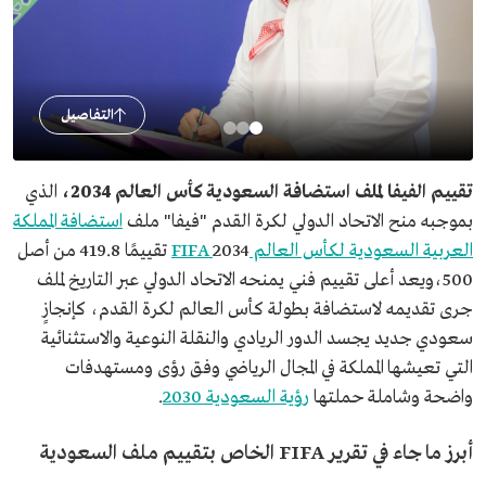
التفاصيل
تقييم الفيفا لملف استضافة السعودية كأس العالم 2034،
الذي
بموجبه منح الاتحاد الدولي لكرة القدم "فيفا" ملف
استضافة المملكة
العربية السعودية لكأس العالم FIFA
2034 تقييمًا 419.8 من أصل
500،ويعد أعلى تقييم فني يمنحه الاتحاد الدولي عبر التاريخ لملف
جرى تقديمه لاستضافة بطولة كأس العالم لكرة القدم، كإنجازٍ
سعودي جديد يجسد الدور الريادي والنقلة النوعية والاستثنائية
التي تعيشها المملكة في المجال الرياضي وفق رؤى ومستهدفات
واضحة وشاملة حملتها
رؤية السعودية 2030
.
‏أبرز ما جاء في تقرير FIFA الخاص بتقييم ملف السعودية