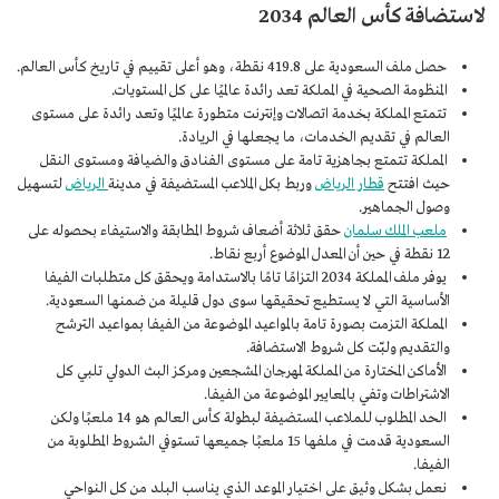
لاستضافة كأس العالم 2034
حصل ملف السعودية على 419.8 نقطة، وهو أعلى تقييم في تاريخ كأس العالم.
المنظومة الصحية في المملكة تعد رائدة عالميًا على كل المستويات.
تتمتع المملكة بخدمة اتصالات وإنترنت متطورة عالميًا وتعد رائدة على مستوى
العالم في تقديم الخدمات، ما يجعلها في الريادة.
المملكة تتمتع بجاهزية تامة على مستوى الفنادق والضيافة ومستوى النقل
حيث افتتح
قطار الرياض
وربط بكل الملاعب المستضيفة في مدينة
الرياض
لتسهيل
وصول الجماهير.
ملعب الملك سلمان
حقق ثلاثة أضعاف شروط المطابقة والاستيفاء بحصوله على
12 نقطة في حين أن المعدل الموضوع أربع نقاط.
يوفر ملف المملكة 2034 التزامًا تامًا بالاستدامة ويحقق كل متطلبات الفيفا
الأساسية التي لا يستطيع تحقيقها سوى دول قليلة من ضمنها السعودية.
المملكة التزمت بصورة تامة بالمواعيد الموضوعة من الفيفا بمواعيد الترشح
والتقديم ولبّت كل شروط الاستضافة.
الأماكن المختارة من المملكة لمهرجان المشجعين ومركز البث الدولي تلبي كل
الاشتراطات وتفي بالمعايير الموضوعة من الفيفا.
الحد المطلوب للملاعب المستضيفة لبطولة كأس العالم هو 14 ملعبًا ولكن
السعودية قدمت في ملفها 15 ملعبًا جميعها تستوفي الشروط المطلوبة من
الفيفا.
نعمل بشكل وثيق على اختيار الموعد الذي يناسب البلد من كل النواحي