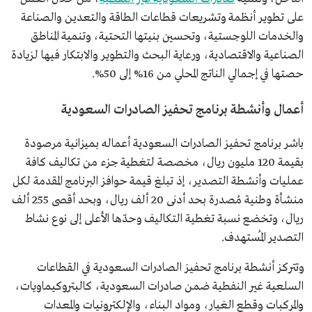
على تطوير أنظمة وتشريعات قطاعات الطاقة والتعدين والصناعة
والخدمات اللوجستية، وتحسين بنيتها التحتية، وتنمية المناطق
الصناعية والاقتصادية، ورعاية البحث والتطوير والابتكار فيها لزيادة
حصتها في إجمالي الناتج المحلي من 16% إلى 50%.
أعمال وأنشطة برنامج تحفيز الصادرات السعودية
باشر برنامج تحفيز الصادرات السعودية أعماله بميزانية مرصودة
بقيمة 120 مليون ريال، مخصصة لتغطية جزء من تكاليف كافة
عمليات وأنشطة التصدير، إذ تبلغ قيمة حوافز البرنامج المقدمة لكل
منشأة وطنية مُصدرة بحد أدنى 20 ألف ريال، وبحد أقصى 255 ألف
ريال، وتخضع نسبة تغطية التكاليف وحدّها الأعلى إلى نوع نشاط
التصدير المُستهدف.
وتتركز أنشطة برنامج تحفيز الصادرات السعودية في القطاعات
السلعية غير النفطية ضمن صادرات السعودية، كالبتروكيماويات،
والمركبات وقطع الغيار، ومواد البناء، والإلكترونيات والمعدات