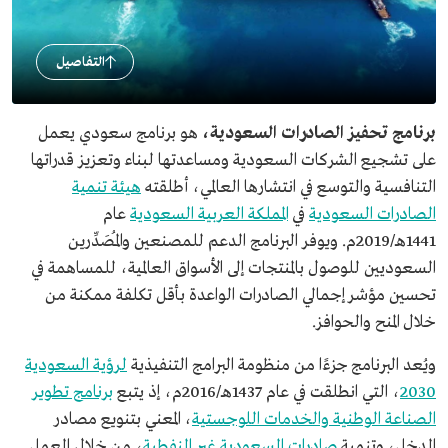
التفاصيل
برنامج تحفيز الصادرات السعودية،
هو برنامج سعودي يعمل
على تشجيع الشركات السعودية ومساعدتها لبناء وتعزيز قدراتها
التنافسية والتوسع في انتشارها العالمي، أطلقته
هيئة تنمية
الصادرات السعودية
في
المملكة العربية السعودية
عام
1441هـ/2019م. ويوفر البرنامج الدعم للمصنعين والمُصَدِّرين
السعوديين للوصول بالمنتجات إلى الأسواق العالمية، للمساهمة في
تحسين مؤشر إجمالي الصادرات الواعدة بأقل تكلفة ممكنة من
خلال المنح والحوافز.
ويُعد البرنامج جزءًا من منظومة البرامج التنفيذية
لرؤية السعودية
2030
، التي انطلقت في عام 1437هـ/2016م، إذ يتبع
برنامج تطوير
الصناعة الوطنية والخدمات اللوجستية
، المعني بتنويع مصادر
الدخل، وتنمية
صادرات السعودية غير النفطية
، من خلال العمل