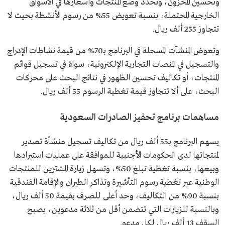
وتحسين المخزون، وتحدد وضع المنتجات وأسعارها في الأسواق
الخارجية المحتملة، بنسبة تعويض 55% من رسوم الأنشطة بحيث لا
تتجاوز 255 ألف ريال.
وتعوض المنشآت المسجلة في البرنامج بـ70% من قيمة نشاطات الإدراج
والتسجيل في المنصات التجارية الإلكترونية، سواءً في تسجيل قوائم
المنتجات، أو تكاليف تحسين الظهور في نتائج البحث على محركات
البحث، على ألا تتجاوز قيمة تغطية الرسوم 55 ألف ريال.
مساهمات برنامج تحفيز الصادرات السعودية
يسهم البرنامج بـ55 ألف ريال من تكاليف تسجيل منشأة تصدير
لمنتجاتها لدى الحكومات الأجنبية للموافقة على عمليات استيرادها
وبيعها، بنسبة تغطية تبلغ 50%، وتسهل زيارة المشترين للمنتجات
الوطنية عبر تغطية رسوم التأشيرة وتذاكر الطيران والإقامة الفندقية
بنسبة 90% من التكاليف، وحد أعلى للصرف بقيمة 50 ألف ريال،
وبالنسبة للزيارات التي تتضمن أقل من ثلاثة مدعوين، يصبح
السقف 13 ألف ريال لكل مدعو.