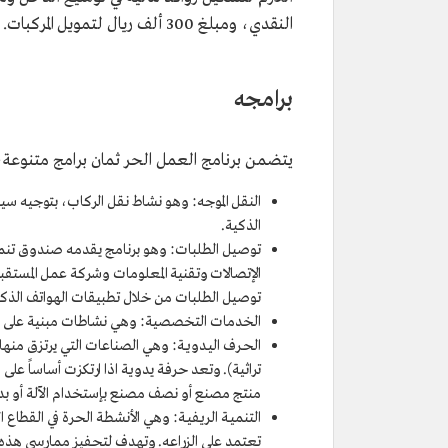
النقدي، ومبلغ 300 ألف ريال لتمويل المركبات. لدعم مزاولي الاعمال الحرة في بناء وتوسعة دخلهم.
برامجه
يتضمن برنامج العمل الحر ثمان برامج متنوعة،
النقل الموجه: وهو نشاط نقل الركاب، بتوجيه سيا
الذكية.
توصيل الطلبات: وهو برنامج يقدمه صندوق تنمية ال
الإتصالات وتقنية المعلومات وشركة عمل المست
توصيل الطلبات من خلال تطبيقات الهواتف الذكية، والمدة الزمنية لهذا 
الخدمات التخصصية: وهي نشاطات مبنية على م
الحـرف اليـدويـة: وهي الصناعات التي يرتزق من
تراثية). وتعد حرفة يدوية اذا ارتكزت أساساً ع
منتج مصنع أو نصف مصنع بإستخدام الآلة أو بدون
التنميـة الريفيـة: وهي الأنشطة الحرة في القطاع
تعتمد على الزراعه. وتهدف لتحفيز ممارسي هذه الأ