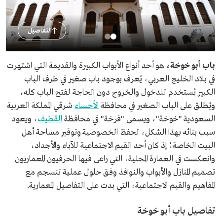
التفاصيل
باب أبو خوخة،
هو أحد أنواع الأبواب الكبيرة والقديمة التي اشتهرت
في بلاد الخليج العربي، يُعرف بوجود باب صغير في طرف الباب
الكبير يُستخدم للدخول والخروج دون الحاجة لفتح الباب كله،
ويُطلق على الباب الصغير في محافظة
الأحساء
شرقي المملكة العربية
السعودية "خوخة"، ويسمى "فرخة" في محافظة
القطيف
، ويعود
سبب بنائه بهذا الشكل، لحفظ الخصوصية وتوقير مساحة أهل
البيت الخاصة؛ إذ كان أحد القيم الاجتماعية للآباء والأجداد،
وانعكست في العمارة المحلية، التي راعى فيها الحرفيون المعماريون
تصميم المنازل والأبواب والنوافذ وفق حلول عملية تنسجم مع
المفاهيم والقيم الاجتماعية، التي بدت على التفاصيل المعمارية.
تفاصيل باب أبو خوخة