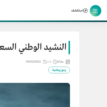
استكشف
النشيد الوطني الس
مقالة
1 د
09/02/2021
رموز وطنية