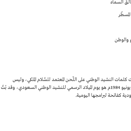
 السماء
سطّر
 والوطن
كلمات النشيد الوطني على اللّحن المعتمد للسَّلام الملكي، وليس
العكس، وكان يوم الجمعة 1 شوال 1404هـ/29 يونيو 1984م هو يوم الميلاد الرسمي للنشيد الوطني السعودي، وقد بُثّ
دية كفاتحة لبرامجها اليومية.