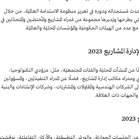
وأحدث مُستجداته ودوره في تعزيز منظومة الاستدامة العالميّة، من خلال
ي يطرحها ويُديرها مجموعة من مُدراء المشاريع والمُختصّين والمتحدّثين في
عدد من الهيئات الحكوميّة والمؤسّسات المحليّة والعالميّة.
ة المشاريع 2023
المنتدى العالمي لإدارة المشاريع 2023 عددًا من المنشآت المحليّة والفئات المجتمعيّة، مثل: مزوّدي التكنولوجيا،
ومدراء مكاتب إدارة المشاريع، فضلًا عن المدراء التنفيذيّين، والمسؤولين
ى الشركات الهندسية والمقاولات والمشتريات، وشركات الإنشاءات والبنية
والجهات ذات العلاقة.
2
نتدى العالمي لإدارة المشاريع 2023 عددًا من الجلسات الحواريّة، والورش التطبيقيّة، والأركان التفاعليّة، نوقشت