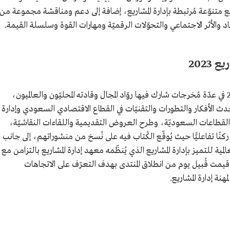
 متنوّعة مُرتبطة بإدارة المشاريع، إضافة إلى دعم ومناقشة مجموعة من
 والأثر الاجتماعي والتحوّلات الرقميّة ومهارات القوة وسلسلة القيمة.
2023
تمثّلت محاور المنتدى العالمي لإدارة المشاريع 2023 في عدّة مُخرجات شارك فيها روّاد المجال وقادته المحليّون والعالميون،
دث الأفكار والتطورات والتقنيّات في القطاع الاقتصادي السعودي وإدارة
 القطاعات السعوديّة، وطرح العروض التقديمية واللقاءات النقاشيّة،
نًا تفاعليًّا حيث يُوقّع الكُتاب فيه على نُسخ من منشوراتهم، إلى جانب
مية للتميز بإدارة المشاريع الذي يُنظّمه معهد إدارة المشاريع بالتزامن مع
ُقيمت قُبيل يوم من انطلاق المنتدى بهدف التعرّف على الاتجاهات
هنة إدارة المشاريع.