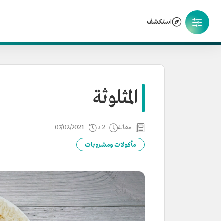
استكشف
المثلوثة
مقالة
2 د
07/02/2021
مأكولات ومشروبات