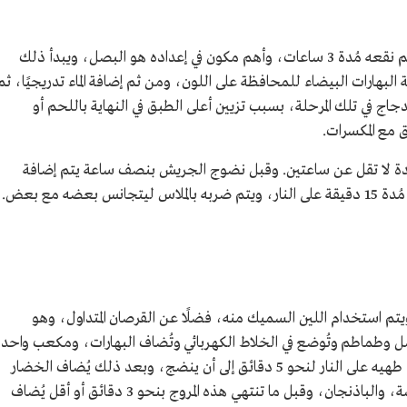
يأتي الجريش في مقدمة طبقات المثلوثة، حيث يتم نقعه مُدة 3 ساعات، وأهم مكون في إعداده هو البصل، ويبدأ ذلك
بهارات البيضاء للمحافظة على اللون، ومن ثم إضافة الماء تدريجيًا، ثم
ج في تلك المرحلة، بسبب تزيين أعلى الطبق في النهاية باللحم أو
ق مع المكسرات.
لمدة لا تقل عن ساعتين. وقبل نضوج الجريش بنصف ساعة يتم إضافة
ويتم استخدام اللين السميك منه، فضلًا عن القرصان المتداول، وهو
صل وطماطم وتُوضع في الخلاط الكهربائي وتُضاف البهارات، ومكعب واحد
من مرقة الدجاج، وكوبان من الماء، وبعدها يتم طهيه على النار لنحو 5 دقائق إلى أن ينضج، وبعد ذلك يُضاف الخضار
بالكامل والمكون من القرع، والبطاطس، والكوسة، والباذنجان، وقبل ما تنتهي هذه المروج بنحو 3 دقائق أو أقل يُضاف