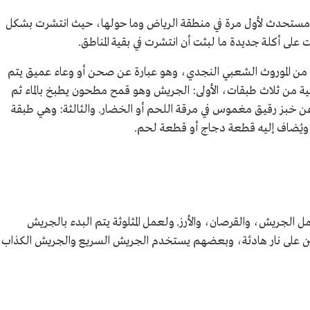
بق مستحدث لأول مرة في منطقة الرياض وما حولها، حيث انتشرت بشكل
ت على أكلة جديدة ما لبثت أن انتشرت في بقية المناطق.
وثة، من الموروث الشعبي النجدي، وهو عبارة عن صحن أو وعاء عميق يتم
شعبية من ثلاث طبقات، الأولى: الجريش وهو قمح مطحون يطبخ بالماء ثم
ة عن خبز رقيق مغموس في مرقة اللحم أو الخضار. والثالثة: وهي طبقة
ذة ويُضاف إليه قطعة دجاج أو قطعة لحم.
مل الجريش، والقرصان، والأرز. ولعمل المثلوثة يتم البدء بالجريش
ن على نار هادئة، وبعضهم يستخدم الجريش السريع والجريش الكذاب،