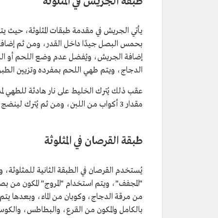
طبقة الجريش في المثلوثة
بحمس البصل جيدًا داخل القدر، ومن ثم إضافة ال
إضافة الجريش، ويُفضل عدم وضع اللحم أو الدجا
الدجاج، ويتم طهي اللحم بمفرده وتزيين الطب
عقب ذلك يُترك الخليط على نار هادئة للطهي 
مقدار 3 أكواب من اللبن، ومن ثم يُترك لينضج مُدة 15 دقيقة على النار، ويتم ضربه بالملاس ليتجانس بعضه مع بعض.
طبقة القرصان في المثلوثة
يُستخدم القرصان في الطبقة الثانية للمثلوثة، 
"المجفف"، ويتم استخدام "المروج" المكون من ب