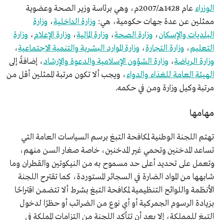
الوزراء
عام 1428هـ/2007م، وهي برئاسة وزير الصحة وعضوية
ممثلين عن عدة جهات حكومية، هي:
وزارة الداخلية
،
وزارة
البلديات والإسكان
،
وزارة الصحة
،
وزارة المالية
،
وزارة الإعلام
،
وزارة
التعليم
،
وزارة التجارة
،
وزارة الموارد البشرية والتنمية الاجتماعية
،
وزارة الرياضة
،
وزارة الشؤون الإسلامية والدعوة والإرشاد
، إضافةً إلى
الهيئة العامة للغذاء والدواء
، ويجب ألا تكون مرتبة الممثلين أقل من
مرتبة وكيل وزارة ومن في حكمه.
مهامها
تهتم اللجنة الوطنية لمكافحة التبغ برسم السياسات العامة التي
تساعد المدخنين وتحمي غير المدخنين، خاصة صغار السن منهم،
وتعمل على تحديد أعلى حد مسموح به من النيكوتين والقطران وما
شابهها من المواد الضارة في السجائر المستوردة، كما تقترح اللجنة
الأنظمة واللوائح التنظيمية لمكافحة التبغ بشرط ألا تتضمن اقتراحًا
بزيادة الرسوم الجمركية أو أي نوع من الضرائب أو حظرًا لدخول
التبغ للمملكة، إلا بعد أن تتأكد اللجنة من التزامات المملكة في