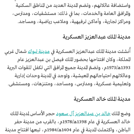
واستضافة عائلاتهم، وتضم المدينة العديد من المناطق السكنية
والمرافق العامة والخدمات، بما في ذلك: مستشفيات، ومدارس،
ومراكز تجارية، وأماكن ترفيهية، وملاعب رياضية، ومساجد.
مدينة الملك عبدالعزيز العسكرية
أُنشئت مدينة الملك عبدالعزيز العسكرية في
مدينة تبوك
شمال غربي
المملكة، وكان افتتاحها بحضور الملك فيصل بن عبدالعزيز عام
1393هـ/1973م، وتضمّ المدينة جميع المرافق التي تكفل للقوات البرية
وعائلاتهم احتياجاتهم المعيشية، وتوجد في المدينة وحدات إدارية
وتعليمية عسكرية، ومدارس، ومساجد، ومتنزهات، ومستشفى.
مدينة الملك خالد العسكرية
وضع الملك
خالد بن عبدالعزيز آل سعود
حجر الأساس لمدينة الملك
خالد العسكرية في عام 1398هـ/1978م، بالقرب من مدينة حفر
الباطن، واكتملت المدينة في عام 1404هـ/1984م، تبعها افتتاح مدينة