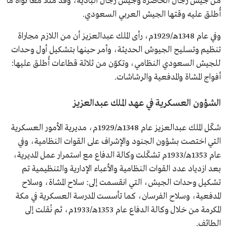
من جيش رجال الحاضرة وجيش رجال البادية، وقد مثّلا معًا نواة ما
أُطلق عليه وقتها الجيش العربي السعودي.
وفي عام 1348هـ/1929م، رأى الملك عبدالعزيز أن من اللازم مجاراة
تنظيم وتسليح الجيوش الحديثة، وأمر حينها بتشكيل أول وحدات
للجيش السعودي النظامي، وتكوّن من ثلاثة قطاعات أُطلق عليها:
أفواج المشاة والمدفعية والرشاشات.
الشؤون العسكرية في عهد الملك عبدالعزيز
شكّل الملك عبدالعزيز عام 1348هـ/1929م، مديرية الأمور العسكرية
التي اختصت بشؤون الجنود والإشراف على القوات النظامية، وفي
عام 1353هـ/1933م تشكّلت وكالة الدفاع مع استمرار عمل المديرية،
بعد ازدياد عدد القوات النظامية والأعباء الإدارية والتنظيمية تم
تشكيل وحدات الجيش، التي انقسمت إلى: سلاح المشاة، وسلاح
المدفعية، وسلاح الفرسان، كما تأسست المدرسة العسكرية في مكة
المكرمة من خلال وكالة الدفاع عام 1353هـ/1933م، ثم نُقلت إلى
الطائف.