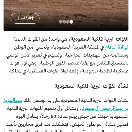
التفاصيل
القوات البرية الملكية السعودية
، هي واحدة من القوات التابعة
لوزارة الدفاع
في المملكة العربية السعودية، وتحمي أمن الوطن
ومصالحه من التهديدات الخارجية، وتسهم في تعزيز الأمن الوطني
بالتنسيق المتكامل مع بقيّة عناصر القوى الوطنية، وهي أول قوات
عسكرية نظامية سعودية، وتعد نواة القوات العسكرية في المملكة.
نشأة القوّات البرية الملكية السعودية
نشأت القوات البرية الملكية السعودية على يد المؤسس الملك
عبدالعزيز
بن عبدالرحمن آل سعود
، وتشكّل أول تنظيم للقوات البرية الملكية
السعودية حينئذ من جيشٍ يبلغ عدده 60 رجلاً، يعادل اليوم
فصيل مشاة، ثم تطوّر الجيش، فتشكلت منه فرق محاربين تألفت