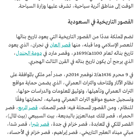
الوقت إلى مناطق أثرية سياحية، تشرف عليها وزارة السياحة.
القصور التاريخية في السعودية
تضم المملكة عددًا من القصور التاريخية التي يعود تاريخ بنائها
للعصر الإسلامي وما قبله، منها
قصر العان
في نجران، الذي يعود
تاريخ بنائه لعام 1100هـ/1699م، وقصر مارد في
دومة الجندل
،
الذي يرجح أن يكون تاريخ بنائه في القرن الثالث الهجري.
في 9 محرم 1436هـ/2 نوفمبر 2014م، صدر أمر ملكي بالموافقة على
نظام الآثار والمتاحف والتراث العمراني، الذي يضمن حماية مواقع
التراث العمراني وتأهيلها، وتوثيق المعلومات والدراسات حولها،
وتسجيل جميع مواقع التراث العمراني ومبانيه، لحمايتها وفقًا
للنظام، ومن القصور المسجلة فيه: قصر المصمك،
قصر المربع
، قصر
الحمراء، قصر الملك عبدالعزيز بالبديعة، بيت السبيعي (بيت المال)،
القصر الملكي في المعابدة، قصر خزام في جدة،
قصر شبرا
، قصر شدا،
مباني ميناء العقير التاريخي، قصر إبراهيم، قصر خزام في الأحساء،