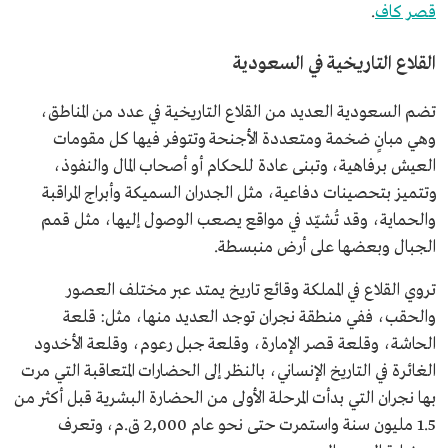
قصر كاف
.
القلاع التاريخية في السعودية
تضم السعودية العديد من القلاع التاريخية في عدد من المناطق،
وهي مبانٍ ضخمة ومتعددة الأجنحة وتتوفر فيها كل مقومات
العيش برفاهية، وتبنى عادة للحكام أو أصحاب المال والنفوذ،
وتتميز بتحصينات دفاعية، مثل الجدران السميكة وأبراج المراقبة
والحماية، وقد تُشيّد في مواقع يصعب الوصول إليها، مثل قمم
الجبال وبعضها على أرض منبسطة.
تروي القلاع في المملكة وقائع تاريخ يمتد عبر مختلف العصور
والحقب، ففي منطقة نجران توجد العديد منها، مثل: قلعة
الحاشة، وقلعة قصر الإمارة، وقلعة جبل رعوم، وقلعة الأخدود
الغائرة في التاريخ الإنساني، بالنظر إلى الحضارات المتعاقبة التي مرت
بها نجران التي بدأت المرحلة الأولى من الحضارة البشرية قبل أكثر من
1.5 مليون سنة واستمرت حتى نحو عام 2,000 ق.م، وتعرف