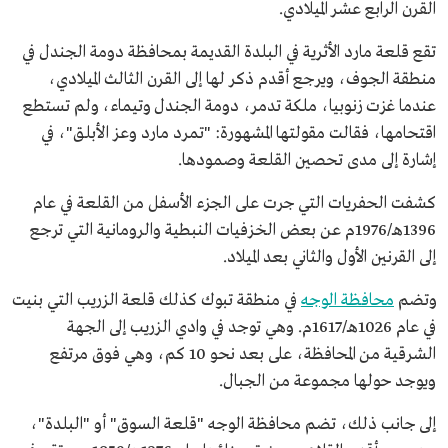
القرن الرابع عشر الميلادي.
تقع قلعة مارد الأثرية في البلدة القديمة بمحافظة دومة الجندل في
منطقة الجوف، ويرجع أقدم ذكر لها إلى القرن الثالث الميلادي،
عندما غزت زنوبيا، ملكة تدمر، دومة الجندل وتيماء، ولم تستطع
اقتحامها، فقالت مقولتها المشهورة: "تمرد مارد وعز الأبلق"، في
إشارة إلى مدى تحصين القلعة وصمودها.
كشفت الحفريات التي جرت على الجزء الأسفل من القلعة في عام
1396هـ/1976م عن بعض الخزفيات النبطية والرومانية التي ترجع
إلى القرنين الأول والثاني بعد الميلاد.
وتضم
محافظة الوجه
في منطقة تبوك كذلك قلعة الزريب التي بنيت
في عام 1026هـ/1617م. وهي توجد في وادي الزريب إلى الجهة
الشرقية من المحافظة، على بعد نحو 10 كم، وهي فوق مرتفع
ويوجد حولها مجموعة من الجبال.
إلى جانب ذلك، تضم محافظة الوجه "قلعة السوق" أو "البلدة"،