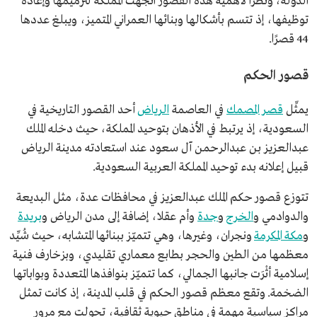
الدولة، ونظرًا لأهمية هذه القصور اتجهت المملكة لترميمها وإعادة
توظيفها، إذ تتسم بأشكالها وبنائها العمراني المتميز، ويبلغ عددها
44 قصرًا.
قصور الحكم
يمثِّل
قصر المصمك
في العاصمة
الرياض
أحد القصور التاريخية في
السعودية، إذ يرتبط في الأذهان بتوحيد المملكة، حيث دخله الملك
عبدالعزيز بن عبدالرحمن آل سعود عند استعادته مدينة الرياض
قبيل إعلانه بدء توحيد المملكة العربية السعودية.
تتوزع قصور حكم الملك عبدالعزيز في محافظات عدة، مثل البديعة
والدوادمي و
الخرج
و
جدة
وأم عقلا، إضافة إلى مدن الرياض و
بريدة
و
مكة المكرمة
ونجران، وغيرها، وهي تتميّز ببنائها المتشابه، حيث شُيِّد
معظمها من الطين والحجر بطابع معماري تقليدي، وبزخارف فنية
إسلامية أثْرَت جانبها الجمالي، كما تتميّز بنوافذها المتعددة وبواباتها
الضخمة. وتقع معظم قصور الحكم في قلب المدينة، إذ كانت تمثل
مراكز سياسية مهمة في مناطق حيوية ثقافية، تحولت مع مرور