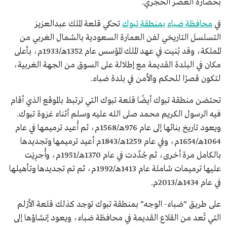
بحضارة العصر الحجري.
في
محافظة ضباء
بمنطقة تبوك
تحكي قلعة الملك عبدالعزيز
التسلسل التاريخي لفن العمارة السعودية بالشمال الغربي من
المملكة، وقد بُنيت في عهد الملك المؤسس عام 1352هـ/1933م، بأعلى
مكان في البلدة القديمة مع إطلالة على السوق من الجهة الغربية،
لتكون قصرًا للحكم والأمن في بلدة ضباء.
تحتضن منطقة تبوك أيضًا قلعة تبوك التي ترتبط بالموقع الذي أقام
فيه الرسول الكريم محمد صلى الله عليه وسلم أثناء غزوة تبوك.
ويعود تاريخ بنائها إلى عام 976هـ/1568م، ثم أُعيد ترميمها في عام
1064هـ/1654م، وفي عام 1259هـ/1843م أعيد ترميمها وتجديدها
بالكامل مرة أخرى، ثم جُدِّدت في عام 1370هـ/1951م، وأُجرِيَت
عليها ترميمات شاملة عام 1413هـ/1992م، ثم تم تجديدها وتأهيلها
في عام 1434هـ/2013م.
على طريق "ضباء- الوجه" بمنطقة تبوك توجد كذلك قلعة الأزلم
التي تُعد من القلاع القديمة في محافظة ضباء، ويعود إنشاؤها إلى