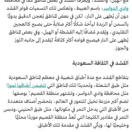
مع الهيل، والقشد، ويُعرف القشد في بعض المناطق كما في محافظة
وادي الدواسر
، باسم العبيط، وتعكس تلك التسميات قوام القشد
دون أن يُطهى على النار، لكن في بعض المناطق يُعجن الدقيق يدويًّا
بالسمن أو الزبدة ليأخذ شكلًا أكثر صلابةً حتى يصبح كالعجين
التقليدي، ويُقدم مُضافًا إليه القشطة أو الهيل، وفي بعض المناطق
يُطهى على النار فيصبح قوامه أكثر كثافةً ليُقدم إلى جانبه اللوز
والجوز.
القشد في الثقافة السعودية
يتقاطع القِشد مع عدة أطباق شعبية في معظم المناطق السعودية
مثل طبق الشعثة، وتحديدًا تلك المناطق التي
تتضمن أطباقها تمورًا
مثل محافظة وادي الدواسر، وتشتهر منطقة القصيم؛ بوصفها
تضم أكبر مزرعة نخيل للتمور في العالم، بتحضير أصناف متعددة
من الأطباق التي يدخل التمر في مكوناتها، مثل طبق الحنيني،ودبس
التمر في مقادير الكليجا التي تُعدُّ منطقة القصيم موردًا محليًّا
وخليجيًّا لها، ويأتي القشد في مقدمة تلك الأطباق.