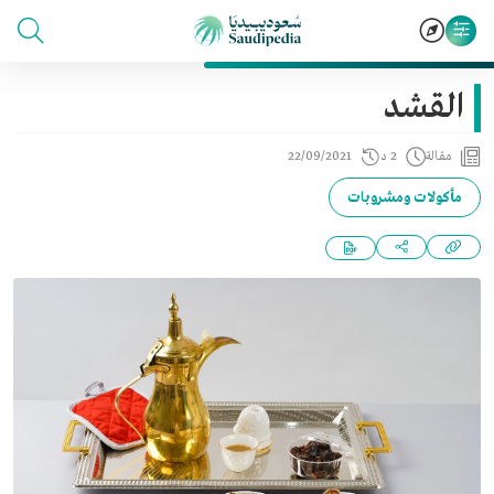
القشد
مقالة
2 د
22/09/2021
مأكولات ومشروبات