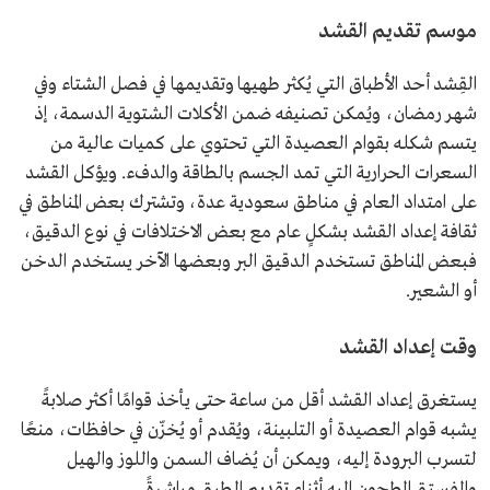
موسم تقديم القشد
القِشد أحد الأطباق التي يُكثر طهيها وتقديمها في فصل الشتاء وفي
شهر رمضان، ويُمكن تصنيفه ضمن الأكلات الشتوية الدسمة، إذ
يتسم شكله بقوام العصيدة التي تحتوي على كميات عالية من
السعرات الحرارية التي تمد الجسم بالطاقة والدفء. ويؤكل القشد
على امتداد العام في مناطق سعودية عدة، وتشترك بعض المناطق في
ثقافة إعداد القشد بشكلٍ عام مع بعض الاختلافات في نوع الدقيق،
فبعض المناطق تستخدم الدقيق البر وبعضها الآخر يستخدم الدخن
أو الشعير.
وقت إعداد القشد
يستغرق إعداد القشد أقل من ساعة حتى يأخذ قوامًا أكثر صلابةً
يشبه قوام العصيدة أو التلبينة، ويُقدم أو يُخزّن في حافظات، منعًا
لتسرب البرودة إليه، ويمكن أن يُضاف السمن واللوز والهيل
والفستق المطحون إليه أثناء تقديم الطبق مباشرةً.