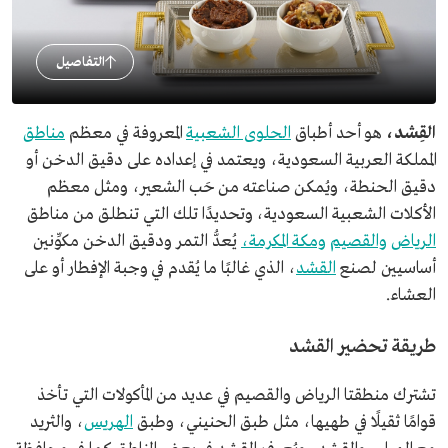
التفاصيل
القِشد،
هو أحد أطباق
الحلوى الشعبية
المعروفة في معظم
مناطق
المملكة العربية السعودية، ويعتمد في إعداده على دقيق الدخن أو
دقيق الحنطة، ويُمكن صناعته من حَب الشعير، ومثل معظم
الأكلات الشعبية السعودية، وتحديدًا تلك التي تنطلق من مناطق
الرياض
والقصيم
ومكة المكرمة،
يُعدُّ التمر ودقيق الدخن مكوِّنين
أساسيين لصنع
القشد
، الذي غالبًا ما يُقدم في وجبة الإفطار أو على
العشاء.
طريقة تحضير القشد
تشترك منطقتا الرياض والقصيم في عديد من المأكولات التي تأخذ
قوامًا ثقيلًا في طهيها، مثل طبق الحنيني، وطبق
الهريس
، والثريد