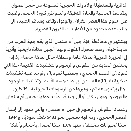
الدائرية والمستطيلة والأدوات الحجرية المصنوعة من حجر الصوان
والمكاشط الجانبية والمخارز الدقيقة والسواطير كبيرة الحجم. وغلبت
على رسوم هذا العصر الغزلان والوعول والماعز ومناظر الصيد، إلى
جانب عدد محدود من الأبقار ذات القرون القصيرة.
ويشتهر في محافظة جُبّة جبل أم سنمان الذي يقع جهة الغرب من
مدينة جُبة، وسط صحراء النفود. ولهذا الجبل مكانة تاريخية وأثرية
في الجزيرة العربية بصفة عامة ومنطقة حائل بصفة خاصة، إذ إنه
يحتضن العديد من النقوش والرسوم والتشكيلات القديمة جدًا التي
تعود إلى العصر الحجري، وبعضها ثمودية، وتوجد عليه تشكيلات
صخرية بادية المعالم، من أبرزها مجسم الأسد، وتشكيلات لوجوه
رجال يرتدون عمائم، وغيرها من الرسومات الحيوانية، كالطيور
والقرود والوعول، كان أهالي جبة قديماً يسمونها بحرس أم سنمان.
وتتعدد النقوش والرسوم في جبل أم سنمان، والتي تعود إلى إنسان
العصر الحجري، وتم فيه تسجيل نحو 5431 نقشًا ثموديًا، و1944
رسمًا لحيوانات مختلفة، منها 1378 رسمًا لجمال بأحجام وأشكال