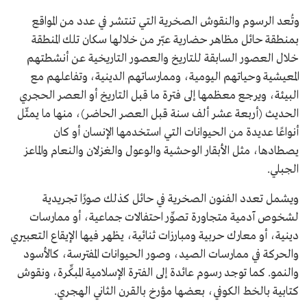
وتُعد الرسوم والنقوش الصخرية التي تنتشر في عدد من المواقع
بمنطقة حائل مظاهر حضارية عبّر من خلالها سكان تلك المنطقة
خلال العصور السابقة للتاريخ والعصور التاريخية عن أنشطتهم
المعيشية وحياتهم اليومية، وممارساتهم الدينية، وتفاعلهم مع
البيئة، ويرجع معظمها إلى فترة ما قبل التاريخ أو العصر الحجري
الحديث (أربعة عشر ألف سنة قبل العصر الحاضر)، منها ما يمثّل
أنواعًا عديدة من الحيوانات التي استخدمها الإنسان أو كان
يصطادها، مثل الأبقار الوحشية والوعول والغزلان والنعام والماعز
الجبلي.
ويشمل تعدد الفنون الصخرية في حائل كذلك صورًا تجريدية
لشخوص آدمية متجاورة تصوِّر احتفالات جماعية، أو ممارسات
دينية، أو معارك حربية ومبارزات ثنائية، يظهر فيها الإيقاع التعبيري
والحركة في ممارسات الصيد، وصور الحيوانات المفترسة، كالأسود
والنمو. كما توجد رسوم عائدة إلى الفترة الإسلامية المبكِّرة، ونقوش
كتابية بالخط الكوفي، بعضها مؤرخ بالقرن الثاني الهجري.