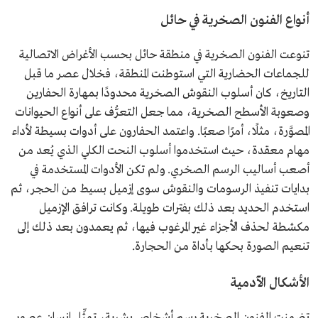
أنواع الفنون الصخرية في حائل
تنوعت الفنون الصخرية في منطقة حائل بحسب الأغراض الاتصالية
للجماعات الحضارية التي استوطنت المنطقة، فخلال عصر ما قبل
التاريخ، كان أسلوب النقوش الصخرية محدودًا بمهارة الحفارين
وصعوبة الأسطح الصخرية، مما جعل التعرُّف على أنواع الحيوانات
المصوَّرة، مثلًا، أمرًا صعبًا. واعتمد الحفارون على أدوات بسيطة لأداء
مهام معقدة، حيث استخدموا أسلوب النحت الكلي الذي يُعد من
أصعب أساليب الرسم الصخري. ولم تكن الأدوات المستخدمة في
بدايات تنفيذ الرسومات والنقوش سوى إزميل بسيط من الحجر، ثم
استخدم الحديد بعد ذلك بفترات طويلة. وكانت ترافق الإزميل
مكشطة لحذف الأجزاء غير المرغوب فيها، ثم يعمدون بعد ذلك إلى
تنعيم الصورة بحكها بأداة من الحجارة.
الأشكال الآدمية
تضمنت الفنون الصخرية رسم أشخاص بشرية، تمثِّل إنسان عصور