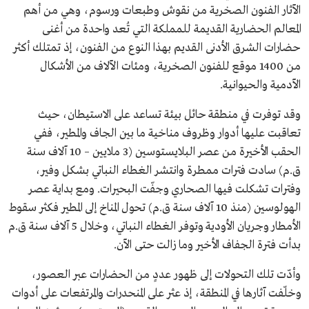
الآثار الفنون الصخرية من نقوش وطبعات ورسوم، وهي من أهم
المعالم الحضارية القديمة للمملكة التي تُعد واحدة من أغنى
حضارات الشرق الأدنى القديم بهذا النوع من الفنون، إذ تمتلك أكثر
من 1400 موقع للفنون الصخرية، ومئات الآلاف من الأشكال
الآدمية والحيوانية.
وقد توفرت في منطقة حائل بيئة تساعد على الاستيطان، حيث
تعاقبت عليها أدوار وظروف مناخية ما بين الجاف والمطير، ففي
الحقب الأخيرة من عصر البلايستوسين (3 ملايين – 10 آلاف سنة
ق.م) سادت فترات ممطرة وانتشر الغطاء النباتي بشكل وفير،
وفترات تشكلت فيها الصحاري وجفّت البحيرات. ومع بداية عصر
الهولوسين (منذ 10 آلاف سنة ق.م) تحول المناخ إلى المطير فكثر سقوط
الأمطار وجريان الأودية وتوفر الغطاء النباتي، وخلال 5 آلاف سنة ق.م
بدأت فترة الجفاف الأخير وما زالت حتى الآن.
وأدّت تلك التحولات إلى ظهور عددٍ من الحضارات عبر العصور،
وخلّفت آثارها في المنطقة، إذ عثر على المنحدرات والمرتفعات على أدوات