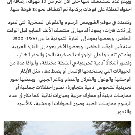
ويبلغ عدد المستكشف منها حتى الآن أكثر من 10 كهوف، إضافة إلى
احتواء المنطقة على فوهات بركانية تم اكتشاف نحو 12 فوهة منها.
وتتعدد في موقع الشويمس الرسوم والنقوش الصخرية التي تعود
إلى ثلاث فترات، يعود أقدمها إلى منتصف الألف السابع قبل الوقت
الحاضر، وبعضها يعود إلى الفترة الثمودية ما بين 1500- 2500
سنة قبل الوقت الحاضر، وبعضها الآخر يعود إلى الفترة العربية.
وقد تم تنفيذها على الواجهات الصخرية بالحز والحفر الغائر،
وتصور أشكالًا آدمية تجريدية في أنشطة مختلفة، وأنواعًا عدة من
الحيوانات التي يستخدمها الإنسان أو يصطادها، مثل الأبقار
الوحشية والوعول والغزلان والنعام والماعز الجبلي، وبعضها صور
تجريدية لشخوص آدمية متجاورة، تصور احتفالات جماعية أو
ممارسات دينية أو معارك حربية ومبارزات ثنائية. كما تكثر في هذه
الرسوم ممارسات الصيد وصور الحيوانات الوحشية، كالأسود
والنمور.