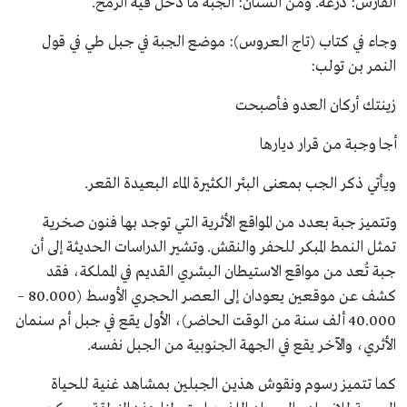
الفارس: درعه. ومن السنان: الجبة ما دخل فيه الرمح.
وجاء في كتاب (تاج العروس): موضع الجبة في جبل طي في قول
النمر بن تولب:
زينتك أركان العدو فأصبحت
أجا وجبة من قرار ديارها
ويأتي ذكر الجب بمعنى البئر الكثيرة الماء البعيدة القعر.
وتتميز جبة بعدد من المواقع الأثرية التي توجد بها فنون صخرية
تمثل النمط المبكر للحفر والنقش. وتشير الدراسات الحديثة إلى أن
جبة تُعد من مواقع الاستيطان البشري القديم في المملكة، فقد
كشف عن موقعين يعودان إلى العصر الحجري الأوسط (80.000 –
40.000 ألف سنة من الوقت الحاضر)، الأول يقع في جبل أم سنمان
الأثري، والآخر يقع في الجهة الجنوبية من الجبل نفسه.
كما تتميز رسوم ونقوش هذين الجبلين بمشاهد غنية للحياة