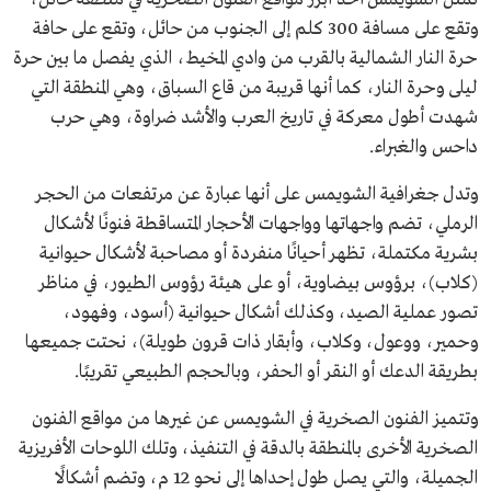
وتقع على مسافة 300 كلم إلى الجنوب من حائل، وتقع على حافة
حرة النار الشمالية بالقرب من وادي المخيط، الذي يفصل ما بين حرة
ليلى وحرة النار، كما أنها قريبة من قاع السباق، وهي المنطقة التي
شهدت أطول معركة في تاريخ العرب والأشد ضراوة، وهي حرب
داحس والغبراء.
وتدل جغرافية الشويمس على أنها عبارة عن مرتفعات من الحجر
الرملي، تضم واجهاتها وواجهات الأحجار المتساقطة فنونًا لأشكال
بشرية مكتملة، تظهر أحيانًا منفردة أو مصاحبة لأشكال حيوانية
(كلاب)، برؤوس بيضاوية، أو على هيئة رؤوس الطيور، في مناظر
تصور عملية الصيد، وكذلك أشكال حيوانية (أسود، وفهود،
وحمير، ووعول، وكلاب، وأبقار ذات قرون طويلة)، نحتت جميعها
بطريقة الدعك أو النقر أو الحفر، وبالحجم الطبيعي تقريبًا.
وتتميز الفنون الصخرية في الشويمس عن غيرها من مواقع الفنون
الصخرية الأخرى بالمنطقة بالدقة في التنفيذ، وتلك اللوحات الأفريزية
الجميلة، والتي يصل طول إحداها إلى نحو 12 م، وتضم أشكالًا