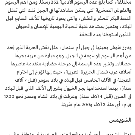
مختلفة، كما بلغ عدد الرسوم الآدمية 262 رسمًا. ومن أهم الرسوم
والنقوش الصخرية التي يمكن مشاهدتها في الجبل تلك التي تمثل
النمط المبكر للحفر والنقش، والتي يعود تاريخها للألف السابع قبل
الميلاد، وتتميز بمشاهد غنية للحياة اليومية للإنسان والحيوان
اللذين استوطنا هذه المنطقة.
وتبرز نقوش بعينها في جبل أم سنمان، مثل نقش العربة الذي يُعد
من أهم الرسوم الموسومة في الجبل. وهو عبارة عن عربة يجرها
حصانان. وتشير هذه الرسمة إلى مرحلة حضارية متقدمة عاصرها
أسلاف عرب شمال الجزيرة العربية، حيث إنها تؤرخ إلى اختراع
العجلة في الألف الخامس قبل الميلاد في بلاد سومر (قبل 7 آلاف
سنة)، بينما استخدامها بجر الخيول يشير إلى الألف الثاني قبل الميلاد
في الصين (قبل 4 آلاف سنة). وعرفت في بلاد الشام ومصر نحو 1200
ق.م، أي منذ 3 آلاف و200 عام تقريبًا.
الشويمس
تمثل الشويمس أحد أبرز مواقع الفنون الصخرية في منطقة حائل،