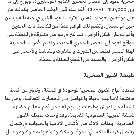
حجرية تعود إلى العصر الحجري القديم (الموستيري)، ويؤرخ إلى ما
بين 120,000 – 40,000 ألف سنة قبل الوقت الحاضر. وكذلك عثر
على موقعين يعودان لنفس الفترة بالنفود الكبير في جبة بالقرب من
جبل أم سنمان. وتضم تلك المواقع عددًا من المكاشط ذات الحدين
وأدوات على شكل أقراص. كما عُثر في مواطن متفرقة في المنطقة على
مواقع تعود إلى العصر الحجري الحديث. وتضم الأدوات الحجرية
لهذا العصر قطعًا من الشيرت والشفرات والمكاشط والأحجار على
شكل أقراص، والعديد من القطع المسننة والمعنقة.
طبيعة الفنون الصخرية
تتعدد أنواع الفنون الصخرية الموجودة في المملكة، وتعبّر عن أنماط
مختلفة لأساليب الحياة والتواصل بين الحضارات المتعاقبة، وهي بما
تشمله من نقوش وطبعات ورسوم تُعد من أهم معالم حضارة
المملكة العربية السعودية القديمة. وقد وُجدت معظم الفنون
الصخرية، ومئات الآلاف من الأشكال الآدمية والحيوانية في شمال
وشمال غرب المملكة، في الجوف وسكاكا وتبوك وتيماء وكلوة وحائل