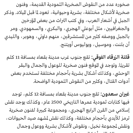
صخوره عدد من النقوش الصخرية الثمودية القديمة، وفنون
صخرية لأشكال مختلفة، بشرية وحيوانية، تعود لما قبل الميلاد. وذكر
الجبل في أشعار العرب، وفي كتب التراث من بعض المؤرخين
والجغرافيين، مثل أبوعلي الهجري، والبكري، والسمهودي. ومر
بالجبل ووصفه كثير من المستشرقين، منهم داوتي، وهوبر، والليدي
آن بلنت، وموسيل، ويوليوس أويتنج.
قلتة الزرقاء الفوقي:
تقع جنوب غرب مدينة بقعاء بمسافة 11 كلم
تقريبًا. وتوجد في الموقع فنون صخرية للوعول والجمال والبقر
الوحشي، وكذلك أشكال بشرية بأحجام مختلفة تستخدم بعض
أدوات القتال، وكثير من النقوش الثمودية الواضحة.
غيران سعدون:
تقع جنوب مدينة بقعاء بمسافة 12 كلم، توجد
فيها كتابات ثمودية عمرها التاريخي 2500 عام، وكذلك يوجد نقش
إسلامي من القرن الرابع الهجري، ومجموعة كبيرة لفنون صخرية
ترمز للأيدي بأحجام مختلفة، وكذلك نقش لمشهد صيد الحيوانات،
ونقش لمجموعة نخيل، ونقوش لأشكال بشرية ووعول وجمال