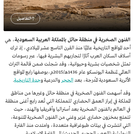
التفاصيل
الفنون الصخرية في منطقة حائل بالمملكة العربية السعودية
، هي
أحد المواقع التاريخية عالميًّا منذ القرن التاسع عشر الميلادي، إذ ترك
أسلاف السكان العرب آثارًا لتجاربهم البشرية فيها، عبر رسومات
تمثل شخصيات بشرية وحيوانية، وقد سُجلت ضمن قائمة التراث
العالمي لمنظمة اليونسكو عام 1436هـ/2015م،بوصفها رابع المواقع
الأثرية السعودية المُدرجة، بعد
الحجر
والدرعية و
جدة التاريخية
.
وقد أسهمت الفنون الصخرية في منطقة حائل وغيرها من مناطق
المملكة في إبراز العمق الحضاري للمملكة التي تُعد رابع أغنى منطقة
في العالم بالفنون الصخرية بعد أستراليا وأفريقيا والهند، حيث
تتمتع بمخزون حضاري غزير وغني من الفنون الصخرية المتنوعة،
التي انتشرت في بيئات طبوغرافية متعددة، وامتدت منذ الفترة
النيوليثية (العصر الحجري الحديث) إلى الفترة الإسلامية.