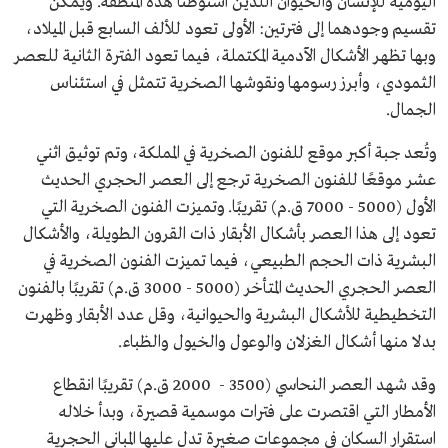
اليومية للإنسان والحيوان اللذين استوطنا هذه المنطقة. ويمكن
تقسيم وجودهما إلى فترتين: الأولى تعود للألف السابع قبل الميلاد،
وبها تظهر الأشكال الآدمية المكتملة، فيما تعود الفترة الثانية للعصر
الثمودي، وأبرز رسومها ونقوشها الصخرية تتمثل في استئناس
الجمال.
وتُعد جبة أكبر موقع للفنون الصخرية في المملكة، وتم توثيق اثني
عشر موقعًا للفنون الصخرية ترجع إلى العصر الحجري الحديث
الأول (5000 - 7000 ق.م) تقريبًا. وتميزت الفنون الصخرية التي
تعود إلى هذا العصر بأشكال الأبقار ذات القرون الطويلة، والأشكال
البشرية ذات الحجم الطبيعي، فيما تميزت الفنون الصخرية في
العصر الحجري الحديث المتأخر (5000 - 3000 ق.م) تقريبًا بالفنون
التخطيطية للأشكال البشرية والحيوانية، وقل عدد الأبقار وظهرت
بدلا منها أشكال الغزلان والوعول والخيول والظباء.
وقد شهد العصر النحاسي (3500 - 2000 ق.م) تقريبًا انقطاع
الأمطار التي اقتصرت على فترات موسمية قصيرة، وبدأ خلاله
استقرار السكان في مجموعات صغيرة تدل عليها المباني الحجرية