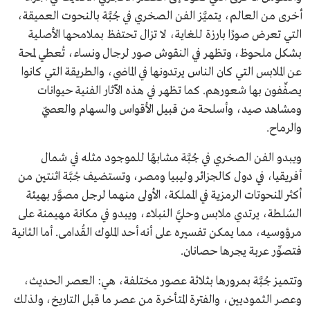
أخرى من العالم، يتميَّز الفن الصخري في جُبَّة بالنحوت العميقة،
التي تعرض صورًا بارزة للغاية، لا تزال تحتفظ بملامحها الأصلية
بشكل ملحوظ، وتظهر في النقوش صور لرجال ونساء، تُعطي لمحة
عن الملابس التي كان الناس يرتدونها في الماضي، والطريقة التي كانوا
يصفِّفون بها شعورهم. كما تظهر في هذه الآثار الفنية حيوانات
ومشاهد صيد، وأسلحة من قبيل الأقواس والسهام والعصيّ
والرماح.
ويبدو الفن الصخري في جُبَّة مشابهًا للموجود مثله في شمال
أفريقيا، في دول كالجزائر وليبيا ومصر، وتستضيف جُبَّة اثنتين من
أكثر المنحوتات الرمزية في المملكة، الأولى منهما لرجل مصوَّر بهيئة
السُلطة، يرتدي ملابس وحليَّ النبلاء، ويبدو في مكانة مهيمنة على
مرؤوسيه، مما يمكن تفسيره على أنه أحد الملوك القُدامى. أما الثانية
فتصوِّر عربة يجرها حصانان.
وتتميز جُبَّة بمرورها بثلاثة عصور مختلفة، هي: العصر الحديث،
وعصر الثموديين، والفترة المتأخرة من عصر ما قبل التاريخ، ولذلك