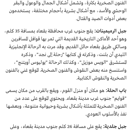
الفنون الصخرية بكثرة، وتشمل أشكال الجمال والوعول والبقر
الوحشي والأسد، مع أشكال بشرية بأحجام مختلفة، يستخدمون
بعض أدوات الصيد والقتال.
جبل الرميمينات:
يقع جنوب غرب محافظة بقعاء بمسافة 35 كلم،
وهو أحد الأماكن التاريخية القديمة التي تمر بها قوافل المسافرين
وسالكي طريق بقعاء حائل القديم. وقد مرت به الرحالة الإنجليزية
الليدي آن بلنت، وذكرته في كتابها "رحلة إلى نجد"، وذكره
المستشرق "الويس موزيل"، وكذلك الرحالة "يوليوس أويتنج"،
واستنسخ منه بعض النقوش والفنون الصخرية. الموقع غني بالفنون
الصخرية والنقوش الكتابية.
باب الحلة:
هو مكان أو منزل القوم، ويقع بالقرب من مكان يسمى
"قوايم" جنوب غرب مدينة بقعاء. ويحتوي الموقع على عدد من
الفنون الصخرية المتمثلة بأشكال بشرية وحيوانية متنوعة، وبعضها
نفذ بالأسلوب العودي.
جبل جلدية:
يقع على مسافة 26 كلم جنوب مدينة بقعاء، وعلى