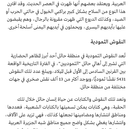
العربية. ويعتقد بعضهم أنها ظهرت في العصر الحديث. وقد اقترن
هذا النوع من السلاح بشكل كبير براكبي الخيول في حالتي الحرب أو
الصيد، وكذلك الدروع التي ظهرت مقرونة بالرجال، وهم يقبضون
عليها بأيديهم اليسرى، ويحملون في أيديهم اليمنى أسلحة أخرى.
النقوش الثمودية
تُعد النقوش الثمودية في منطقة حائل أحد أبرز المظاهر الحضارية
التي تشير إلى أهالي حائل "الثموديين"، في الفترة التاريخية الواقعة
بين القرنين السادس إلى الأول قبل الميلاد،ويبلغ عدد تلك النقوش
5431 نقشًا ثموديًّا،ويوجد أكثر من 13 ألف نقش صخري في جهات
مختلفة من منطقة حائل.
وتعد تلك النقوش والكتابات عن حياة إنسان حائل خلال تلك
الحقبة، وهي كتابات يمكن تسميتها بالكتابات الشعبية، فعددها
ومناطق انتشارها ومضامينها تجعلها كذلك، فهي تزيد على الآلاف،
وانتشارها يغطي بشكل واضح جميع مناطق شبه الجزيرة العربية