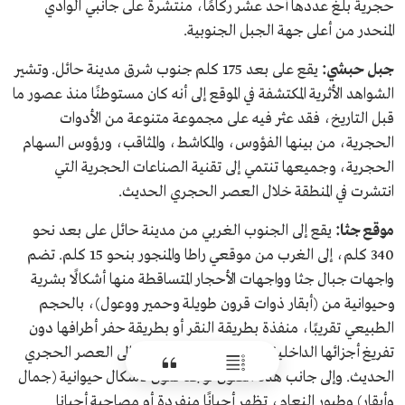
حجرية بلغ عددها أحد عشر ركامًا، منتشرة على جانبي الوادي
المنحدر من أعلى جهة الجبل الجنوبية.
جبل حبشي:
يقع على بعد 175 كلم جنوب شرق مدينة حائل. وتشير
الشواهد الأثرية المكتشفة في الموقع إلى أنه كان مستوطنًا منذ عصور ما
قبل التاريخ، فقد عثر فيه على مجموعة متنوعة من الأدوات
الحجرية، من بينها الفؤوس، والمكاشط، والمثاقب، ورؤوس السهام
الحجرية، وجميعها تنتمي إلى تقنية الصناعات الحجرية التي
انتشرت في المنطقة خلال العصر الحجري الحديث.
موقع جثا:
يقع إلى الجنوب الغربي من مدينة حائل على بعد نحو
340 كلم، إلى الغرب من موقعي راطا والمنجور بنحو 15 كلم. تضم
واجهات جبال جثا وواجهات الأحجار المتساقطة منها أشكالًا بشرية
وحيوانية من (أبقار ذوات قرون طويلة وحمير ووعول)، بالحجم
الطبيعي تقريبًا، منفذة بطريقة النقر أو بطريقة حفر أطرافها دون
تفريغ أجزائها الداخلية، ومن المعتقد أنها تعود إلى العصر الحجري
الحديث. وإلى جانب هذه الفنون توجد فنون لأشكال حيوانية (جمال
وأبقار) وطيور النعام، تظهر أحيانًا منفردة أو مصاحبة أحيانا