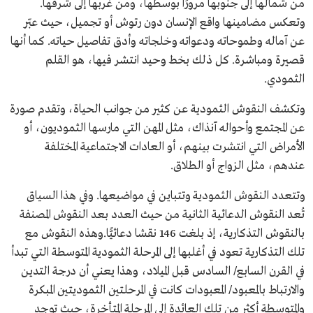
من شمالها إلى جنوبها مرورًا بوسطها، ومن غربها إلى شرقها.
وتعكس مضامينها واقع الإنسان دون رتوش أو تجميل، حيث عبّر
عن آماله وطموحاته ودعواته وخلجاته وأدق تفاصيل حياته. كما أنها
قصيرة ومباشرة. كل ذلك بخط وحيد انتشر فيها، هو القلم
الثمودي.
وتكشف النقوش الثمودية عن كثير من جوانب الحياة، وتقدم صورة
عن المجتمع وأحواله آنذاك، مثل المهن التي مارسها الثموديون، أو
الأمراض التي انتشرت بينهم، أو العادات الاجتماعية المختلفة
عندهم، مثل الزواج أو الطلاق.
وتتعدد النقوش الثمودية وتتباين في مواضيعها. وفي هذا السياق
تُعد النقوش الدعائية الثانية من حيث العدد بعد النقوش المصنفة
بالنقوش التذكارية، إذ بلغت 146 نقشا دعائيًّا.وهذه النقوش مع
تلك التذكارية تعود في أغلبها إلى المرحلة الثمودية المتوسطة التي تبدأ
في القرن السابع/ السادس قبل الميلاد، وهذا يعني أن درجة التدين
والارتباط بالمعبود/ المعبودات كانت في المرحلتين الثموديتين المبكرة
والمتوسطة أكثر من تلك العائدة إلى المرحلة المتأخرة، حيث توجد