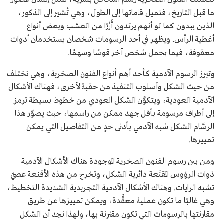
ما قبل التاريخ، فتميل قاماتها إلى الطول، وهي تُشير إلى الذكور،
الذين يبدون كما لو أنهم يرتدون أُزُرًا من العشب وبعض أنواع
أغطية الرأس. ويظهر في أحد الرسومات شخصان يستخدمان أدوات
معقوفة، فيما يحمل شخص آخر قوسًا وسهمًا.
وتبرز الرسوم الآدمية كأحد أهم أنواع الفنون الصخرية، وهي تختلف
من حيث الشكل وأسلوب التنفيذ من حقبة لأخرى، فهناك الأشكال
الآدمية العودية، ويتكوَّن الشكل العودي من خطوط بسيطة ترمز
إلى أطراف مرسومة بأقل جهد ممكن من راسمها، حيث يصوَّر هذا
الرسَّام الشكل شبه الآدمي بأدنى حدٍ من التفاصيل التي يمكن
تمييزها.
ومن بين رسوم الفنون الصخرية الموجودة هناك الأشكال الآدمية
ذوات الرؤوس المقنّعة دائرية الشكل، وتخرج من هذه الأقنعة عصيّ
تشبه الرايات. وهناك الأشكال الآدمية التجريدية الشديدة التخطيط،
وهي غالبًا ما تكون عملية معقَّدة، ويمكن تمييزها عن طريق
مقارنتها بالرسومات التي تكون مقترنة بها، ولهذا نجد أن الشكل