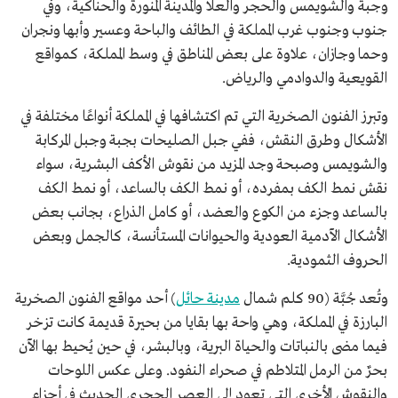
وجبة والشويمس والحجر والعلا والمدينة المنورة والحناكية، وفي
جنوب وجنوب غرب المملكة في الطائف والباحة وعسير وأبها ونجران
وحما وجازان، علاوة على بعض المناطق في وسط المملكة، كمواقع
القويعية والدوادمي والرياض.
وتبرز الفنون الصخرية التي تم اكتشافها في المملكة أنواعًا مختلفة في
الأشكال وطرق النقش، ففي جبل الصليحات بجبة وجبل المركابة
والشويمس وصبحة وجد المزيد من نقوش الأكف البشرية، سواء
نقش نمط الكف بمفرده، أو نمط الكف بالساعد، أو نمط الكف
بالساعد وجزء من الكوع والعضد، أو كامل الذراع، بجانب بعض
الأشكال الآدمية العودية والحيوانات المستأنسة، كالجمل وبعض
الحروف الثمودية.
وتُعد جُبَّة (90 كلم شمال
مدينة حائل
) أحد مواقع الفنون الصخرية
البارزة في المملكة، وهي واحة بها بقايا من بحيرة قديمة كانت تزخر
فيما مضى بالنباتات والحياة البرية، وبالبشر، في حين يُحيط بها الآن
بحرٌ من الرمل المتلاطم في صحراء النفود. وعلى عكس اللوحات
والنقوش الأخرى التي تعود إلى العصر الحجري الحديث في أجزاء