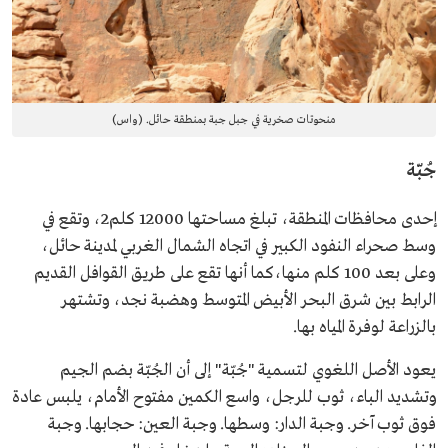
منحوتات صخرية في جبل جبة بمنطقة حائل. (واس)
جُبّة
إحدى محافظات المنطقة، تبلغ مساحتها 12000 كلم2، وتقع في
وسط صحراء النفود الكبير في اتجاه الشمال الغربي لمدينة حائل،
وعلى بعد 100 كلم منها،كما أنها تقع على طريق القوافل القديم
الرابط بين شرق البحر الأبيض المتوسط وهضبة نجد، وتشتهر
بالزراعة لوفرة المياه بها.
يعود الأصل اللغوي لتسمية "جُبّة" إلى أن الجُبّة بضم الجيم
وتشديد الباء، ثوب للرجل، واسع الكمين مفتوح الأمام، يلبس عادة
فوق ثوب آخر. وجبة الدار: وسطها. وجبة العين: حجابها. وجبة