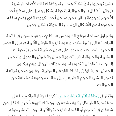
بشرية وحيوانية وأشكالًا هندسية، وكذلك تلك الأقدام البشرية
(رجال - أطفال)، والحيوانية المنحوتة بشكل جميل على سطح أحد
الأحجار الموجودة بالقرب من مدخل أحد الكهوف الذي يضم سقفه
مجموعة من الأشكال الهندسية المنحوتة بشكل جميل.
وتتجاوز مساحة موقع الشويمس 50 كلم2، وهو مسجل في قائمة
التراث العالمي باليونسكو، ويعود تاريخ النقوش الأثرية فيه إلى العصر
الحجري الحديث، ويحتوي على فنون صخرية تتميز بالمنحوتات
البشرية والحيوانية التي تصور الجمال والخيول والوعول والنخيل،
إلى جانب النقوش الثمودية، ومنحوتات الرجال وهم يركبون
الجمال، في إشارة إلى نشاط القوافل التجارية، وفنون صخرية رائعة
تصور البشر بالحجم الطبيعي، إلى جانب مجموعة مختلفة من
الحيوانات.
وتكثر في
المنطقة الأثرية بالشويمس
الكهوف وآثار البراكين، فعلى
حافة حرة النار يظهر كهف شعفان، وهنالك كهوف أخرى لا تقل عن
شعفان في الحجم أو القيمة التاريخية والأثرية، وهي تنتشر حوله.