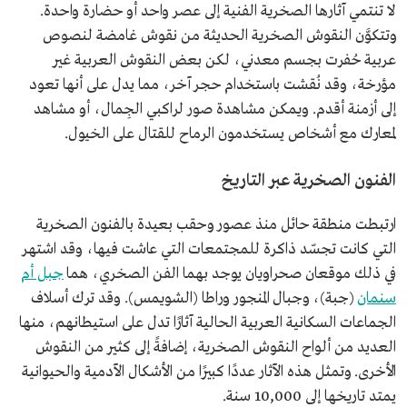
لا تنتمي آثارها الصخرية الفنية إلى عصر واحد أو حضارة واحدة.
وتتكوَّن النقوش الصخرية الحديثة من نقوش غامضة لنصوص
عربية حُفرت بجسم معدني، لكن بعض النقوش العربية غير
مؤرخة، وقد نُقشت باستخدام حجر آخر، مما يدل على أنها تعود
إلى أزمنة أقدم. ويمكن مشاهدة صور لراكبي الجِمال، أو مشاهد
لمعارك مع أشخاص يستخدمون الرماح للقتال على الخيول.
الفنون الصخرية عبر التاريخ
ارتبطت منطقة حائل منذ عصور وحقب بعيدة بالفنون الصخرية
التي كانت تجسّد ذاكرة للمجتمعات التي عاشت فيها، وقد اشتهر
في ذلك موقعان صحراويان يوجد بهما الفن الصخري، هما
جبل أم
سنمان
(جبة)، وجبال المنجور وراطا (الشويمس). وقد ترك أسلاف
الجماعات السكانية العربية الحالية آثارًا تدل على استيطانهم، منها
العديد من ألواح النقوش الصخرية، إضافةً إلى كثير من النقوش
الأخرى. وتمثل هذه الآثار عددًا كبيرًا من الأشكال الآدمية والحيوانية
يمتد تاريخها إلى 10,000 سنة.