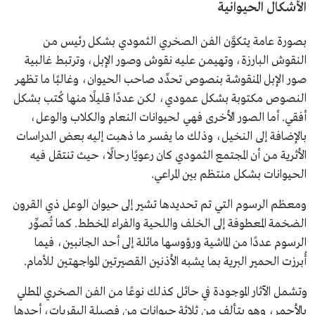
الأشكال الحيوانية
بصورة عامة يتكوَّن الفن الصخري الثمودي بشكل رئيس من
النقوش البارزة، وتهيمن عليه نقوش وصور الإبل، وترتبط غالبية
صور الإبل المنقوشة بنصوص تحدِّد صاحب الحيوان، وغالبًا ما تظهر
النصوص مكتوبة بشكل عمودي، لكن عددًا قليلًا منها كُتب بشكل
أفقي. أما الصور الأخرى فهي لحيوانات النعام والكلاب والوعل،
بالإضافة إلى النخيل، وذلك ما يفسر ما ذهبت إليه بعض الدراسات
الأثرية من أن المجتمع الثمودي كان رعويًا رحالًا، حيث تنتقل فيه
الحيوانات بشكل منتظم بين المراعي.
ومعظم الرسوم التي تم تحديدها تشير إلى حيوان الوعل ذي القرون
الضخمة المعطوفة إلى الخلف واللحية والفراء المخطط. كما تُصوِّر
الرسوم عددًا من الماشية ورؤوسها مائلة إلى أحد الجانبين، فيما
أُبرزت الحمير البرية بما يشبه الأذنين القصيرتين المواجهتين للأمام.
وتشمل الآثار الموجودة في حائل كذلك نوعًا من الفن الصخري المطلي
بالأحمر، وهو يتألف من ثلاثة حيوانات من فصيلة البقريات، أحدها