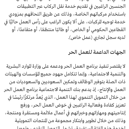
الجنسين الراغبين في تقديم خدمة نقل الركاب عبر التطبيقات
باستخدام مركباتهم الخاصة، وذلك عن طريق التحاقهم بمزودي
خدمة توجيه المركبات، على ألا يكون الراغب على رأس العمل حاليًّا في
القطاعين الحكومي أو الخاص، أو طالبًا منتظمًا، أو متقاعدًا، أو
لديه سجل تجاري (عمل خاص).
الجهات الداعمة للعمل الحر
لا يقتصر تنفيذ برنامج العمل الحر ودعمه على وزارة الموارد البشرية
والتنمية الاجتماعية، وإنما تتكامل جهود جميع المؤسسات والهيئات
ذات الصلة بتوفير الوظائف وتمكين السعوديين والسعوديات من
العمل والإنتاج، إذ يدعم بنك التنمية الاجتماعية برنامج العمل الحر
من خلال التمويل التنموي لهذا العمل، الذي يُعدُّ مرتكزًا رئيسًا في
تعزيز كفاءة وفعالية الراغبين في خوض العمل الحر، ورفع
إنتاجيتهم ومهاراتهم وخبراتهم في أعمال ملائمة ومستقرة ومنتجة،
وذلك من خلال تطوير وابتكار مجموعة من المنتجات التمويلية
لخدمة هذه الفئة المستفيدة، تشمل التمويل النقدي، وتمويل