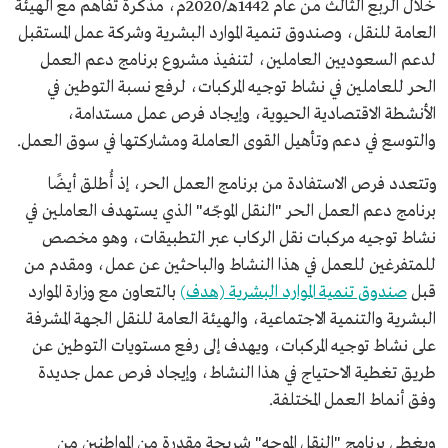
خلال الربع الثالث من عام 1442هـ/2020م، مذكرة تفاهم مع الهيئة
العامة للنقل، وصندوق تنمية الموارد البشرية وشركة عمل المستقبل
لدعم السعوديين العاملين، لتنفيذ مشروع برنامج دعم العمل
الحر للعاملين في نشاط توجيه المركبات، لرفع نسبة التوطين في
الأنشطة الاقتصادية الحيوية، وإيجاد فرص عمل مستدامة،
والتوسع في دعم وتأهيل القوى العاملة ومشاركتها في سوق العمل.
وتتعدد فرص الاستفادة من برنامج العمل الحر، إذ أُطلق أيضًا
برنامج دعم العمل الحر "النقل الموجّه" الذي يستهدف العاملين في
نشاط توجيه مركبات نقل الركاب عبر التطبيقات، وهو مخصص
للمتفرغين للعمل في هذا النشاط والباحثين عن عمل، ومقدم من
قبل
صندوق تنمية الموارد البشرية (هدف)
بالتعاون مع وزارة الموارد
البشرية والتنمية الاجتماعية، والهيئة العامة للنقل الجهة المشرفة
على نشاط توجيه المركبات، ويهدف إلى رفع مستويات التوطين عن
طريق تغطية الاحتياج في هذا النشاط، وإيجاد فرص عمل جديدة
وفق أنماط العمل المختلفة.
ويغطي برنامج "النقل الموجه" شريحة مقدرة من المواطنين من