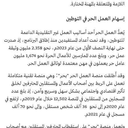
اللازمة والمتعلقة بالمهنة المختارة.
إسهام العمل الحر في التوطين
يُعدُّ العمل الحر أحد أساليب العمل غير التقليدية الداعمة
للتوطين، وقد نمت أعداد المستفيدين منذ إطلاق البرنامج، إذ صدرت
حتى نهاية النصف الأول من عام 2023م، نحو 2.358 مليون وثيقة
عمل حر، وبلغ عدد الممارسين للأعمال الحرة نحو 1,674 مليون
عامل حر يعملون في مهن معتمدة لوثائق العمل الحر.
وقد أُطلقت منصة العمل الحر "بحر"؛ وهي منصة تقنية متكاملة
تعمل على الربط بين أصحاب الأعمال والمستقلين المحترفين لخلق
تأثير اقتصادي واجتماعي بشكل سهل وسريع وآمن، إذ بلغ عدد
المسجلين من المستقلين في المنصة 12,502 خلال عام 2019م، ارتفع في
عام 2020م إلى نحو 36 ألف شخص مستقل، وإلى نحو 70 ألف
مسجل في عام 2021م.
وتعمل منصة "بحر" على استقطاب المحترفين المستقلين مع أصحاب