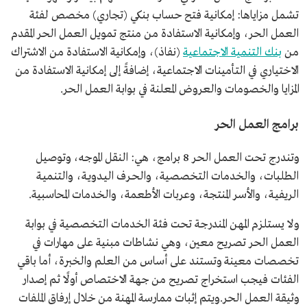
تشمل مزاياها: إمكانية فتح حساب بنكي (تجاري) مخصص لفئة
العمل الحر، وإمكانية الاستفادة من منتج تمويل العمل الحر المقدم
من
بنك التنمية الاجتماعية
(نفاذ)، وإمكانية الاستفادة من الاشتراك
الاختياري في التأمينات الاجتماعية، إضافةً إلى إمكانية الاستفادة من
المزايا والخصومات والعروض المعلنة في بوابة العمل الحر.
برامج العمل الحر
وتندرج تحت العمل الحر 8 برامج، هي: النقل الموجه، وتوصيل
الطلبات، والخدمات التخصصية، والحـرف اليـدويـة، والتنميـة
الريفيـة، والأسر المنتجة، وعربات الأطعمة، والخدمات المحاسبية.
ولا يستلزم المهن المندرجة تحت فئة الخدمات التخصصية في بوابة
العمل الحر تصريح معين، وهي نشاطات مبنية على مهارات في
تخصصات معينة وتستند على أساس من العلم والخبرة، أما باقي
الفئات فيجب استخراج تصريح من جهة الاختصاص أولًا ثم إصدار
وثيقة العمل الحر.ويتم إثبات ممارسة المهنة من خلال إرفاق الملفات