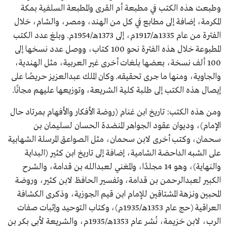
وطبعت هذه الكتب في مطبعة أم القرى والمطبعة السلفية بمكة
المكرمة، إضافة إلى مطابع في كل من الهند، ومصر، والشام، خلال
الفترة من عام 1335هـ/1917م، إلى 1373هـ/1954م. وبلغ عدد الكتب
المطبوعة خلال هذه الفترة نحو 100 كتاب، ووصل عدد نسخها إلى
100 ألف نسخة، بعضها بلغات أخرى غير العربية، مثل الهندية،
والجاوية، ومنها ما جرى تحقيقه. وكان الملك عبدالعزيز حريصًا على
إيصال هذه الكتب إلى طلبة كلية الشريعة، وتوزيعها عليهم مجانًا.
ومن هذه الكتب: تاريخ ابن غنام (روضة الأفكار والأفهام بمرتاد حال
الإمام)، وديوان عقود الجواهر المنضدة الحسان لسليمان بن
سحمان، وكتب أخرى لابن سحمان، مثل الصواعق المرسلة الشهابية
على الشبه الداحضة الشامية، إضافة إلى تاريخ ابن كثير (البداية
والنهاية)، وهو 14 مجلدًا، والمغني لعبدالله بن قدامة، والشرح
الكبير لعبدالرحمن بن قدامة، وتفسير الحافظ لابن كثير، وروضة
المحبين ونزهة المشتاقين للإمام ابن قيم الجوزية، وذكرى الكشافة
العراقية (حج عام 1353هـ/1935م)، وكتاب التوحيد وإثبات صفات
الرب، لابن خزيمة، نُشر عام 1353هـ/1935م، والشريعة لأبي بكر بن