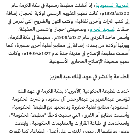
العربية السعودية
، إذ أنشئت مطبعة رسمية في مكة المكرمة عام
1300هـ/1883م، كانت تطبع التقويم الرسمي لولاية الحجاز، إضافة
إلى كتب التراث وأخرى ثقافية، وكتب المتون والشروح التي تُدرس في
حلقات
المسجد الحرام
، وصحيفتي 'حجاز' و'شمس الحقيقة'.
وأسس ماجد الكردي عام 1327هـ/1909م، مطبعة في مكة المكرمة،
وورثها أولاده من بعده، إضافة إلى مطابع أهلية أخرى صغيرة، كما
أُسست مطبعة الإصلاح في مدينة جدة عام 1327هـ/1909م، وكانت
تطبع صحيفة 'الإصلاح الحجازي' الأسبوعية.
الطباعة والنشر في عهد الملك عبدالعزيز
جُددت المطبعة الحكومية (الأميرية) بمكة المكرمة في عهد الملك
المؤسس عبدالعزيز بن عبدالرحمن آل سعود، واشترت الحكومة
السعودية مطابع أهلية صغيرة ودمجتها مع المطبعة الحكومية،
وأسست مطابع أم القرى، التي سميت لاحقًا "مطبعة الحكومة"،
واستخدمت في طباعة القرارات والتعليمات الحكومية، وابتعث
بعض موظفيها إلى مصر، للتدرب على أعمال الطباعة. كما ظهرت