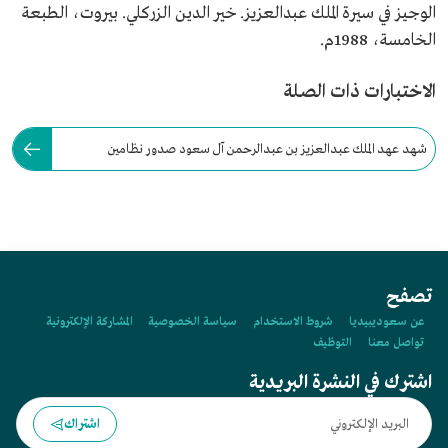
الوجيز في سيرة الملك عبدالعزيز. خير الدين الزركلي. بيروت، الطبعة
الخامسة، 1988م.
الاختبارات ذات الصلة
شهد عهد الملك عبدالعزيز بن عبدالرحمن آل سعود صدور نظامين
للمطبوعات عامي 1928م و1939م.
تصفح
عن سعوديبيديا
شروط الاستخدام
سياسة الخصوصية
المشاركة الإلكترونية
تواصل معنا
التوظيف
اشترك في النشرة البريدية
اشتراك