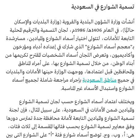
تسمية الشوارع في السعودية
أنشأت وزارة الشؤون البلدية والقروية (وزارة البلديات والإسكان
حاليًّا)، في العام 1406هـ/ 1986م، لجان التسمية والترقيم المحلية
التابعة للأمانات، لتتولى اختيار أسماء الشوارع والميادين، مسترشدة
بـ"معجم أسماء الشوارع" الذي شارك في إعداده أدباء ومؤرخون
وأكاديميون، وتعرض اللجان أسماء الشخصيات المقترح تكريمها من
أبناء الوطن، من خلال تسمية الشوارع بها، على أمراء المناطق
والمحافظين قبل اعتمادها، ووجهت الوزارة حينها الأمانات والبلديات
في جميع
مناطق السعودية
بإجراء مراجعة شاملة لجميع أسماء
الشوارع واستبدال الأسماء غير المناسبة.
ويختلف اعتماد أسماء الشوارع حسب لجان تسمية الشوارع
والميادين ضمن الأمانات في السعودية، على سبيل المثال، فإن لجنة
تسمية الشوارع والميادين التابعة لأمانة محافظة جدة تمارس دورها
وفق معايير تسمية الشوارع بحسب فئاتها المقسمة إلى ثلاث فئات،
هي: أ، وب، وج. توضع أسماء شوارع فئة "أ" على الشوارع التي بين