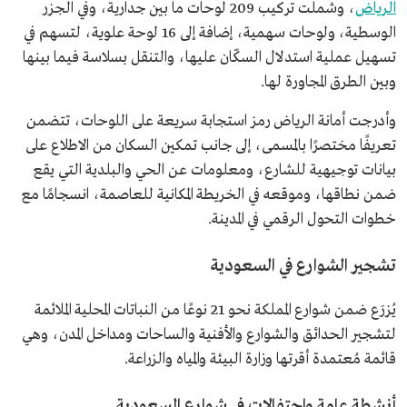
الرياض
، وشملت تركيب 209 لوحات ما بين جدارية، وفي الجزر
الوسطية، ولوحات سهمية، إضافة إلى 16 لوحة علوية، لتسهم في
تسهيل عملية استدلال السكّان عليها، والتنقل بسلاسة فيما بينها
وبين الطرق المجاورة لها.
وأدرجت أمانة الرياض رمز استجابة سريعة على اللوحات، تتضمن
تعريفًا مختصرًا بالمسمى، إلى جانب تمكين السكان من الاطلاع على
بيانات توجيهية للشارع، ومعلومات عن الحي والبلدية التي يقع
ضمن نطاقها، وموقعه في الخريطة المكانية للعاصمة، انسجامًا مع
خطوات التحول الرقمي في المدينة.
تشجير الشوارع في السعودية
يُزرَع ضمن شوارع المملكة نحو 21 نوعًا من النباتات المحلية الملائمة
لتشجير الحدائق والشوارع والأفنية والساحات ومداخل المدن، وهي
قائمة مُعتمدة أقرتها وزارة البيئة والمياه والزراعة.
أنشطة عامة واحتفالات في شوارع السعودية