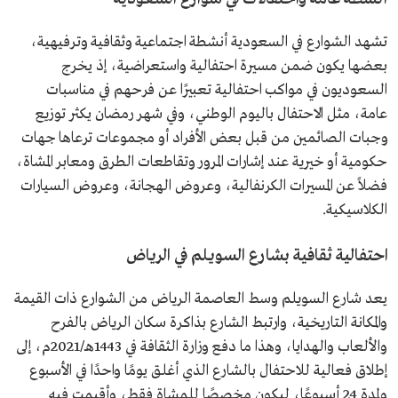
تشهد الشوارع في السعودية أنشطة اجتماعية وثقافية وترفيهية،
بعضها يكون ضمن مسيرة احتفالية واستعراضية، إذ يخرج
السعوديون في مواكب احتفالية تعبيرًا عن فرحهم في مناسبات
عامة، مثل الاحتفال باليوم الوطني، وفي شهر رمضان يكثر توزيع
وجبات الصائمين من قبل بعض الأفراد أو مجموعات ترعاها جهات
حكومية أو خيرية عند إشارات المرور وتقاطعات الطرق ومعابر المشاة،
فضلاً عن المسيرات الكرنفالية، وعروض الهجانة، وعروض السيارات
الكلاسيكية.
احتفالية ثقافية بشارع السويلم في الرياض
يعد شارع السويلم وسط العاصمة الرياض من الشوارع ذات القيمة
والمكانة التاريخية، وارتبط الشارع بذاكرة سكان الرياض بالفرح
والألعاب والهدايا، وهذا ما دفع وزارة الثقافة في 1443هـ/2021م، إلى
إطلاق فعالية للاحتفال بالشارع الذي أغلق يومًا واحدًا في الأسبوع
ولمدة 24 أسبوعًا، ليكون مخصصًا للمشاة فقط، وأقيمت فيه