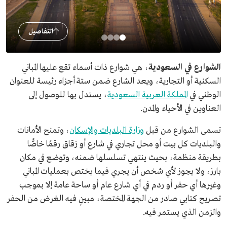
التفاصيل
الشوارع في السعودية
، هي شوارع ذات أسماء تقع عليها المباني
السكنية أو التجارية، ويعد الشارع ضمن ستة أجزاء رئيسة للعنوان
الوطني في
المملكة العربية السعودية
، يستدل بها للوصول إلى
العناوين في الأحياء والمدن.
تسمى الشوارع من قبل
وزارة البلديات والإسكان
، وتمنح الأمانات
والبلديات كل بيت أو محل تجاري في شارع أو زقاق رقمًا خاصًّا
بطريقة منظمة، بحيث ينتهي تسلسلها ضمنه، وتوضع في مكان
بارز، ولا يجوز لأي شخص أن يجري فيما يختص بعمليات المباني
وغيرها أي حفر أو ردم في أي شارع عام أو ساحة عامة إلا بموجب
تصريح كتابي صادر من الجهة المختصة، مبينٍ فيه الغرض من الحفر
والزمن الذي يستمر فيه.