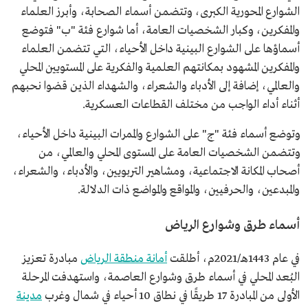
الشوارع المحورية الكبرى، وتتضمن أسماء الصحابة، وأبرز العلماء
والمفكرين، وكبار الشخصيات العامة، أما شوارع فئة "ب" فتوضع
أسماؤها على الشوارع البينية داخل الأحياء، التي تتضمن العلماء
والمفكرين المشهود بمكانتهم العلمية والفكرية على المستويين المحلي
والعالمي، إضافة إلى الأدباء والشعراء، والشهداء الذين قضوا نحبهم
أثناء أداء الواجب من مختلف القطاعات العسكرية.
وتوضع أسماء فئة "ج" على الشوارع والممرات البينية داخل الأحياء،
وتتضمن الشخصيات العامة على المستوى المحلي والعالمي، من
أصحاب المكانة الاجتماعية، ومشاهير التربويين، والأدباء، والشعراء،
والمبدعين، والحرفيين، والمواقع والمواضع ذات الدلالة.
أسماء طرق وشوارع الرياض
في عام 1443هـ/2021م، أطلقت
أمانة منطقة الرياض
مبادرة تعزيز
البُعد المحلي في أسماء طرق وشوارع العاصمة، واستهدفت المرحلة
الأولى من المبادرة 17 طريقًا في نطاق 10 أحياء في شمال وغرب
مدينة