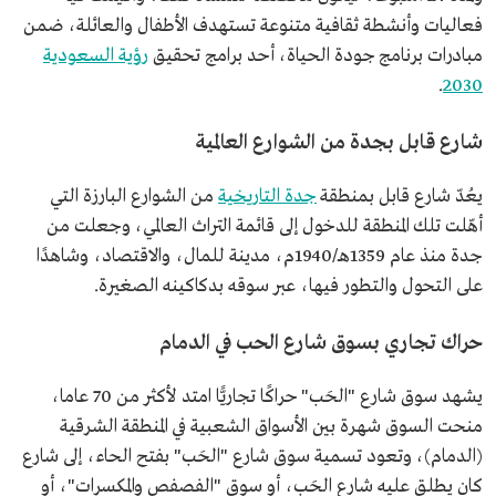
فعاليات وأنشطة ثقافية متنوعة تستهدف الأطفال والعائلة، ضمن
مبادرات برنامج جودة الحياة، أحد برامج تحقيق
رؤية السعودية
.
2030
شارع قابل بجدة من الشوارع العالمية
يعُدّ شارع قابل بمنطقة
جدة التاريخية
من الشوارع البارزة التي
أهّلت تلك المنطقة للدخول إلى قائمة التراث العالمي، وجعلت من
جدة منذ عام 1359هـ/1940م، مدينة للمال، والاقتصاد، وشاهدًا
على التحول والتطور فيها، عبر سوقه بدكاكينه الصغيرة.
حراك تجاري بسوق شارع الحب في الدمام
يشهد سوق شارع "الحَب" حراكًا تجاريًّا امتد لأكثر من 70 عاما،
منحت السوق شهرة بين الأسواق الشعبية في المنطقة الشرقية
(الدمام)، وتعود تسمية سوق شارع "الحَب" بفتح الحاء، إلى شارع
كان يطلق عليه شارع الحَب، أو سوق "الفصفص والمكسرات"، أو