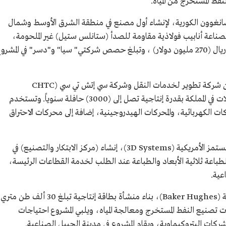
نفط المستخرج من المياه.
 تشانغوون الكورية، لإنشاء أول مصنع في منطقة الشرق الأوسط وشمال
لصناعة أنابيب فولاذية مقاومة للصدأ (ستانلس ستيل) غير الملحومة،
ويقدّر حجم الاستثمار الإجمالي للمشروع مليار ريال (270 مليون دولار) ، وتبلغ حصص شركتي" سيا" و"دسر" في المشر
الاتفاقية الثانية تم توقيعها بالشراكة مع كل من شركة تطوير لخدمات النقل وشركة سي إتش تي سي (CHTC
KINWIN) الصينية، لإنشاء أول مصنع للحافلات في المملكة بقدرة إنتاجية تصل إلى (3000) حافلة سنوياً. وتستخدم
ت الكهربائية، والمحركات الهيدروجينية، إضافة إلى محركات الاحتراق
وتضمنت الاتفاقية الثالثة مع شركة ثري دي سيستمز الأمريكية (3D Systems)، إنشاء (مركز الابتكار والتصنيع) في
للطباعة ثلاثية الأبعاد والطباعة عند الطلب لخدمة القطاعات الرئيسة،
عية.
وشملت الاتفاقية الرابعة مع بيكر هيوز الأمريكية (Baker Hughes)، بناء منشأة بطاقة إنتاجية تبلغ 30 ألف طن متري
يات تصنيع النفط المستخرج ومعالجة المياه، ويلبي المشروع احتياجات
ركات البتروكيماوية، ويقام المشروع في مدينة الجبيل الصناعية.