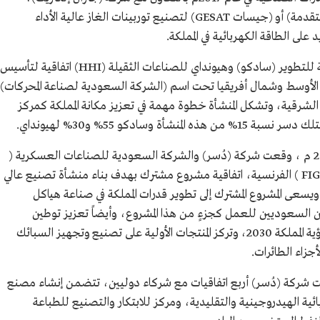
مشروع (جنرال إلكتريك السعودية للتوربينات المتقدمة) أو (جيسات GESAT) لتصنيع توربينات الغاز عالية الأداء
د على الطاقة الكهربائية في المملكة.
ووقعت الشركة في 2019م مع أرامكو السعودية للتطوير (سادكو) وهيونداي للصناعات الثقيلة (HHI) اتفاقية لتأسيس
 الأوسط وشمال أفريقيا تحت اسم (الشركة السعودية لصناعة المحركات)
ة الشرقية، وتشكل المنشأة خطوة مهمة في تعزيز مكانة المملكة كمركز
وسادكو 55% و30% لهيونداي.
في مطلع جمادى الأولى 1443 هـ / 5 ديسمبر 2021 م ، وقعت شركة (دُسر) والشركة السعودية للصناعات العسكرية (
SAMI ) ومجموعة فيجياك أيرو ( FIGEAC AERO ) الفرنسية، اتفاقية مشروع مشترك بهدف بناء منشأة تصنيع عالي
 ويسعى المشروع المشترك إلى تطوير قدرات المملكة في صناعة هياكل
يين السعوديين للعمل كجزءٍ من هذا المشروع، وأيضاً تعزيز توطين
صناعات الطيران العسكرية والمدنية تماشياً مع رؤية المملكة 2030، وتركز المنتجات الأولية على تصنيع وتجهيز السبائك
لأجزاء الطائرات.
 1443 هـ/29 مارس 2022م، وقعت شركة (دُسر) أربع اتفاقيات مع شركاء دوليين، تتضمن إنشاء مصنع
ئية الهيدروجينية والتقليدية، ومركز للابتكار والتصنيع للطباعة