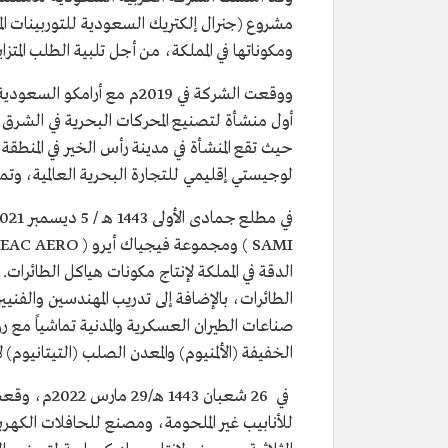
ومكوناتها في المملكة، من أجل تلبية الطلب المتزاي
أول منشأة لتصنيع المحركات البحرية في الشرق
حيث تقع المنشأة في مدينة رأس الخير في المنطق
لوجيستي إقليمي للتجارة البحرية العالمية، وتمتلك دسر نسبة 15% من هذه المنشأة 
الدقة في المملكة لإنتاج مكونات هياكل الطائرات.
الطائرات، بالإضافة إلى تدريب المهندسين والفن
الخفيفة (الألمنيوم) والمعدن الصلب (التيتانيوم) 
في 26 شعبان
للأنابيب غير الملحومة، ومصنع للحافلات الكهربا