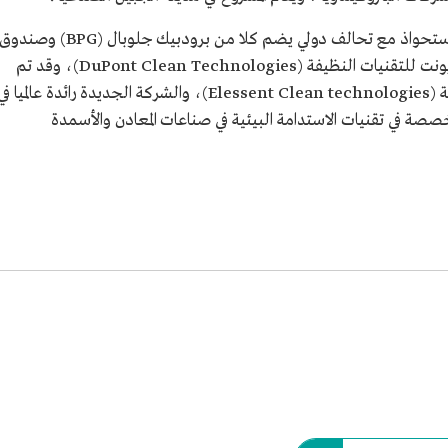
واتمت شركة دسر في 1443 هـ/ 2022م، صفقة استحواذ مع تحالف دولي يضم كلا من برودبيك جلوبال (BPG) وصندو
آسيا الأخضر (AGF)، للاستحواذ على شركة دوبونت للتقنيات النظيفة (DuPont Clean Technologies)، وقد تم
تغيير اسم الشركة إلى إليسنت للتقنيات النظيفة (Elessent Clean technologies)، والشركة الجديدة رائدة عالميا ف
متخصصة في تقنيات الاستدامة البيئية في صناعات المعادن والأسمدة