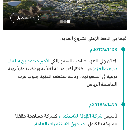
التفاصيل
فيما يلي الخط الزمني لمشروع القدية:
1438هـ/2017م
إعلان ولي العهد صاحب السمو الملكي
الأمير محمد بن سلمان
بن عبدالعزيز
عن إطلاق أكبر مدينة ثقافية ورياضية وترفيهية
نوعية في السعودية، وذلك بمنطقة القِدِيّة جنوب غرب
العاصمة الرياض.
1439هـ/2018م
تأسيس
شركة القِدِيّة للاستثمار،
كشركة مساهمة مقفلة
مملوكة بالكامل
لصندوق الاستثمارات العامة
.