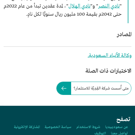
"
نادي النصر
" و"
نادي الهلال
"، لمدة عقدين تبدأ من عام 2022م
حتى 2042م بقيمة 100 مليون ريال سنويًّا لكل نادٍ.
المصادر
وكالة الأنباء السعودية.
الاختبارات ذات الصلة
متى أُسست شركة القِدِيّة للاستثمار؟
تصفح
عن سعوديبيديا
شروط الاستخدام
سياسة الخصوصية
المشاركة الإلكترونية
تواصل معنا
التوظيف