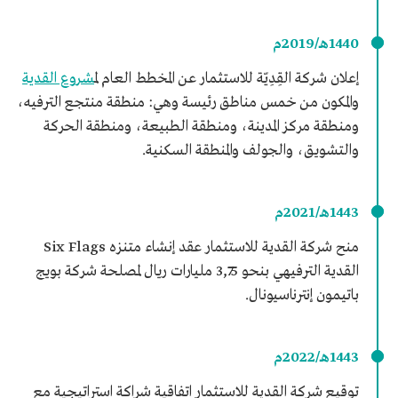
1440هـ/2019م
إعلان شركة القِدِيّة للاستثمار عن المخطط العام ل
مشروع القدية
والمكون من خمس مناطق رئيسة وهي: منطقة منتجع الترفيه،
ومنطقة مركز المدينة، ومنطقة الطبيعة، ومنطقة الحركة
والتشويق، والجولف والمنطقة السكنية.
1443هـ/2021م
منح شركة القدية للاستثمار عقد إنشاء متنزه Six Flags
القدية الترفيهي بنحو 3,75 مليارات ريال لمصلحة شركة بويج
باتيمون إنترناسيونال.
1443هـ/2022م
توقيع شركة القدية للاستثمار اتفاقية شراكة استراتيجية مع