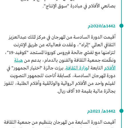
بصانعي الأفلام في مبادرة "سوق الإنتاج".
1442هـ/2020م
أقيمت الدورة السادسة من المهرجان في مركز الملك عبدالعزيز
الثقافي العالمي "إثراء"، وعُقدت فعالياته عن طريق الإنترنت
لتزامنها مع تفشي جائحة فيروس كورونا المستجد "كوفيد-19"،
ونظّمته جمعية الثقافة والفنون بالدمام، بدعم من
هيئة
الأفلام
التابعة ل
وزارة الثقافة
. برزت جائزة "اختيار الجمهور" في
دورة المهرجان السادسة، كسابقة أتاحت للجمهور التصويت
لفيلم واحد من الأفلام الروائية والوثائقية وأفلام الطلبة، للفوز
بجائزة مالية بقيمة 10 آلاف ريال.
1442هـ/ 2021م
أقيمت الدورة السابعة من المهرجان بتنظيم من جمعية الثقافة