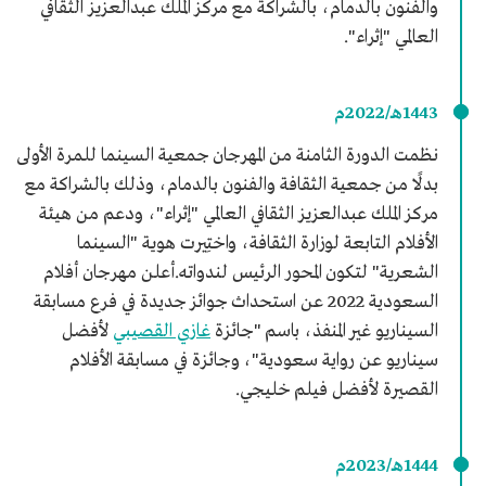
والفنون بالدمام، بالشراكة مع مركز الملك عبدالعزيز الثقافي
العالمي "إثراء".
1443هـ/2022م
نظمت الدورة الثامنة من المهرجان جمعية السينما للمرة الأولى
بدلًا من جمعية الثقافة والفنون بالدمام، وذلك بالشراكة مع
مركز الملك عبدالعزيز الثقافي العالمي "إثراء"، ودعم من هيئة
الأفلام التابعة لوزارة الثقافة، واختِيرت هوية "السينما
الشعرية" لتكون المحور الرئيس لندواته.أعلن مهرجان أفلام
السعودية 2022 عن استحداث جوائز جديدة في فرع مسابقة
السيناريو غير المنفذ، باسم "جائزة
غازي القصيبي
لأفضل
سيناريو عن رواية سعودية"، وجائزة في مسابقة الأفلام
القصيرة لأفضل فيلم خليجي.
1444هـ/2023م