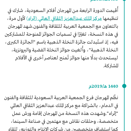
أُقيمت الدورة الرابعة من المهرجان أفلام السعودية، شارك في
تنظيمها
مركز الملك عبدالعزيز الثقافي العالمي (إثراء)
لأول مرة،
بالتعاون مع الجمعية العربية للثقافة والفنون.شهد المهرجان
في هذه النسخة، تغيّرًا في تسميات الجوائز الممنوحة للمشاركين
فيه، إذ استُبدلت جائزة النخلة الذهبية باسم "الجائزة الكبرى،
النخلة الذهبية"، وأُلغيت جوائز النخلة الفضية والبرونزية،
ليستحدث بدلًا منها جوائز تُمنح لعناصر أخرى في الأفلام
المشاركة.
1440 هـ/2019م
نظّم المهرجان فرع الجمعية العربية السعودية للثقافة والفنون
في الدمام، بالشراكة مع مركز الملك عبدالعزيز الثقافي العالمي
"إثراء".وشهدت هذه النسخة من المهرجان إقامة ورش عمل
متخصصة، وحلقات نقاش مع مهتمين في صناعة السينما،
كما استضاف متخصصين من شركات الإنتاج والتوزيع، للقاء