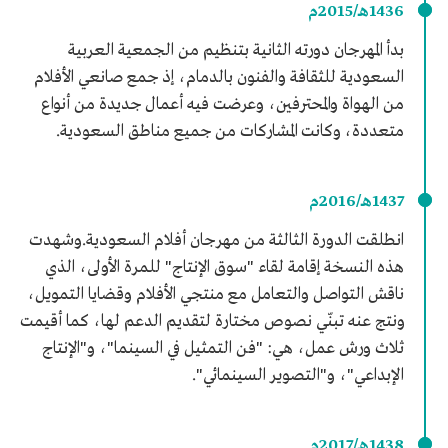
1436هـ/2015م
بدأ المهرجان دورته الثانية بتنظيم من الجمعية العربية
السعودية للثقافة والفنون بالدمام، إذ جمع صانعي الأفلام
من الهواة والمحترفين، وعرضت فيه أعمال جديدة من أنواع
متعددة، وكانت المشاركات من جميع مناطق السعودية.
1437هـ/2016م
انطلقت الدورة الثالثة من مهرجان أفلام السعودية.وشهدت
هذه النسخة إقامة لقاء "سوق الإنتاج" للمرة الأولى، الذي
ناقش التواصل والتعامل مع منتجي الأفلام وقضايا التمويل،
ونتج عنه تبنّي نصوص مختارة لتقديم الدعم لها، كما أقيمت
ثلاث ورش عمل، هي: "فن التمثيل في السينما"، و"الإنتاج
الإبداعي"، و"التصوير السينمائي".
1438هـ/2017م