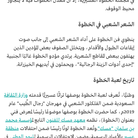
في مُجمله الخطوة العسيرية، إلا أن معدل الخطوات فيه لا يتجاوز
محيط الوقوف.
الشعر الشعبي في الخطوة
ينطوي فن الخطوة على أداء الشعر الشعبي إلى جانب صوت
إيقاعات الطبول والأقدام، ويتخلل الصفوف بعض المؤدين الذين
يهتفون ببعض المقاطع الشعرية. يرتدي مؤدو الخطوة غالبًا الجنبية
"إحدى أدوات الزينة الرجالية"، ويحملون في أيديهم الخيزرانة.
تاريخ لعبة الخطوة
وطنيًّا، تُعرف لعبة الخطوة بوصفها تراثًا عسيريًّا قدمته
وزارة الثقافة
السعودية ضمن الفلكلور الشعبي في مهرجان "رجال الطِّيب" عام
2019م، كما حضرت الخطوة بوصفها موضوعًا رئيسًا لمعرض فني
بعنوان (الخطوة)، نظمه
معهد مسك للفنون
التابع ل
مؤسسة محمد
بن سلمان "مسك"
.وتُعد الخطوة لونًا رئيسًا ضمن احتفالات
منطقة
عسير
بالأعياد الرسمية،وضمن الاحتفالات الرسمية ل
ليوم الوطني
في