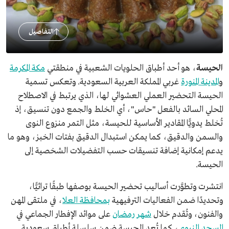
التفاصيل
الحيسة
، هو أحد أطباق الحلويات الشعبية في منطقتي
مكة المكرمة
و
المدينة المنورة
غربي المملكة العربية السعودية. وتعكس تسمية
الحيسة التحضير العملي العشوائي لها، الذي يرتبط في الاصطلاح
المحلي السائد بالفعل "حاس"، أي الخلط والجمع دون تنسيق، إذ
تُخلط يدويًّا المقادير الأساسية للحيسة، مثل التمر منزوع النوى
والسمن والدقيق، كما يمكن استبدال الدقيق بفتات الخبز، وهو ما
يدعم إمكانية إضافة تنسيقات حسب التفضيلات الشخصية إلى
الحيسة.
انتشرت وتطوَّرت أساليب تحضير الحيسة بوصفها طبقًا تراثيًّا،
وتحديدًا ضمن الفعاليات الترفيهية
بمحافظة العلا
، في ملتقى المهن
والفنون، وتُقدم خلال
شهر رمضان
على موائد الإفطار الجماعي في
المسجد النبوي
، كما تُعد الحيسة ضمن سلسلة أطباق سعودية