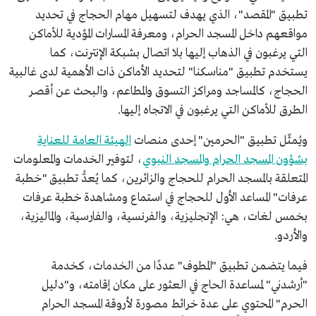
تطبيق "المقصد"، الذي يهدف لتسهيل مهام الحجاج في تحديد
مواقعهم داخل المسجد الحرام، ومعرفة المسارات المؤدية للأماكن
التي يرغبون في الذهاب إليها بلا اتصال بشبكة الإنترنت، كما
يستخدم تطبيق "مناسكنا" لتحديد الأماكن ذات الأهمية لدى غالبية
الحجاج، كالمساجد ومراكز التسوق والمطاعم، والبحث عن أقصر
الطرق للأماكن التي يرغبون في الاتجاه إليها.
ويُمثّل تطبيق "الحرمين" إحدى منصات
الهيئة العامة للعناية
بشؤون المسجد الحرام والمسجد النبوي
، لتوفير الخدمات والمعلومات
المتعلقة بالمسجد الحرام للحجاج والزائرين، كما يُعدُّ تطبيق "خطبة
عرفات" المساعد الأول للحجاج في استماع ومشاهدة خطبة عرفات
بخمس لغات، هي: الإنجليزية، والفرنسية، والفارسية، والماليزية،
والأردو.
فيما يتضمن تطبيق "المطوف" عددًا من الخدمات، كخدمة
"أرشدني" لمساعدة الحاج في العثور على مكان إقامته، و"دليل
الحرم" المحتوي على عدة خرائط مصورة لأروقة المسجد الحرام