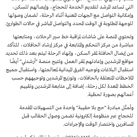
التي تساعد المرشد لتقديم الخدمة للحجاج، وإيصالهم للسكن،
وإمكانية التواصل مع الجهات المعنية أثناء الرحلة، لضمان وصولها
للوجهة المطلوبة في الوقت المحدد والتواصل المباشر في حالات الطوارئ.
وتحتوي المنصة على شاشات لمراقبة خط سير الرحلات، ومتابعتها
مباشرة من مركز التحكم والمتابعة في مركز إرشاد الحافلات، للتأكد
من إيصال الحافلة لمقر السكن، وإنهاء الرحلة ليتم بعد ذلك تحديد
مواقع المرشدين وإعادتهم لمقر العمل. وتتيح منصة "أرشدني" أيضًا
استقبال البلاغات وتوجيه الفرق الميدانية لمعالجتها، واستقبال جميع
الملاحظات المتعلقة بالحافلات، وتوزيع المرشدين وتوجيههم حسب
الخطط المعدة لكل رحلة، إضافة إلى متابعة المرشدين وتقييم
أعمالهم بصورة لحظية.
وتُمثّل مبادرة "حج بلا حقيبة" واحدة من التسهيلات المقدمة
للحجاج عبر منظومة إلكترونية تضمن وصول الحقائب قبل
المسافرين واختصار الوقت والإجراءات.