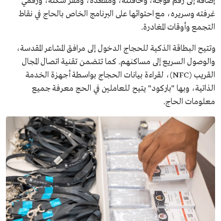
إضافةً إلى رقم فوجه، وحافلته، ومقعده، ومقر سكنه، ورقمي
غرفته وسريره، مع احتوائها على البرنامج الخاص بالحاج في نقاط
التجمع وأوقات المغادرة.
وتتيح البطاقة الذكية للحجاج الدخول إلى مرافق المشاعر المقدسة،
والوصول السريع إلى مساكنهم. كما تتضمن تقنية اتصال المجال
القريب (NFC)، لقراءة بيانات الحجاج بواسطة أجهزة الخدمة
الذاتية، وبها "باركود" يتيح للعاملين في الحج معرفة جميع
معلومات الحاج.