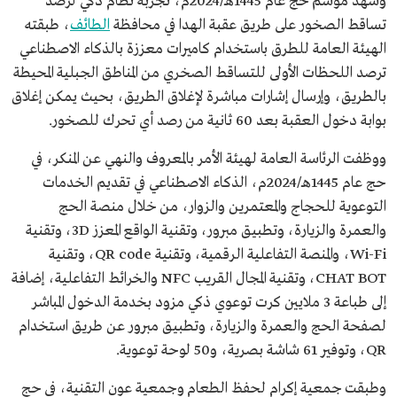
وشهد موسم حج عام 1445هـ/2024م، تجربة نظام ذكي لرصد
تساقط الصخور على طريق عقبة الهدا في محافظة
الطائف
، طبقته
الهيئة العامة للطرق باستخدام كاميرات معززة بالذكاء الاصطناعي
ترصد اللحظات الأولى للتساقط الصخري من المناطق الجبلية المحيطة
بالطريق، وإرسال إشارات مباشرة لإغلاق الطريق، بحيث يمكن إغلاق
بوابة دخول العقبة بعد 60 ثانية من رصد أي تحرك للصخور.
ووظفت الرئاسة العامة لهيئة الأمر بالمعروف والنهي عن المنكر، في
حج عام 1445هـ/2024م، الذكاء الاصطناعي في تقديم الخدمات
التوعوية للحجاج والمعتمرين والزوار، من خلال منصة الحج
والعمرة والزيارة، وتطبيق مبرور، وتقنية الواقع المعزز 3D، وتقنية
Wi-Fi، والمنصة التفاعلية الرقمية، وتقنية QR code، وتقنية
CHAT BOT، وتقنية المجال القريب NFC والخرائط التفاعلية، إضافة
إلى طباعة 3 ملايين كرت توعوي ذكي مزود بخدمة الدخول المباشر
لصفحة الحج والعمرة والزيارة، وتطبيق مبرور عن طريق استخدام
QR، وتوفير 61 شاشة بصرية، و50 لوحة توعوية.
وطبقت جمعية إكرام لحفظ الطعام وجمعية عون التقنية، في حج