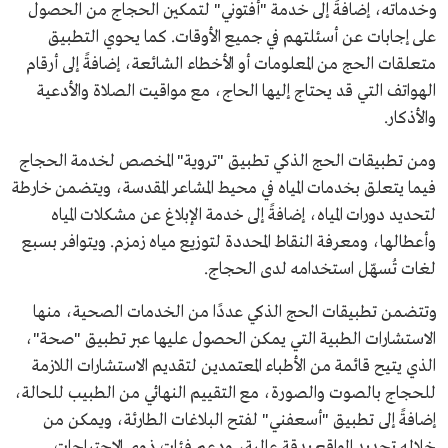
وخدماته، إضافةً إلى خدمة "أفتوني" لتمكين الحجاج من الحصول
على إجابات عن أسئلتهم في جميع الأوقات. كما يحوي التطبيق
متعلقات الحج من المعلومات أو الأخطاء الشائعة، إضافةً إلى أرقام
الهواتف التي قد يحتاج إليها الحاج، مع مواقيت الصلاة والأدعية
والأذكار.
ومن تطبيقات الحج الذكي تطبيق "تروية" المخصص لخدمة الحجاج
فيما يتعلق بخدمات المياه في محيط المشاعر المقدسة، ويتضمن خارطة
لتحديد دورات المياه، إضافةً إلى خدمة الإبلاغ عن مشكلات المياه
وأعطالها، ومعرفة النقاط المحددة لتوزيع مياه زمزم. ويتوافر بسبع
لغات تُسهّل استخدامه لدى الحجاج.
وتتضمن تطبيقات الحج الذكي عددًا من الخدمات الصحية، منها
الاستشارات الطبية التي يمكن الحصول عليها عبر تطبيق "صحة"،
الذي يتيح قائمة من الأطباء المعتمدين لتقديم الاستشارات اللازمة
للحجاج بالصوت والصورة، مع التقييم النهائي من الطبيب للحالة،
إضافةً إلى تطبيق "أسعفني" لفتح البلاغات الطارئة، ويمكن من
خلاله تحديد المواقع بدقة عالية، ودعم فئات ذوي الاحتياجات