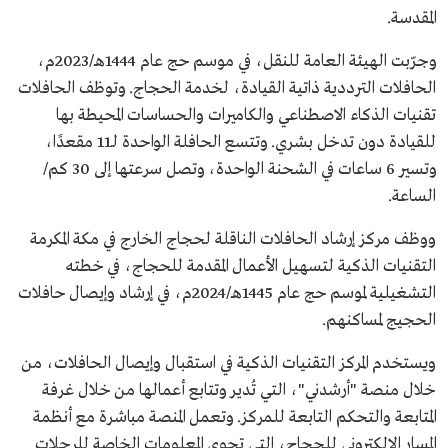
المقدسة.
وجرّبت الهيئة العامة للنقل، في موسم حج عام 1444هـ/2023م،
الحافلات الترددية ذاتية القيادة، لخدمة الحجاج. وتوظف الحافلات
تقنيات الذكاء الاصطناعي والكاميرات والحساسات المحيطة بها
للقيادة دون تدخل بشري. وتتسع الحافلة الواحدة لـ11 مقعدًا،
وتسير 6 ساعات في الشحنة الواحدة، وتصل سرعتها إلى 30 كم/
الساعة.
ووظف مركز إرشاد الحافلات الناقلة لحجاج الخارج في مكة المكرمة
التقنيات الذكية لتسهيل الأعمال المقدمة للحجاج، في خطته
التشغيلية لموسم حج عام 1445هـ/2024م، في إرشاد وإيصال حافلات
الحجيج لمساكنهم.
ويستخدم المركز التقنيات الذكية في استقبال وإيصال الحافلات، من
خلال منصة "أرشدني"، التي تُدير وتتابع أعمالها من خلال غرفة
المتابعة والتحكم التابعة للمركز. وتعمل المنصة مباشرة مع أنظمة
المسار الإلكتروني للحجاج، التي تحوي المعلومات الخاصة للرحلات