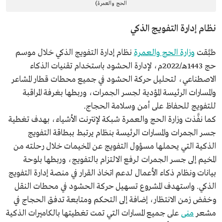
الحج والعمرة)
نظام إدارة التفويج الذكي
طبَّقت
وزارة الحج والعمرة
نظام إدارة التفويج الذكي خلال موسم
حج 1443هـ/2022م، لإدارة الحشود باستخدام تقنيات الذكاء
الاصطناعي، لتحليل حركة الحشود في جميع محطات قطار المشاعر
والمسارات الرئيسة المؤدية لجسر الجمرات، وربطها بغرفة المراقبة
للتفويج للحفاظ على أمن وسلامة الحجاج.
كما نفَّذت وزارة الحج والعمرة شبكة لإنترنت الأشياء، بهدف تغطية
جسر الجمرات والمسارات الرئيسة بنظام يرتبط ببطاقة التفويج
الذكية التي يحملها مسؤول التفويج عن المخيمات خلال رحلته من
المخيم إلى جسر الجمرات لرفع الالتزام بالتفويج، وربطها بلوحة
بيانات ونظام ذكاء الأعمال لدعم اتخاذ القرار في منصة إدارة التفويج
الذكي. واستهدف المشروع تسهيل حركة الحشود في محطات النقل
وخفض زمن الانتظار، إضافة إلى التحكم ومتابعة تدفق الحجاج في
مشعر
منى
على جميع المسارات التي تمت تغطيتها بالكاميرات الذكية