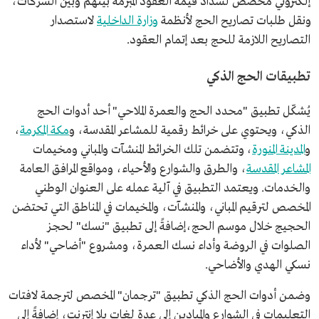
إلكتروني مخصص لسداد قيمة العقود المبرمة بينهم وبين الشركات،
ونقل طلبات تصاريح الحج لأنظمة
وزارة الداخلية
لاستصدار
التصاريح اللازمة للحج بعد إتمام العقود.
تطبيقات الحج الذكي
يُشكّل تطبيق "محدد الحج والعمرة الملاحي" أحد أدوات الحج
الذكي، ويحتوي على خرائط رقمية للمشاعر المقدسة، و
مكة المكرمة
،
و
المدينة المنورة
، وتتضمن تلك الخرائط المنشآت والمباني ومخيمات
المشاعر المقدسة
، والطرق والشوارع والأحياء، ومواقع المرافق العامة
والخدمات. ويعتمد التطبيق في آلية عمله على العنوان الوطني
المخصص لترقيم المباني، والمنشآت، والمخيمات في المناطق التي تحتضن
الحجيج خلال موسم الحج،إضافةً إلى تطبيق "نسك" لحجز
الصلوات في الروضة وأداء نسك العمرة، ومشروع "أضاحي" لأداء
نسكي الهدي والأضاحي.
وضمن أدوات الحج الذكي تطبيق "ترجمان" المخصص لترجمة لافتات
التعليمات في الشوارع والميادين إلى عدة لغات بلا إنترنت، إضافةً إلى