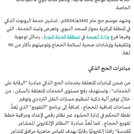
الخاصة.
وشهد موسم حج عام 1445هـ/2024م، تدشين خدمة الروبوت الذكي
في المنطقة المركزية بجوار المسجد النبوي. وتعرض وتبث الخدمة، التي
وفرها فرع
وزارة الصحة
في
منطقة المدينة المنورة
، رسائل توعوية
وتثقيفية وإرشادات صحية لسلامة الحجاج وتوعيتهم بأكثر من 96
لغة.
مبادرات الحج الذكي
من ضمن المبادرات المتعلقة بخدمات الحج الذكي مبادرة "الرقابة على
الخدمات"، وتستهدف رفع مستوى الخدمات المتعلقة بالسكن، من
خلال توفير آلية ذكية لتنظيم مسارات النقل الترددي وتوفير
مساحات إضافية للحجاج، إضافةً إلى برنامج "التفويج" الذي يُعدُّ
نقطة التحكم في إدارة الحشود عبر نظام رقمي لإعداد ومراقبة خطط
تفويج الحجاج، كما تُعدُّ مبادرة "النظام الإلكتروني للمشاعر
المقدسة" رافدًا إلكترونيًّا رقابيًّا يهدف لقياس جاهزية مرافق المشاعر