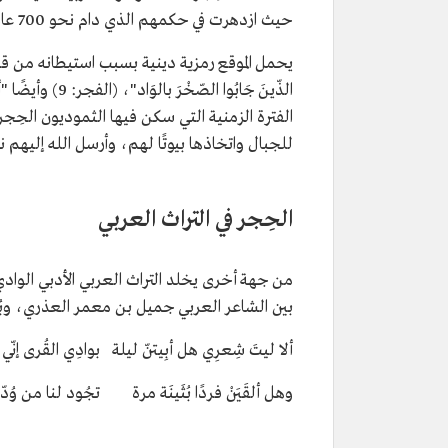
حيث ازدهرت في حكمهم الذي دام نحو 700 عام، وبلغت مكانة اقتصادية جعلتها العاصمة التجارية لمملكتهم.
يحمل الموقع رمزية دينية بسبب استيطانه من قبل ا
للجبال واتخاذها بيوتًا لهم، وأرسل الله إليهم نب
الحِجر في التراث العربي
من جهة أخرى يخلد التراث العربي الأدبي الو
بين الشاعر العربي جميل بن معمر العذري، وبُثي
ألا ليتَ شِعرِي هل أبِيتنّ ليلة بوادِي القُرى إنّي إ
وهل ألقَيَنْ فردًا بُثَينَة مرة تجُود لنا من وُدّهَ