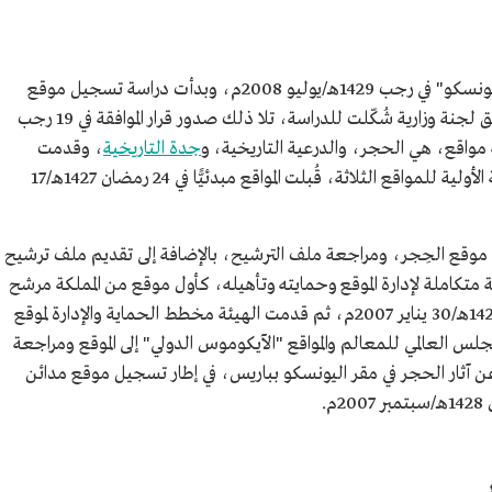
سُجل موقع الحجر (مدائن صالح) في قائمة "اليونسكو" في رجب 1429هـ/يوليو 2008م، وبدأت دراسة تسجيل موقع
الحجر في القائمة عام 1422هـ/2001م، عن طريق لجنة وزارية شُكّلت للدراسة، تلا ذلك صدور قرار الموافقة في 19 رجب
جدة التاريخية
، وقدمت
المملكة إلى مركز التراث العالمي باليونسكو القائمة الأولية للمواقع الثلاثة، قُبلت المواقع مبدئيًّا في 24 رمضان 1427هـ/17
رة موقع الحِجر، ومراجعة ملف الترشيح، بالإضافة إلى تقديم ملف ترشيح
تكاملة لإدارة الموقع وحمايته وتأهيله، كأول موقع من المملكة مرشح
للتسجيل في قائمة التراث العالمي في 11 محرم 1428هـ/30 يناير 2007م، ثم قدمت الهيئة مخطط الحماية والإدارة لموقع
لمجلس العالمي للمعالم والمواقع "الآيكوموس الدولي" إلى الموقع ومراجعة
 آثار الحجر في مقر اليونسكو بباريس، في إطار تسجيل موقع مدائن
.