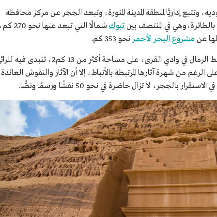
 وتتبع إداريًّا لمنطقة المدينة المنورة، وتبعد الحِجر عن مركز محافظة
تبوك
شمالًا التي تبعد عنها نحو 270 
مشروع البحر الأحمر
نحو 353 كم.
تستقر الحِجر على هيئة متحف أثريٍّ مفتوح وسط الرمال في وادي القرى، على مساحة أكثر من 13 كم2، تتبدى فيه
 الرغم من شهرة آثارها المرتبطة بالأنباط، إلا أن الآثار والنقوش العائدة
 بالحِجر، لا تزال حاضرة في نحو 50 نقشًا ورسمًا ونصًّا.