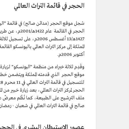
الحجر في قائمة التراث العالمي
1427هـ/13 أغسطس 2006م، على تسجيل ثلاثة مواقع، هي الحجر، والدرعية التاريخية، و
أكتوبر 2006م.
وقَدِم ثلاثة خبراء من منظمة "اليونسكو" لزيا
موقع الحجر الذي قدمته المملكة ويتضمن خطة م
الحجر لمركز التراث العالمي، بعد زيارة خبير من ا
ملف الترشيح على الطبيعة، كما نُظّم معرضٌ عن
صالح في قائمة التراث العالمي في شعبان - رمضان 1428هـ/سبتمبر 2007م
عصور الاستيطان البشري في الحجر