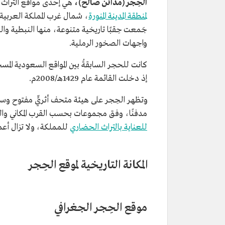
الحِجْر (مدائن صالح)،
هي إحدى مواقع التراث 
لمنطقة المدينة المنورة
، شمال غرب المملكة العربية
جَمعت حِقبًا تاريخية متنوعة، منها النبطية واللح
واجهات الصخور الرملية.
كانت للحجر السابقةُ بين المواقع السعودية المسج
إذ دخلت القائمة عام 1429هـ/2008م.
مدفنًا، وفق مجموعات بحسب القرب المكاني وال
للعناية بالتراث الحضاري
للمملكة، ولا تزال أعما
المكانة التاريخية لموقع الحِجر
موقع الحِجر الجغرافي