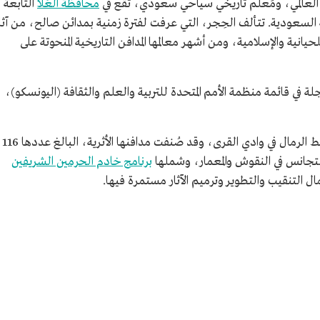
العالمي، ومَعلم تاريخي سياحي سعودي، تقع في
محافظة العُلا
التابعة
 السعودية. تتألف الحِجر، التي عرفت لفترة زمنية بمدائن صالح، من آثا
يانية والإسلامية، ومن أشهر معالمها المدافن التاريخية المنحوتة على
لة في قائمة منظمة الأمم المتحدة للتربية والعلم والثقافة (اليونسكو)،
وتظهر الحِجر على هيئة متحف أثريٍّ مفتوح وسط الرمال في وادي القرى، وقد صُنفت مدافنها الأثرية، البالغ عددها 116
تجانس في النقوش والمعمار، وشملها
برنامج خادم الحرمين الشريفين
ل التنقيب والتطوير وترميم الآثار مستمرة فيها.