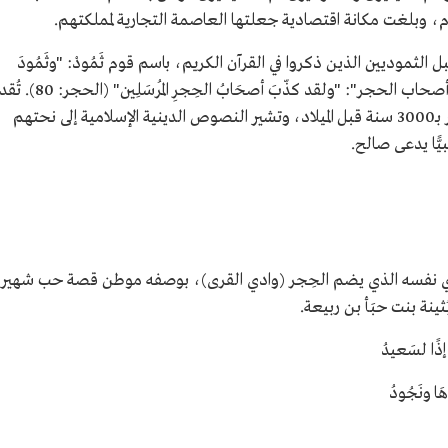
لثموديين الذين ذكروا في القرآن الكريم، باسم قوم ثَمُودْ: "وثَمُودَ
الذّينَ جَابُوا الصّخْرَ بالوَاد"، (الفجر: 9) وأيضًا "أصحاب الحجر": "ولقد كذّبَ أصحَابُ الحِجرِ المُرسَلِي
الفترة الزمنية التي سكن فيها الثموديون الحِجر بـ3000 سنة قبل الميلاد، وتشير النصوص الدينية الإسلامية إلى نحتهم
يًّا يدعى صالح.
ادي نفسه الذي يضم الحِجر (وادي القرى)، بوصفه موطن قصة حب شهيرة
نة بنت حبَأ بن ربيعة.
ذًا لسَعيدُ
ا ونَجُودُ