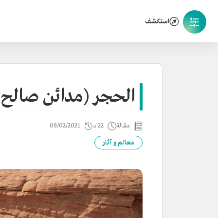
استكشف
الحجر (مدائن صالح)
مقالة
22 د
09/02/2021
معالم و آثار