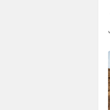
برنامج مساء الحِجر
كم،
الحجر في عالم الميتافيرس
 للرائي
ترميم هيكل وجه امرأة من عصر الأنباط
صندوق المعلومات
الاسم
الحجر (مدائن صالح).
التصنيف
موقع تراث عالمي، ومَعلم تاريخي سياحي.
الموقع
محافظة العُلا، منطقة المدينة المنورة.
تاريخ دخول قائمة اليونسكو
2008م.