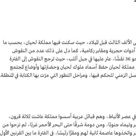
إلى الألف الثالث قبل الميلاد، حيث سكنت فيها مملكة لحيان، بحسب ما
ن أدوات حجرية ومقابر ركامية، كما دل على ذلك عدد من النقوش
الصخرية التي وُجدت في الموقع، ويبلغ عددها نحو 36 نقشًا، عثر عليها في جبل أثلب، حيث ترجع النقوش إلى الفترة
 عن مملكة لحيان حفظ أسماء ملوك لحيان وحضارتها وأوضاع المجتمع
 الزمني للحكم فيها، ومراحل التطور التي مرّت بها الكتابة في المنطقة.
 في عصر الأنباط، وهم قبائل عربية أسسوا مملكة عاشت ثلاثة قرون،
يماء جنوبًا، ومن دومة شرقًا حتى البحر الأحمر غربًا، ثم نزحوا من
ر واتخذوها عاصمة ثانية لهم ومقرًّا رئيسًا، في الفترة ما بين القرنين الأول