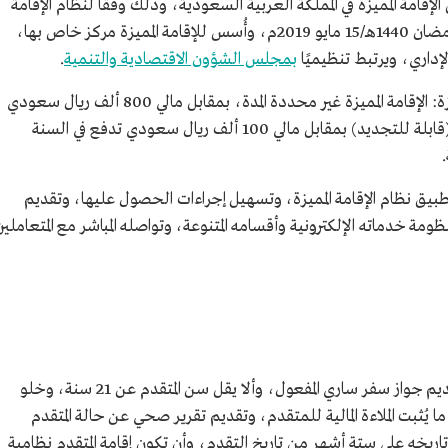
إقامة المميزة في المملكة العربية السعودية، وذلك وفقًا لنظام الإقامة
المميزة الصادر بموجب المرسوم الملكي بتاريخ 10 رمضان 1440هـ/15 مايو 2019م، وأُسس للإقامة المميزة مركز خاص بها،
لإداري، ويرتبط تنظيميًا
بمجلس الشؤون الاقتصادية والتنمية
.
نوعين من الإقامة المميزة: الإقامة المميزة غير محددة المدة، بمقابل مالي 800 ألف ريال سعودي
تدفع مرة واحدة، أو إقامة مميزة محددة المدة (قابلة للتجديد) بمقابل مالي 100 ألف ريال سعودي تدفع في السنة
طبيق نظام الإقامة المميزة، وتسهيل إجراءات الحصول عليها، وتقديم
ة خدماته الإلكترونية وأقسامه المتنوعة، وتواصله المباشر مع المتعاملين
يُشترط للحصول على الإقامة المميزة بنوعيها: تقديم جواز سفر ساري المفعول، وألا يقل سن المتقدم عن 21 سنة، وخلو
ُثبت الملاءة المالية للمتقدم، وتقديم تقرير صحي عن حالة المتقدم
تاريخه على ستة أشهر من تاريخ التقدم، وأن تكون إقامة المتقدم نظامية