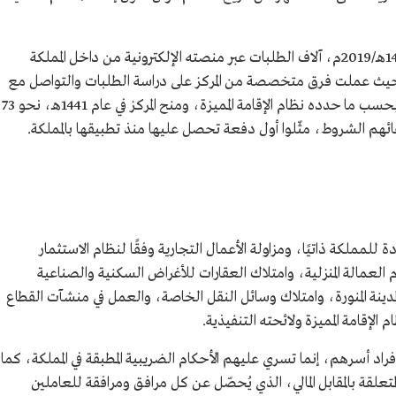
وقد تلقى مركز الإقامة المميزة ابتداء من عام 1441هـ/2019م، آلاف الطلبات عبر منصته الإلكترونية من داخل المملكة
أولى من تأسيسه، حيث عملت فرق متخصصة من المركز على دراسة الطلبات والتواصل مع
مقدميها، وضمان مطابقة الشروط واستيفائها بحسب ما حدده نظام الإقامة المميزة، ومنح المركز في عام 1441هـ، نحو 73
 للمملكة ذاتيًا، ومزاولة الأعمال التجارية وفقًا لنظام الاستثمار
 العمالة المنزلية، وامتلاك العقارات للأغراض السكنية والصناعية
والمدينة المنورة، وامتلاك وسائل النقل الخاصة، والعمل في منشآت القطاع
م الإقامة المميزة ولائحته التنفيذية.
فراد أسرهم، إنما تسري عليهم الأحكام الضريبية المطبقة في المملكة، كما
متعلقة بالمقابل المالي، الذي يُحصّل عن كل مرافق ومرافقة للعاملين