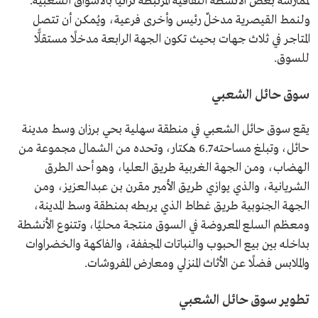
لممارسة بعض الأنشطة الثقافية المرتبطة تراثيًّا بالأسواق الشعبية.
ولنمط القيصرية مدخلٌ رئيس وأخرى فرعية، ويُمكن أن تتصل
المتاجر في ثلاث جهات بحيث تكون الجهة الرابعة مدخلًا مستقلًّا
للسوق.
سوق حائل الشعبي
يقع سوق حائل الشعبي في منطقة سهلية بحي برزان وسط مدينة
حائل، وتبلغ مساحته 6.7 هكتار، وتحده من الشمال مجموعة من
الهضاب، ومن الجهة الغربية طريق العليا، وهو أحد الطرق
الشريانية، والذي يوازي طريق الأمير مقرن بن عبدالعزيز، ومن
الجهة الجنوبية طريق غطاط الذي يربطه بمنطقة وسط المدينة،
ومعظم السلع المعروضة في السوق منتجة محليًا، وتتنوع الأنشطة
بداخله بين بيع الحبوب والنباتات المجففة، والفاكهة والخضراوات
والملابس فضلًا عن الأثاث المنزلي ومعارض المفروشات.
تطوير سوق حائل الشعبي