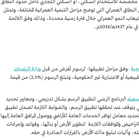
مخصصة للاستخدام السكني، أو السكني التجاري داخل حدود النطاق
النطاق العمراني التي توضح مراحل التنمية العمرانية المختلفة، وتمثل
تيعاب النمو العمراني خلال فترة زمنية محددة، وذلك وفق اللائحة
ـ/2016م..
دية
-وفق مراحل تطبيقها- لرسوم تُفرض من قبل
وزارة البلديات
على ملاك هذه الأراضي ذوي الصفة الطبيعية أو الاعتبارية غير الحكومية، وتبلغ الرسوم (%2.5) من قيمة
بيضاء
البرنامج الزمني لتطبيق الرسم بشكل تدريجي، ومعايير تحديد
لتي يتوقف عند تحققها تطبيق الرسم، والضوابط اللازمة لضمان تطبيق
ديد معامل توافر الخدمات العامة للأراضي ووصول المرافق العامة إليها،
راخيص والموافقات اللازمة لتطوير الأرض أو بنائها، وقواعد وإجراءات
 وآليات تبليغ مالك الأرض بالقرارات الصادرة في حقه.