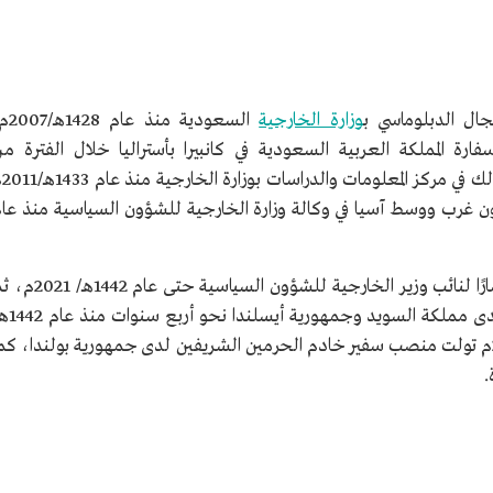
دى جمهورية
امعة غريفيث
جال الدبلوماسي ب
وزارة الخارجية
السعودية منذ عا
الجامعة
نيًا في سفارة المملكة العربية السعودية في كانبيرا بأستراليا خلال الفترة م
1429هـ/2008م - 1433هـ/
ير شؤون غرب ووسط آسيا في وكالة وزارة الخارجية للشؤون السياسية منذ عا
وفي عام 1441هـ/ 2020م عُينت الشهوان مستشارًا لنائب وزير الخارجية للشؤون السياسية حتى 
لدى مملكة السويد وجمهورية أيسلند
2021م- 1446هـ/ 2025م، وفي عام 1447هـ/2025م تولت منصب سفير خادم الحرمين الشريفين لدى جمهورية بولندا، كم
.