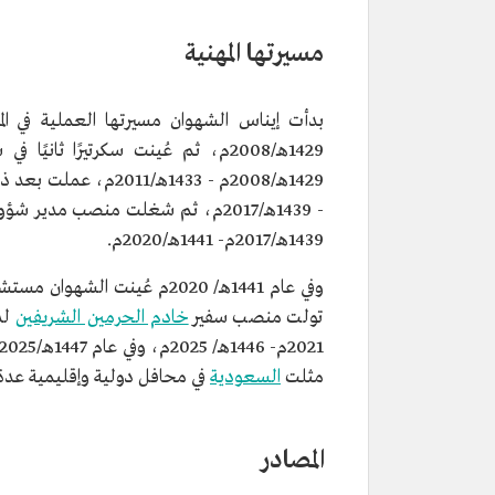
التصنيف:
دبلوماسية سعودية.
المنصب الحالي:
سفيرة خادم الحرمين الشريفين ل
مسيرتها المهنية
بولندا.
المؤهلات العلمية:
ماجستير في نظم المعلومات من ج
بدأت إيناس الشهوان مسيرتها العملية في الم
في أستراليا.
ماجستير في العلاقات الدولية من 
1429هـ/2008م، ثم عُينت سكرتيرًا ثا
الوطنية الأسترالية.
- 1439هـ/2017م، ثم شغلت منصب مد
1439هـ/2017م- 1441هـ/2020م.
تولت منصب سفير
خادم الحرمين الشريفين
مثلت
السعودية
في محافل دولية وإقليمية عدة
المصادر