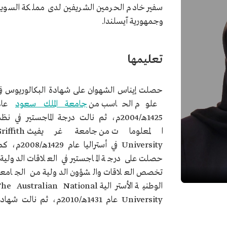
سفير خادم الحرمين الشريفين لدى مملكة السوي
وجمهورية آيسلندا.
تعليمها
حصلت إيناس الشهوان على شهادة البكالوريوس ف
علوم الحاسب من
جامعة الملك سعود
عام
1425هـ/2004م، ثم نالت درجة الماجستير في نظ
المعلومات من جامعة غريفيث fith
University في أستراليا عام 1429هـ/008
حصلت على درجة الماجستير في العلاقات الدولية
تخصص العلاقات والشؤون الدولية من الجامعة
الوطنية الأسترالية he Australian National
University عام 1431هـ/2010م، ثم نالت شها