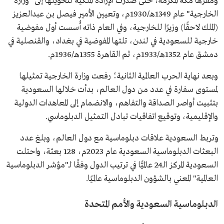
ومقرها مكة المكرمة، حتى صدرت الإرادة الملكية لتحويلها إلى "وزارة
الخارجية" عام 1349هـ/1930م، وتعيين الأمير فيصل بن عبدالعزيز
(الملك لاحقًا) وزيرًا للخارجية، وفي العام ذاته أُسست أول مفوضية
خارجية للسعودية في لندن، تلتها المفوضية في بغداد، والقنصلية في
دمشق عام 1352هـ/1933م، ثم القاهرة 1355هـ/1936م.
وبعد نهاية الحرب العالمية الثانية؛ رفعت وزارة الخارجية تمثيلها
لمستوى سفارة في عدد من دول العالم، بدأت خلالها السعودية
بتثبيت أواصر الصداقة والتفاهم، والانضمام إلى المعاهدات الدولية
والإقليمية، وتوقيع اتفاقيات تبادل التمثيل الدبلوماسي.
وتربط السعودية علاقات دبلوماسية مع دول العالم، وبلغ عدد
البعثات الدبلوماسية السعودية عام 2023م، 128 بعثة، واحتلت
السعودية المركز الـ24 عالميًّا في ترتيب الدول وفقًا لـ"مؤشر الدبلوماسية
العالمية" المعني بالشؤون الدبلوماسية عالميًا.
الدبلوماسية السعودية والأمم المتحدة