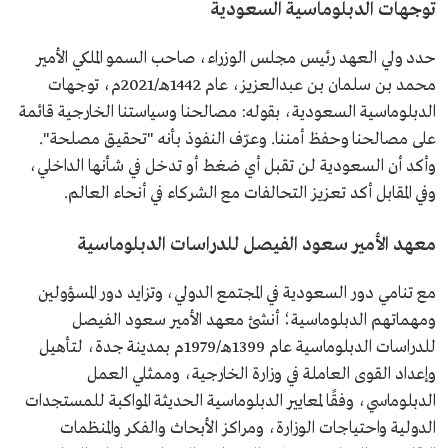
توجهات الدبلوماسية السعودية
حدد ولي العهد رئيس مجلس الوزراء، صاحب السمو الملكي الأمير
محمد بن سلمان بن عبدالعزيز، عام 1442هـ/2021م، توجهات
الدبلوماسية السعودية، بقوله: مصالحنا وسياستنا الخارجية قائمة
على مصالحنا وحفظ أمننا. وعرّف النفوذ بأنه "تحقيق مصلحة".
وأكد أن السعودية لن تقبل أي ضغط أو تدخل في شأنها الداخلي،
وفي المقابل أكد تعزيز التحالفات مع الشركاء في أنحاء العالم.
معهد الأمير سعود الفيصل للدراسات الدبلوماسية
مع تنامي دور السعودية في المجتمع الدولي، وتزايد دور المسؤولين
ومهماتهم الدبلوماسية؛ أنشئ معهد الأمير سعود الفيصل
للدراسات الدبلوماسية عام 1399هـ/1979م بمدينة جدة، لتأهيل
وإعداد القوى العاملة في وزارة الخارجية، وممثلي العمل
الدبلوماسي، وفقًا لمعايير الدبلوماسية الحديثة المواكبة للمستجدات
الدولية واحتياجات الوزارة، ومراكز الأبحاث والفكر والمنظمات