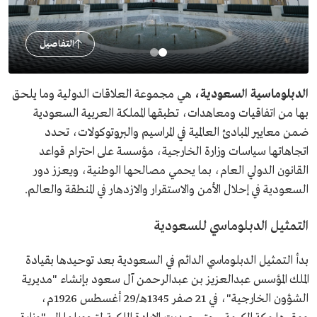
التفاصيل
الدبلوماسية السعودية،
هي مجموعة العلاقات الدولية وما يلحق
بها من اتفاقيات ومعاهدات، تطبقها المملكة العربية السعودية
ضمن معايير المبادئ العالمية في المراسيم والبروتوكولات، تحدد
اتجاهاتها سياسات وزارة الخارجية، مؤسسة على احترام قواعد
القانون الدولي العام، بما يحمي مصالحها الوطنية، ويعزز دور
السعودية في إحلال الأمن والاستقرار والازدهار في المنطقة والعالم.
التمثيل الدبلوماسي للسعودية
بدأ التمثيل الدبلوماسي الدائم في السعودية بعد توحيدها بقيادة
الملك المؤسس عبدالعزيز بن عبدالرحمن آل سعود بإنشاء "مديرية
الشؤون الخارجية"، في 21 صفر 1345هـ/29 أغسطس 1926م،