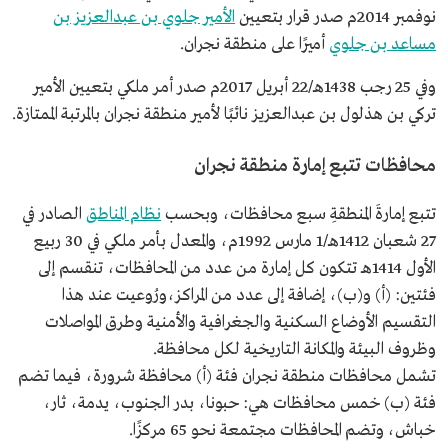
نوفمبر 2014م صدر قرار بتعيين
الأمير جلوي بن عبدالعزيز بن
مساعد بن جلوي
أميرًا على منطقة نجران.
وفي 25 رجب 1438هـ/22 أبريل 2017م صدر أمر ملكي بتعيين الأمير
تركي بن هذلول بن عبدالعزيز نائبًا لأمير منطقة نجران بالمرتبة الممتازة.
محافظات تتبع إمارة منطقة نجران
تتبع إمارةَ المنطقةِ سبع محافظات، وبحسب
نظام المناطق
الصادر في
27 شعبان 1412هـ/1 مارس 1992م، والمعدل بأمر ملكي في 30 ربيع
الأول 1414هـ تتكون كل إمارة من عدد من المحافظات، تنقسم إلى
فئتين: (أ) و(ب)، إضافة إلى عدد من المراكز،ورُوعيت عند هذا
التقسيم الأوضاع السكنية والجغرافية والأمنية وطرق المواصلات
وظروف البيئة والمكانة التاريخية لكل محافظة.
تشمل محافظات منطقة نجران فئة (أ) محافظة شرورة، فيما تضم
فئة (ب) خمس محافظات هي: حبونا، بدر الجنوب، يدمة، ثار،
خباش، وتضم المحافظات مجتمعة نحو 65 مركزًا.