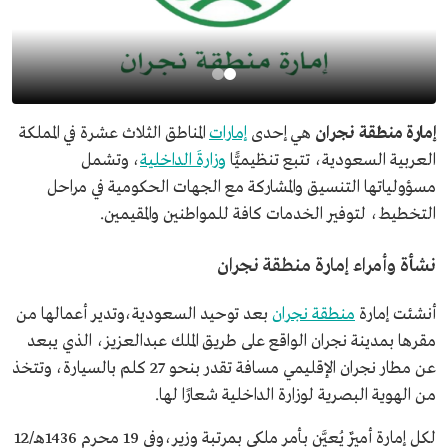
إمارة منطقة نجران
هي إحدى
إمارات
المناطق الثلاث عشرة في المملكة
العربية السعودية، تتبع تنظيميًّا
وزارةَ الداخلية
، وتشمل
مسؤولياتها التنسيق والمشاركة مع الجهات الحكومية في مراحل
التخطيط، لتوفير الخدمات كافة للمواطنين والمقيمين.
نشأة وأمراء إمارة منطقة نجران
أنشئت إمارة
منطقة نجران
بعد توحيد السعودية،وتدير أعمالها من
مقرها بمدينة نجران الواقع على طريق الملك عبدالعزيز، الذي يبعد
عن مطار نجران الإقليمي مسافة تقدر بنحو 27 كلم بالسيارة، وتتخذ
من الهوية البصرية لوزارة الداخلية شعارًا لها.
لكل إمارة أميرٌ يُعيَّن بأمر ملكي بمرتبة وزير،وفي 19 محرم 1436هـ/12