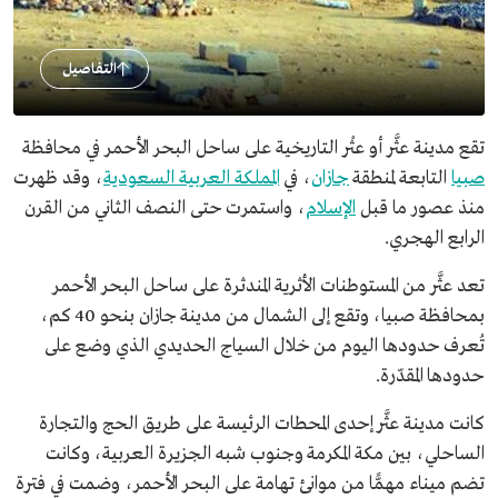
التفاصيل
تقع مدينة عثَّر أو عثْر التاريخية على ساحل البحر الأحمر في محافظة
صبيا
التابعة لمنطقة
جازان
، في
المملكة العربية السعودية
، وقد ظهرت
منذ عصور ما قبل
الإسلام
، واستمرت حتى النصف الثاني من القرن
الرابع الهجري.
تعد عثَّر من المستوطنات الأثرية المندثرة على ساحل البحر الأحمر
بمحافظة صبيا، وتقع إلى الشمال من مدينة جازان بنحو 40 كم،
تُعرف حدودها اليوم من خلال السياج الحديدي الذي وضع على
حدودها المقدّرة.
كانت مدينة عثَّر إحدى المحطات الرئيسة على طريق الحج والتجارة
الساحلي، بين مكة المكرمة وجنوب شبه الجزيرة العربية، وكانت
تضم ميناء مهمًّا من موانئ تهامة على البحر الأحمر، وضمت في فترة