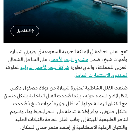
التفاصيل
تقع الفلل العائمة في المملكة العربية السعودية في جزيرتي شيبارة
وأمهات شيخ، ضمن
مشروع البحر الأحمر
، على الساحل الشمالي
الغربي للمملكة، والذي تطوره
شركة البحر الأحمر الدولية
المملوكة
لصندوق الاستثمارات العامة
.
صُنعت الفلل الشاطئية لجزيرة شيبارة من فولاذ مصقول عاكس
لمنظر الماء والسماء حوله، بينما صُممت الفلل الداخلية بشكل متسق
مع الكثبان الرملية حولها. أما فلل جزيرة أمهات شيخ فصُممت
بشكل حلزوني، يوفر إطلالة شاملة على البحر المحيط بها، وتسهم
المناظر الطبيعية للبيئة إلى جانب الفلل المحاطة بالنباتات المحلية
والكثبان الرملية الاصطناعية في إضفاء منظر جمالي للمكان.