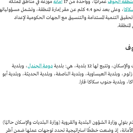
نطقة الجوف
عمرانيًّا، وواحدة من 17
أمانة
موزعة في مناطق المملكة
كاكا
، وعلى بعد نحو 4.4 كلم عن مقر إمارة المنطقة، وتشمل مسؤولياته
تحقيق التنمية المستدامة والتنسيق مع الجهات الحكومية لإعداد
المنطقة.
وف
تبع لها 12 بلدية، هي: بلدية
دومة الجندل
، وبلدية
زلوم، وبلدية العيساوية، وبلدية الناصفة، وبلدية الحديثة، وبلدية أبو
، وبلدية جنوب سكاكا-قارا.
شكل الأمر السامي الصادر في عام 1430هـ/2009م بتولي وزارة الشؤون البلدية والقروية (وزارة البلديات والإسكان حاليًا)
ل الأمانة، إذ وضعت خططًا استراتيجية تحدد توجهات عملها ضمن أطر