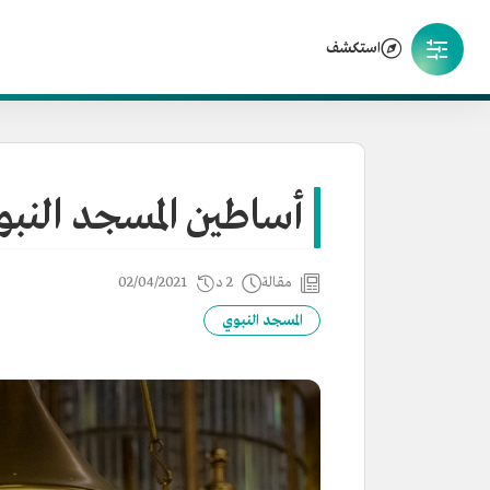
استكشف
أساطين المسجد النب
مقالة
2 د
02/04/2021
المسجد النبوي