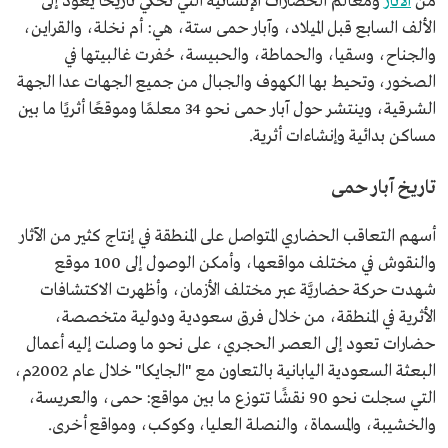
من
الآثار
ومعالم الحضارات الإنسانية التي تحكي تاريخًا يعود إلى
الألف السابع قبل الميلاد، وآبار حمى ستة، هي: أم نخلة، والقراين،
والجناح، وسقيا، والحماطة، والحبيسة، حُفرت غالبيتها في
الصخور، وتحيط بها الكهوف والجبال من جميع الجهات عدا الجهة
الشرقية، وينتشر حول آبار حمى نحو 34 معلمًا وموقعًا أثريًا ما بين
مساكن بدائية وإنشاءات أثرية.
تاريخ آبار حمى
أسهم التعاقب الحضاري المتواصل على المنطقة في إنتاج كثير من الآثار
والنقوش في مختلف مواقعها، وأمكن الوصول إلى 100 موقع
شهدت حركة حضاريَّة عبر مختلف الأزمان، وأظهرت الاكتشافات
الأثرية في المنطقة، من خلال فرق سعودية ودولية متخصصة،
حضارات تعود إلى العصر الحجري، على نحو ما وصلت إليه أعمال
البعثة السعودية اليابانية بالتعاون مع "الجايكا" خلال عام 2002م،
التي سجلت نحو 90 نقشًا تتوزع ما بين مواقع: حمى، والعريسة،
والخشيبة، والمسماة، والنصلة العليا، وكوكب، ومواقع أخرى.