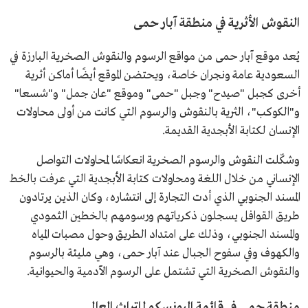
النقوش الأثرية في منطقة آبار حمى
يُعد موقع آبار حمى من مواقع الرسوم والنقوش الصخرية البارزة في
السعودية عامة ونجران خاصة، ويحتضن الموقع أيضًا أماكن أثرية
أخرى كجبل "صيدح" وجبل "حمى" وموقع "عان جمل" و"شسعا"
و"الكوكب"، الثرية بالنقوش والرسوم التي كانت من أولى محاولات
الإنسان لكتابة الأبجدية القديمة.
وشكّلت النقوش والرسوم الصخرية انعكاسًا لمحاولات التواصل
الإنساني من خلال اللغة ومحاولات كتابة الأبجدية التي عرفت بالخط
المسند الجنوبي الذي أدت التجارة إلى انتشاره، وكان الذين يرتادون
طريق القوافل يسجلون ذكرياتهم ورسومهم بالخطين الثمودي
والمسند الجنوبي، وذلك على امتداد الطريق وحول مصبات المياه
والكهوف وفي سفوح الجبال عند آبار حمى، وهي مليئة بالرسوم
والنقوش الصخرية التي تشتمل على الرسوم الآدمية والحيوانية.
منطقة حمى في قائمة اليونسكو للتراث العالمي