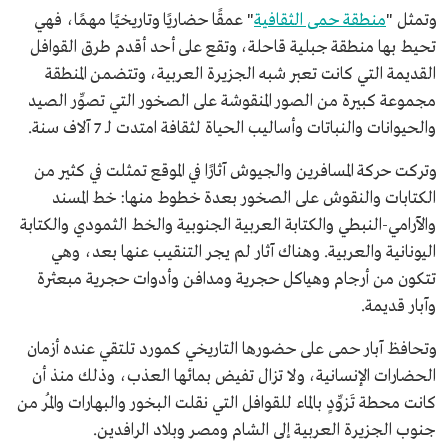
وتمثل "
منطقة حمى الثقافية
" عمقًا حضاريًا وتاريخيًا مهمًا، فهي
تحيط بها منطقة جبلية قاحلة، وتقع على أحد أقدم طرق القوافل
القديمة التي كانت تعبر شبه الجزيرة العربية، وتتضمن المنطقة
مجموعة كبيرة من الصور المنقوشة على الصخور التي تصوِّر الصيد
والحيوانات والنباتات وأساليب الحياة لثقافة امتدت لـ 7 آلاف سنة.
وتركت حركة المسافرين والجيوش آثارًا في الموقع تمثلت في كثير من
الكتابات والنقوش على الصخور بعدة خطوط منها: خط المسند
والآرامي-النبطي والكتابة العربية الجنوبية والخط الثمودي والكتابة
اليونانية والعربية. وهناك آثار لم يجر التنقيب عنها بعد، وهي
تتكون من أرجام وهياكل حجرية ومدافن وأدوات حجرية مبعثرة
وآبار قديمة.
وتحافظ آبار حمى على حضورها التاريخي كمورد تلتقي عنده أزمان
الحضارات الإنسانية، ولا تزال تفيض بمائها العذب، وذلك منذ أن
كانت محطة تَزوِّدٍ بالماء للقوافل التي نقلت البخور والبهارات والمُر من
جنوب الجزيرة العربية إلى الشام ومصر وبلاد الرافدين.