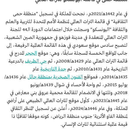
في عام 1442هـ/2021م، نجحت المملكة في تسجيل "منطقة حمى
الثقافية" في قائمة التراث العالمي لمنظمة الأمم المتحدة للتربية والعلم
والثقافة "اليونسكو" وسجلت خلال اجتماعات الدورة الـ44 للجنة
التراث العالمي المنعقدة في مدينة فوزهو في جمهورية الصين الشعبية،
لتصبح سادس موقع سعودي في هذه القائمة العالمية الرفيعة، إلى
جانب المواقع الخمسة المسجلة سابقًا، وهي: موقع
الحِجر
المدرج في
قائمة التراث العالمي عام 1429هـ/2008م، ثم
حي الطريف
بالدرعية
التاريخية عام 1431هـ/2010م، ثم
جدة التاريخية
عام
1435هـ/2014م، فمواقع
الفنون الصخرية بمنطقة حائل
عام 1436هـ/
يوليو 2015م، ثم واحة الأحساء في شوال 1439هـ/يونيو
2018م. وتلتها في الانضمام للقائمة محمية عروق بني معارض في
عام 1445هـ/2023م، كأول موقع للتراث العالمي الطبيعي على أراضي
المملكة، وفي عام 1446هـ/2024م، أُعلن عن تسجيل 'المنظر الثقافي
لمنطقة الفاو الأثرية' جنوب منطقة الرياض، كونه موقعًا ثقافيًّا ذا
قيمة عالمية استثنائية للتراث الإنساني.