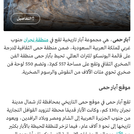
التفاصيل
آبار حمى
، هي مجموعة آبار تاريخية تقع في
منطقة نجران
جنوب
غربي المملكة العربية السعودية، ضمن منطقة حمى الثقافية المدرجة
على قائمة اليونسكو للتراث العالمي. تحيط بآبار حمى منطقة الفن
الصخري الثقافي وتقع على مساحة 557 كم2، وتضم 550 لوحة فن
صخري تحوي مئات الآلاف من النقوش والرسوم الصخرية.
موقع آبار حمى
تقع آبار حمى في موقع حمى التاريخي بمحافظة ثار شمال مدينة
نجران بـ130 كم، وكانت الآبار قديمًا محطة لتزويد القوافل التجارية
من جنوب الجزيرة العربية إلى الشام ومصر وبلاد الرافدين، ويعود
تاريخها إلى نحو 3 آلاف عام، فيما تزخر المنطقة المحيطة بالآبار بكثير