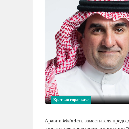
Краткая справка
Ясир Аль-Румайян
Аравии Ma'aden, заместителя предсе
Имя
Ясир ибн Осман Аль-Рума
заместителя председателя компании R