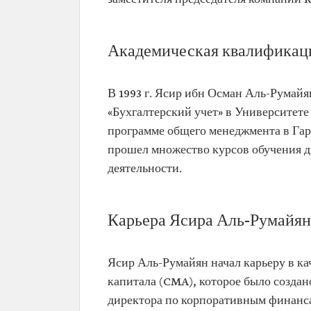
Должности
Председатель Совета дире
компании Saudi Aramco
Академическая квалификац
Управляющий Суверенног
Саудовской Аравии (PIF)
Председатель Совета дире
Центра поддержки решени
В 1993 г. Ясир ибн Осман Аль-Румайя
Королевской канцелярии
«Бухгалтерский учет» в Университете 
Советник (в ранге министр
Генерального секретариат
программе общего менеджмента в Гар
министров
прошел множество курсов обучения д
Образование
деятельности.
Степень бакалавра по спе
«Бухгалтерский учет», Уни
короля Фейсала (1993 г.)
Обучение по программе о
Карьера Ясира Аль-Румайян
менеджмента, Гарвардская
бизнеса (2007 г.)
Участие в
Ясир Аль-Румайян начал карьеру в ка
работе
Член Совета директоров С
капитала (CMA), которое было создано
различных
вопросам экономики и раз
директора по корпоративным финансам
организаций
Член Совета директоров С