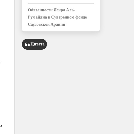
Обязанности Ясира Аль-
Румайяна в Суверенном фонде
Саудовской Аравии
Цитата
й
и