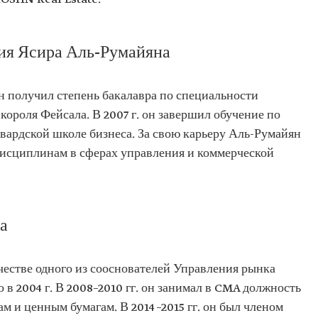
кторов
ия Ясира Аль-Румайяна
о фонда
кторов
й при
н получил степень бакалавра по специальности
короля Фейсала. В 2007 г. он завершил обучение по
а)
а Совета
вардской школе бизнеса. За свою карьеру Аль-Румайян
исциплинам в сферах управления и коммерческой
циальности
верситет
бщего
а
 школа
честве одного из сооснователей Управления рынка
овета по
 в 2004 г. В 2008–2010 гг. он занимал в CMA должность
вития
 и ценным бумагам. В 2014–2015 гг. он был членом
аудовского