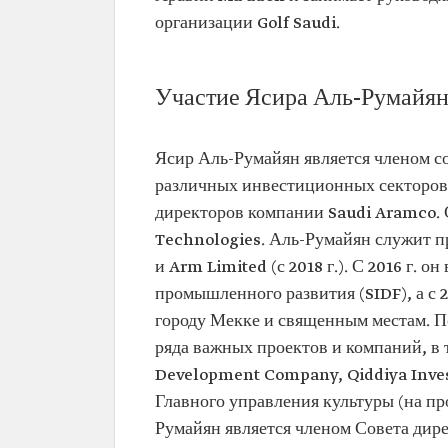
организации Golf Saudi.
Участие Ясира Аль-Румайян
Ясир Аль-Румайян является членом с
различных инвестиционных секторов. 
директоров компании Saudi Aramco. С
Technologies. Аль-Румайян служит пр
и Arm Limited (с 2018 г.). С 2016 г. 
промышленного развития (SIDF), а с 
городу Мекке и священным местам. П
ряда важных проектов и компаний, в
Development Company, Qiddiya Inves
Главного управления культуры (на протяжении 2018 г.) и ‏НЕО
Румайян является членом Совета директоров проекта Am