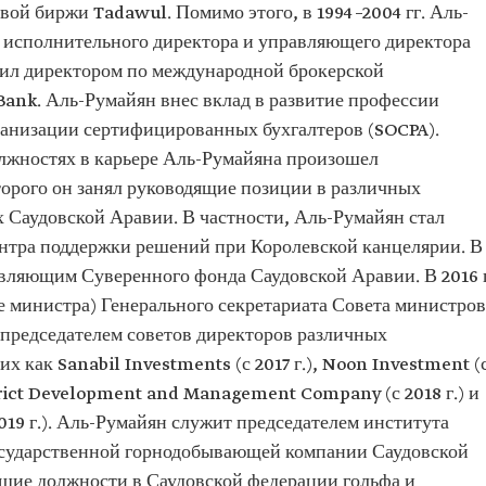
вития
ой биржи Tadawul. Помимо этого, в 1994–2004 гг. Аль-
 исполнительного директора и управляющего директора
ber
ужил директором по международной брокерской
oftBank
 Bank. Аль-Румайян внес вклад в развитие профессии
рганизации сертифицированных бухгалтеров (SOCPA).
rm Limited
олжностях в карьере Аль-Румайяна произошел
экономики
оторого он занял руководящие позиции в различных
 Саудовской Аравии. В частности, Аль-Румайян стал
ренного
PIF) на
нтра поддержки решений при Королевской канцелярии. В
знеса
равляющим Суверенного фонда Саудовской Аравии. В 2016 г
 граждан
е министра) Генерального секретариата Совета министров
чных
стью
 председателем советов директоров различных
 как Sanabil Investments (с 2017 г.), Noon Investment (
strict Development and Management Company (с 2018 г.) и
019 г.). Аль-Румайян служит председателем института
и государственной горнодобывающей компании Саудовской
щие должности в Саудовской федерации гольфа и