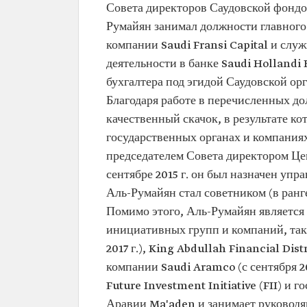
фонда промышленного раз
Совета директоров Саудовской фондов
(SIDF)
Румайян занимал должности главного
Член Совета директоров U
Technologies
компании Saudi Fransi Capital и сл
Член Совета директоров S
деятельности в банке Saudi Hollandi
Group
бухгалтера под эгидой Саудовской о
Член Совета директоров A
Благодаря работе в перечисленных д
Достижения
Развитие самодостаточной 
качественный скачок, в результате к
Королевства
государственных органах и компаниях
Продвижение позиции Суве
фонда Саудовской Аравии (
председателем Совета директором Це
мировой арене в области би
сентябре 2015 г. он был назначен уп
Создание рабочих мест для
Аль-Румайян стал советником (в ранг
Саудовской Аравии в разли
секторах, связанных с обла
Помимо этого, Аль-Румайян является
занятости и коммерческой
инициативных групп и компаний, таких
деятельностью
2017 г.), King Abdullah Financial Di
компании Saudi Aramco (с сентября 2
Future Investment Initiative (FII) 
Аравии Ma'aden и занимает руководя