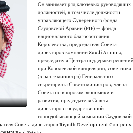
Он занимает ряд ключевых руководящих
должностей, в том числе должности
управляющего Суверенного фонда
Саудовской Аравии (PIF) — фонда
национального благосостояния
Королевства, председателя Совета
директоров компании Saudi Aramco,
председателя Центра поддержки решени
при Королевской канцелярии, советника
(в ранге министра) Генерального
секретариата Совета министров, члена
Совета по вопросам экономики и
развития, председателя Совета
директоров государственной
горнодобывающей компании Саудовской
дателя Совета директоров Riyadh Development Company 
йян
OSHN Real Estate.